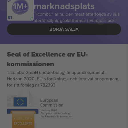
marknadsplats
Ticombo® är nu den mest efterföljda av alla
återförsäljningsplattformar i Europa. Tack!
BÖRJA SÄLJA
Seal of Excellence av EU-
kommissionen
Ticombo GmbH (moderbolag) är uppmärksammat i
Horizon 2020, EU:s forsknings- och innovationsprogram,
för sitt förslag nr 782393.