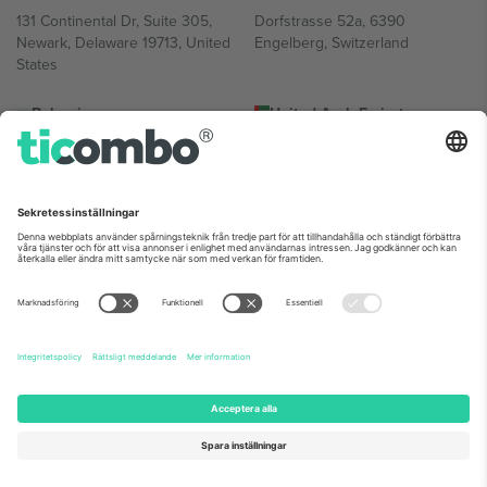
131 Continental Dr, Suite 305,
Dorfstrasse 52a, 6390
Newark, Delaware 19713, United
Engelberg, Switzerland
States
Bulgaria
United Arab Emirates
Regus Sofia City West, bul
UAE Dubai Silicon Oasis, DDP
Totleben 53-55, 1606 Sofia,
Building A1, Office 302, Dubai,
Bulgaria
United Arab Emirates
Mexico
Av Chapultepec 360, Roma
Norte, Cuauhtémoc, 06700
Ciudad de México, CDMX,
Mexico
Plattformsleverantörens juridiska enhet kan variera beroende på
plats, evenemang och/eller domän. För detaljer, se specifik
evenemangssida, avtryck och villkor.,
Leverantörens namn
och
Villkor.
© 2026 Ticombo. Alla rättigheter förbehållna.