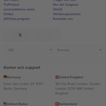
TixProtect
Hur det fungerar
Leverantörens namn
Hotell
Villkor
Världscupcentrum
Affiliate-program
Kontakta oss
Kontor och support
Germany
United Kingdom
Unter den Linden 24, 10117
167 City Road, London, Greater
Berlin, Germany
London, EC1V 1AW, United
Kingdom
United States
Switzerland