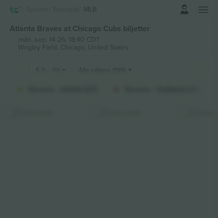
Logga in
Sporter
Baseball
MLB
Atlanta Braves at Chicago Cubs biljetter
mån, sep. 14 26, 18:40 CDT
Wrigley Field,
Chicago, United States
$
9
-
116
Alla säljare (199)
Terrace - Infield (57)
Terrace - Outfield (39)
Dölj karta
Stick karta
Priser