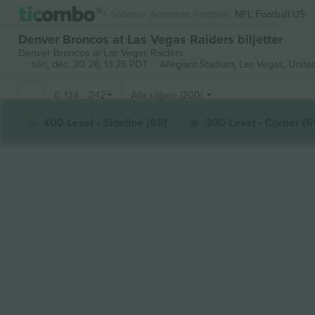
Sporter
American Football
NFL Football US
Denver Broncos at Las Vegas Raiders biljetter
Denver Broncos at Las Vegas Raiders
sön, dec. 20 26, 13:25 PDT
Allegiant Stadium,
Las Vegas, Unite
€
134
-
242
Alla säljare (200)
400 Level - Sideline (88)
300 Level - Corner (5