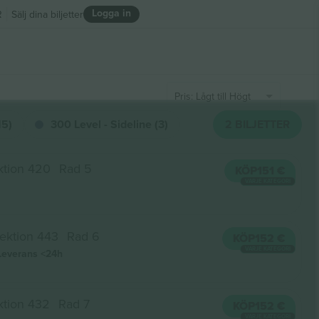
Logga in
R
Sälj dina biljetter
Pris: Lågt till Högt
15)
300 Level - Sideline (3)
2
BILJETTER
ktion 420
Rad 5
KÖP
151 €
VARJE KATEGORI
ektion 443
Rad 6
KÖP
152 €
VARJE KATEGORI
Leverans
<24h
ktion 432
Rad 7
KÖP
152 €
VARJE KATEGORI