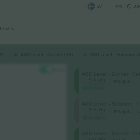
SV
+49
EU
d States
9)
400 Level - Corner (35)
300 Level - Endzone (
Priser
400 Level - Corner
Se
5.0 (20)
M-biljett
Företagssäljare
Bästa värde
400 Level - Sideline
S
5.0 (20)
M-biljett
Företagssäljare
Bästa värde
400 Level - Corner
Se
5.0 (20)