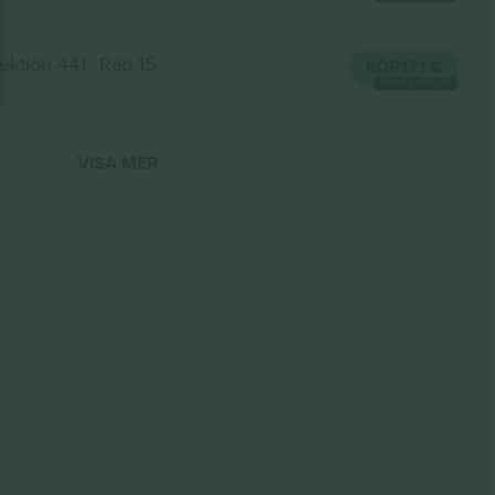
ektion 441
Rad 15
KÖP
171 €
VARJE KATEGORI
VISA MER