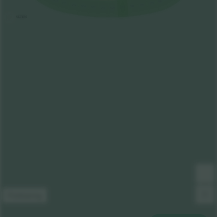
503
514
504
513
505
512
511
506
510
507
508
509
SUITES
Förklaring