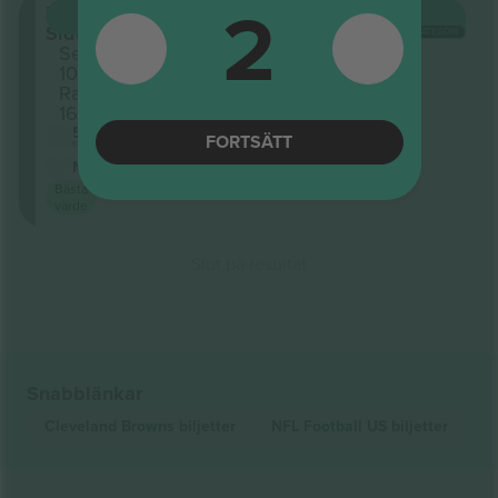
2
Lower -
KÖP
3 703 US$
Sideline
VARJE KATEGORI
Sektion
106
Rad
16
5.0 (20)
FORTSÄTT
Företagssäljare
M-biljett
<24h
Bästa
värde
Slut på resultat
Snabblänkar
Cleveland Browns
biljetter
NFL Football US
biljetter