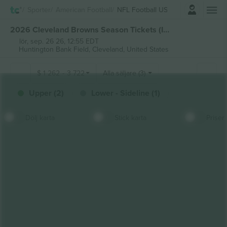
Logga in
Sporter
American Football
NFL Football US
2026 Cleveland Browns Season Tickets (Includes Tickets To All Regular Season Home Games) biljetter
lör, sep. 26 26, 12:55 EDT
Huntington Bank Field,
Cleveland, United States
$
1 262
-
3 722
Alla säljare (3)
Upper (2)
Lower - Sideline (1)
Dölj karta
Stick karta
Priser