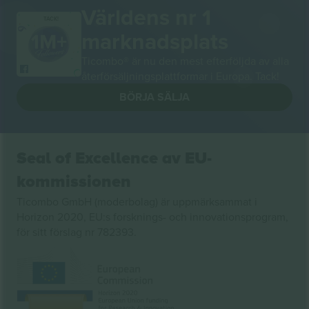
Världens nr 1
TACK!
marknadsplats
Ticombo® är nu den mest efterföljda av alla
återförsäljningsplattformar i Europa. Tack!
BÖRJA SÄLJA
Seal of Excellence av EU-
kommissionen
Ticombo GmbH (moderbolag) är uppmärksammat i
Horizon 2020, EU:s forsknings- och innovationsprogram,
för sitt förslag nr 782393.