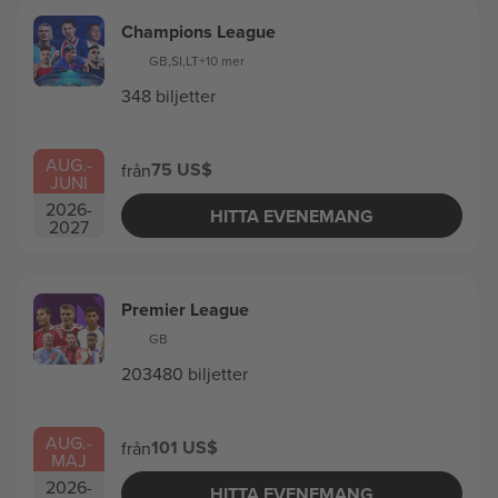
Champions League
GB
,
SI
,
LT
+10 mer
348 biljetter
AUG.
-
75 US$
från
JUNI
2026
-
HITTA EVENEMANG
2027
Premier League
GB
203480 biljetter
AUG.
-
101 US$
från
MAJ
2026
-
HITTA EVENEMANG