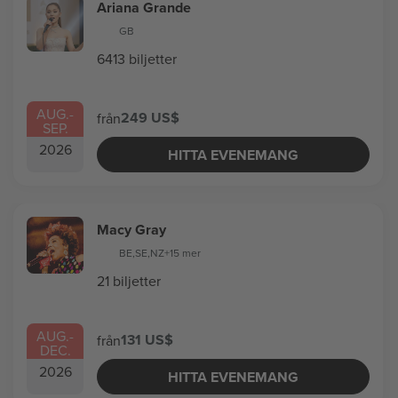
Ariana Grande
GB
6413 biljetter
AUG.
-
249 US$
från
SEP.
2026
HITTA EVENEMANG
Macy Gray
BE
,
SE
,
NZ
+15 mer
21 biljetter
AUG.
-
131 US$
från
DEC.
2026
HITTA EVENEMANG