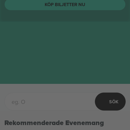
String Cheese Incident
biljetter
AUG.
Columbus, United States
12
String Cheese Incident
ONS
KÖP BILJETTER NU
SÖK
Rekommenderade Evenemang