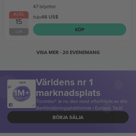
47 biljetter
AUG.
46 US$
från
15
KÖP
LÖR
VISA MER
- 20 EVENEMANG
Världens nr 1
TACK!
marknadsplats
Ticombo® är nu den mest efterföljda av alla
återförsäljningsplattformar i Europa. Tack!
BÖRJA SÄLJA