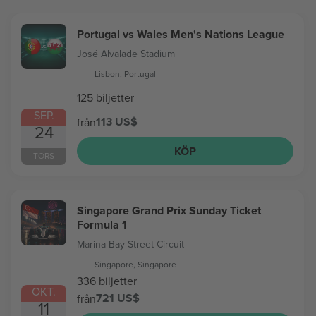
Portugal vs Wales Men's Nations League
José Alvalade Stadium
Lisbon, Portugal
125 biljetter
SEP.
113 US$
från
24
KÖP
TORS
Singapore Grand Prix Sunday Ticket
Formula 1
Marina Bay Street Circuit
Singapore, Singapore
336 biljetter
OKT.
721 US$
från
11