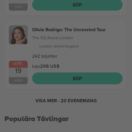
KÖP
SÖN
Olivia Rodrigo: The Unraveled Tour
The O2 Arena London
London, United Kingdom
242 biljetter
APR.
298 US$
från
19
KÖP
MÅN
VISA MER
- 20 EVENEMANG
Populära Tävlingar