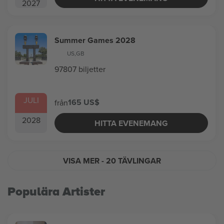
2027
Summer Games 2028
US
,
GB
97807 biljetter
JULI
165 US$
från
2028
HITTA EVENEMANG
VISA MER
- 20 TÄVLINGAR
Populära Artister