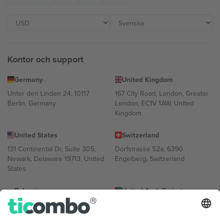
Kontor och support
Germany
United Kingdom
Unter den Linden 24, 10117
167 City Road, London, Greater
Berlin, Germany
London, EC1V 1AW, United
Kingdom
United States
Switzerland
131 Continental Dr, Suite 305,
Dorfstrasse 52a, 6390
Newark, Delaware 19713, United
Engelberg, Switzerland
States
Bulgaria
United Arab Emirates
Regus Sofia City West, bul
UAE Dubai Silicon Oasis, DDP
Totleben 53-55, 1606 Sofia,
Building A1, Office 302, Dubai,