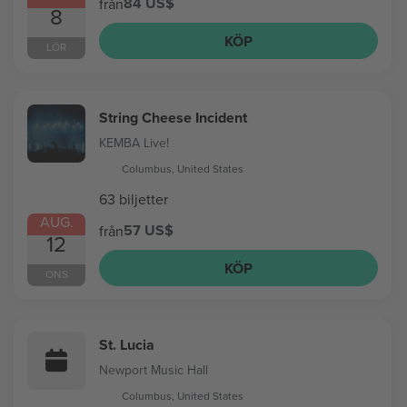
84 US$
från
8
KÖP
LÖR
String Cheese Incident
KEMBA Live!
Columbus, United States
63 biljetter
AUG.
57 US$
från
12
KÖP
ONS
St. Lucia
Newport Music Hall
Columbus, United States