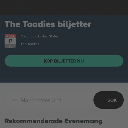
The Toadies
biljetter
AUG.
Columbus, United States
17
The Toadies
MÅN
KÖP BILJETTER NU
SÖK
Rekommenderade Evenemang