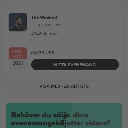
The Weeknd
ID
,
GB
,
IE
+9 mer
4646 biljetter
AUG.
-
79 US$
från
NOV.
2026
HITTA EVENEMANG
VISA MER
- 20 ARTISTS
Behöver du sälja dina
evenemangsbiljetter vidare?