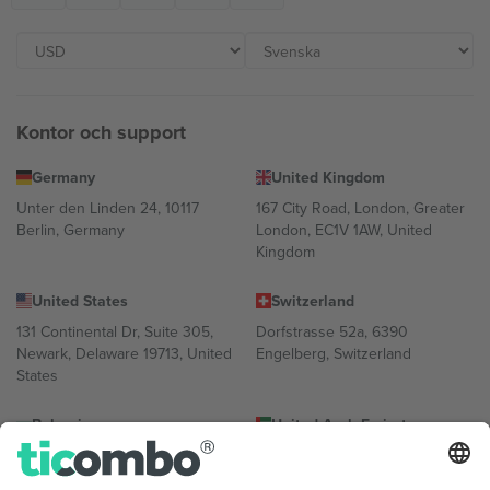
Kontor och support
Germany
United Kingdom
Unter den Linden 24, 10117
167 City Road, London, Greater
Berlin, Germany
London, EC1V 1AW, United
Kingdom
United States
Switzerland
131 Continental Dr, Suite 305,
Dorfstrasse 52a, 6390
Newark, Delaware 19713, United
Engelberg, Switzerland
States
Bulgaria
United Arab Emirates
Regus Sofia City West, bul
UAE Dubai Silicon Oasis, DDP
Totleben 53-55, 1606 Sofia,
Building A1, Office 302, Dubai,