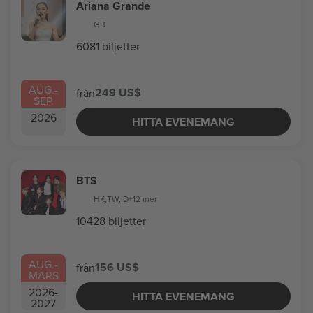
Ariana Grande
GB
6081 biljetter
AUG.
-
249 US$
från
SEP.
2026
HITTA EVENEMANG
BTS
HK
,
TW
,
ID
+12 mer
10428 biljetter
AUG.
-
156 US$
från
MARS
2026
-
HITTA EVENEMANG
2027