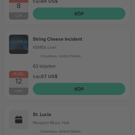
84 US$
från
8
KÖP
LÖR
String Cheese Incident
KEMBA Live!
Columbus, United States
63 biljetter
AUG.
57 US$
från
12
KÖP
ONS
St. Lucia
Newport Music Hall
Columbus, United States