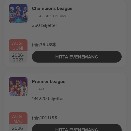
Champions League
AZ
,
GB
,
SK
+10 mer
350 biljetter
AUG.
-
75 US$
från
JUNI
2026
-
HITTA EVENEMANG
2027
Premier League
GB
194220 biljetter
AUG.
-
101 US$
från
MAJ
2026
-
HITTA EVENEMANG