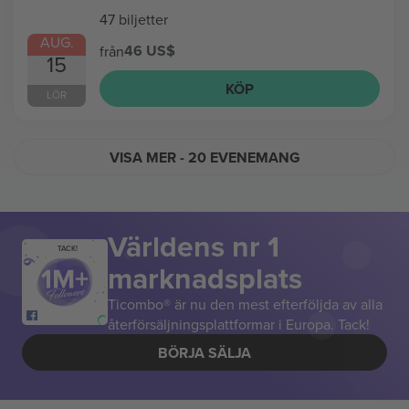
47 biljetter
AUG.
46 US$
från
15
KÖP
LÖR
VISA MER
- 20 EVENEMANG
Världens nr 1
TACK!
marknadsplats
Ticombo® är nu den mest efterföljda av alla
återförsäljningsplattformar i Europa. Tack!
BÖRJA SÄLJA