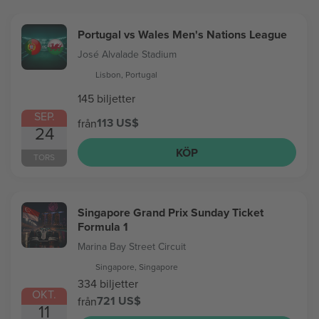
Portugal vs Wales Men's Nations League
José Alvalade Stadium
Lisbon, Portugal
145 biljetter
SEP.
113 US$
från
24
KÖP
TORS
Singapore Grand Prix Sunday Ticket
Formula 1
Marina Bay Street Circuit
Singapore, Singapore
334 biljetter
OKT.
721 US$
från
11