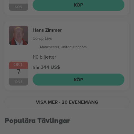
KÖP
SÖN
Hans Zimmer
Co-op Live
Manchester, United Kingdom
110 biljetter
OKT.
344 US$
från
7
KÖP
ONS
VISA MER
- 20 EVENEMANG
Populära Tävlingar