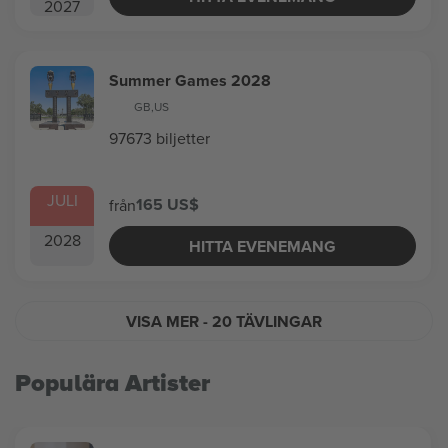
2027
Summer Games 2028
GB
,
US
97673 biljetter
JULI
165 US$
från
2028
HITTA EVENEMANG
VISA MER
- 20 TÄVLINGAR
Populära Artister