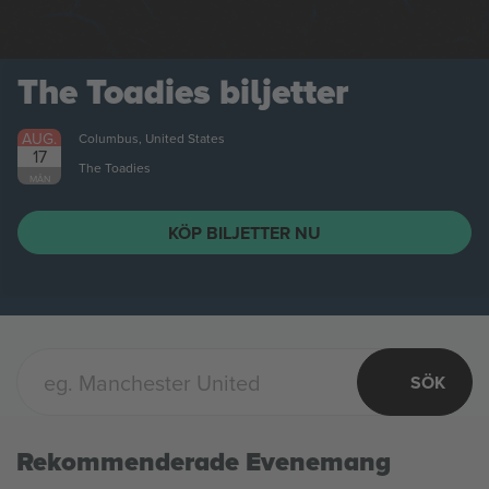
The Toadies
biljetter
AUG.
Columbus, United States
17
The Toadies
MÅN
KÖP BILJETTER NU
SÖK
Rekommenderade Evenemang