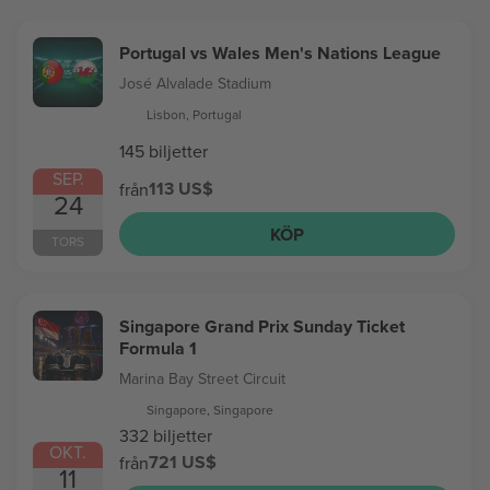
Portugal vs Wales Men's Nations League
José Alvalade Stadium
Lisbon, Portugal
145 biljetter
SEP.
113 US$
från
24
KÖP
TORS
Singapore Grand Prix Sunday Ticket
Formula 1
Marina Bay Street Circuit
Singapore, Singapore
332 biljetter
OKT.
721 US$
från
11