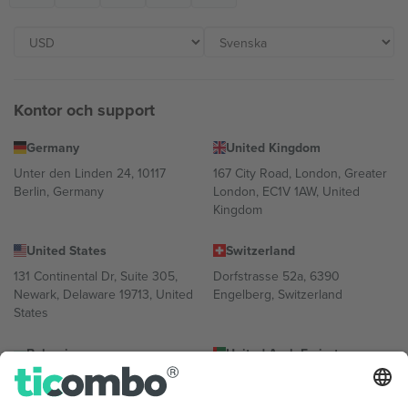
Kontor och support
Germany
United Kingdom
Unter den Linden 24, 10117
167 City Road, London, Greater
Berlin, Germany
London, EC1V 1AW, United
Kingdom
United States
Switzerland
131 Continental Dr, Suite 305,
Dorfstrasse 52a, 6390
Newark, Delaware 19713, United
Engelberg, Switzerland
States
Bulgaria
United Arab Emirates
Regus Sofia City West, bul
UAE Dubai Silicon Oasis, DDP
Totleben 53-55, 1606 Sofia,
Building A1, Office 302, Dubai,