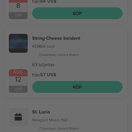
84 US$
från
8
KÖP
LÖR
String Cheese Incident
KEMBA Live!
Columbus, United States
63 biljetter
AUG.
57 US$
från
12
KÖP
ONS
St. Lucia
Newport Music Hall
Columbus, United States