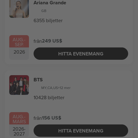
Ariana Grande
GB
6355 biljetter
AUG.
-
249 US$
från
SEP.
2026
HITTA EVENEMANG
BTS
MY
,
CA
,
US
+12 mer
10428 biljetter
AUG.
-
156 US$
från
MARS
2026
-
HITTA EVENEMANG
2027