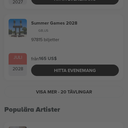
2027
Summer Games 2028
GB
,
US
97815 biljetter
JULI
165 US$
från
2028
HITTA EVENEMANG
VISA MER
- 20 TÄVLINGAR
Populära Artister