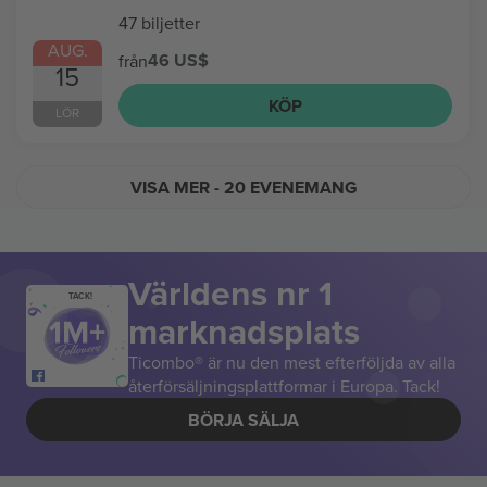
47 biljetter
AUG.
46 US$
från
15
KÖP
LÖR
VISA MER
- 20 EVENEMANG
Världens nr 1
TACK!
marknadsplats
Ticombo® är nu den mest efterföljda av alla
återförsäljningsplattformar i Europa. Tack!
BÖRJA SÄLJA