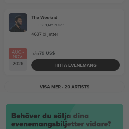
The Weeknd
ES
,
PT
,
MY
+9 mer
4637 biljetter
AUG.
-
79 US$
från
NOV.
2026
HITTA EVENEMANG
VISA MER
- 20 ARTISTS
Behöver du sälja dina
evenemangsbiljetter vidare?