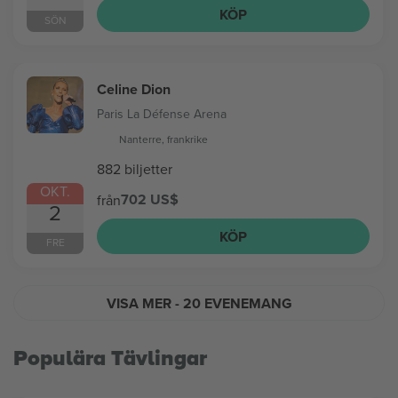
KÖP
SÖN
Celine Dion
Paris La Défense Arena
Nanterre, frankrike
882 biljetter
OKT.
702 US$
från
2
KÖP
FRE
VISA MER
- 20 EVENEMANG
Populära Tävlingar