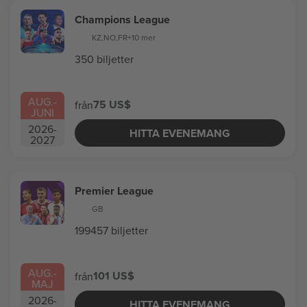
Champions League
KZ
,
NO
,
FR
+10 mer
350 biljetter
AUG.
-
75 US$
från
JUNI
2026
-
HITTA EVENEMANG
2027
Premier League
GB
199457 biljetter
AUG.
-
101 US$
från
MAJ
2026
-
HITTA EVENEMANG