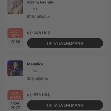
Ariana Grande
GB
6297 biljetter
AUG.
-
248 US$
från
SEP.
2026
HITTA EVENEMANG
Metallica
US
326 biljetter
OKT.
-
579 US$
från
MARS
2026
-
HITTA EVENEMANG
2027