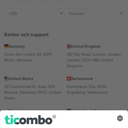
Kontor och support
Germany
United Kingdom
Unter den Linden 24, 10117
167 City Road, London, Greater
Berlin, Germany
London, EC1V 1AW, United
Kingdom
United States
Switzerland
131 Continental Dr, Suite 305,
Dorfstrasse 52a, 6390
Newark, Delaware 19713, United
Engelberg, Switzerland
States
Bulgaria
United Arab Emirates
Regus Sofia City West, bul
UAE Dubai Silicon Oasis, DDP
Totleben 53-55, 1606 Sofia,
Building A1, Office 302, Dubai,