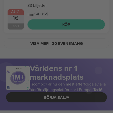
33 biljetter
AUG.
54 US$
från
16
KÖP
SÖN
VISA MER
- 20 EVENEMANG
Världens nr 1
TACK!
marknadsplats
Ticombo® är nu den mest efterföljda av alla
återförsäljningsplattformar i Europa. Tack!
BÖRJA SÄLJA