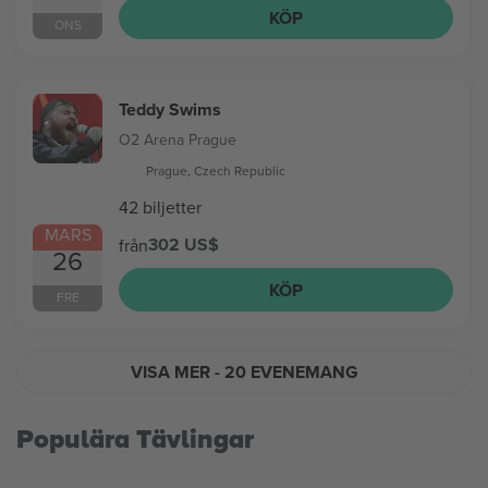
KÖP
ONS
Teddy Swims
O2 Arena Prague
Prague, Czech Republic
42 biljetter
MARS
302 US$
från
26
KÖP
FRE
VISA MER
- 20 EVENEMANG
Populära Tävlingar