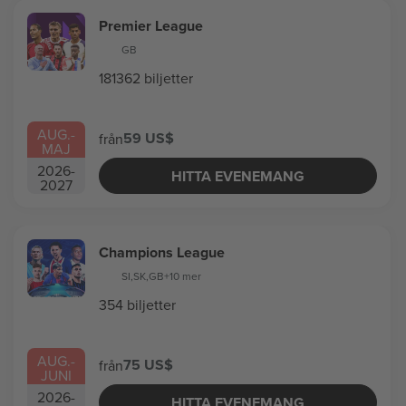
Premier League
GB
181362 biljetter
AUG.
-
59 US$
från
MAJ
2026
-
HITTA EVENEMANG
2027
Champions League
SI
,
SK
,
GB
+10 mer
354 biljetter
AUG.
-
75 US$
från
JUNI
2026
-
HITTA EVENEMANG