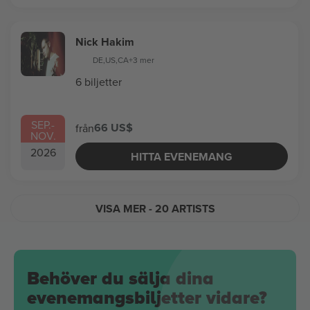
Nick Hakim
DE
,
US
,
CA
+3 mer
6 biljetter
SEP.
-
66 US$
från
NOV.
2026
HITTA EVENEMANG
VISA MER
- 20 ARTISTS
Behöver du sälja dina
evenemangsbiljetter vidare?