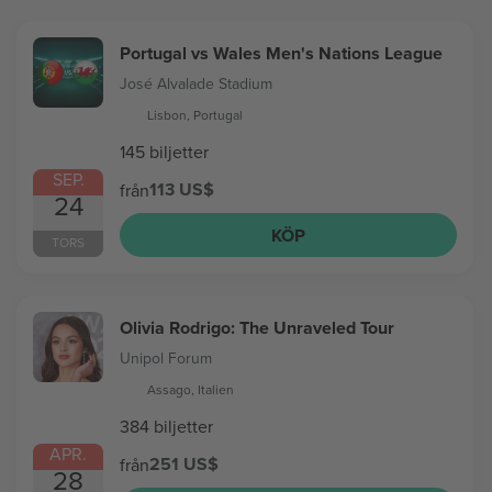
Portugal vs Wales Men's Nations League
José Alvalade Stadium
Lisbon, Portugal
145 biljetter
SEP.
113 US$
från
24
KÖP
TORS
Olivia Rodrigo: The Unraveled Tour
Unipol Forum
Assago, Italien
384 biljetter
APR.
251 US$
från
28