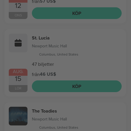
57 US$
från
12
KÖP
ONS
St. Lucia
Newport Music Hall
Columbus, United States
47 biljetter
AUG.
46 US$
från
15
KÖP
LÖR
The Toadies
Newport Music Hall
Columbus, United States