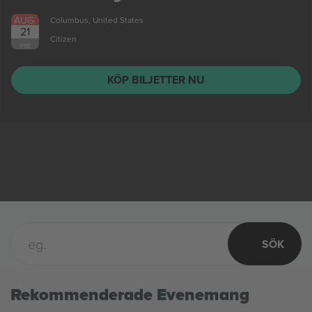
AUG.
Columbus, United States
21
Citizen
FRE
KÖP BILJETTER NU
SÖK
Rekommenderade Evenemang