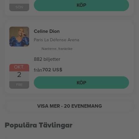
KÖP
SÖN
Celine Dion
Paris La Défense Arena
Nanterre, frankrike
882 biljetter
OKT.
702 US$
från
2
KÖP
FRE
VISA MER
- 20 EVENEMANG
Populära Tävlingar