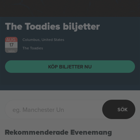
The Toadies
biljetter
AUG.
Columbus, United States
17
The Toadies
MÅN
KÖP BILJETTER NU
SÖK
Rekommenderade Evenemang