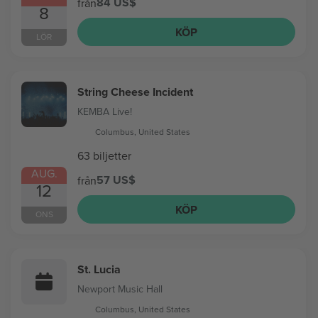
84 US$
från
8
KÖP
LÖR
String Cheese Incident
KEMBA Live!
Columbus, United States
63 biljetter
AUG.
57 US$
från
12
KÖP
ONS
St. Lucia
Newport Music Hall
Columbus, United States