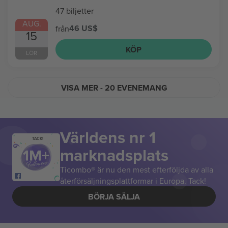
47 biljetter
AUG.
46 US$
från
15
KÖP
LÖR
VISA MER
- 20 EVENEMANG
Världens nr 1
TACK!
marknadsplats
Ticombo® är nu den mest efterföljda av alla
återförsäljningsplattformar i Europa. Tack!
BÖRJA SÄLJA