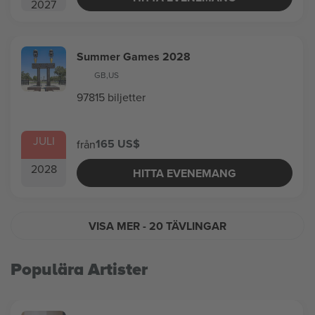
2027
Summer Games 2028
GB
,
US
97815 biljetter
JULI
165 US$
från
2028
HITTA EVENEMANG
VISA MER
- 20 TÄVLINGAR
Populära Artister