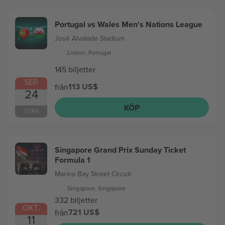
Portugal vs Wales Men's Nations League
José Alvalade Stadium
Lisbon, Portugal
145 biljetter
SEP.
113 US$
från
24
KÖP
TORS
Singapore Grand Prix Sunday Ticket
Formula 1
Marina Bay Street Circuit
Singapore, Singapore
332 biljetter
OKT.
721 US$
från
11