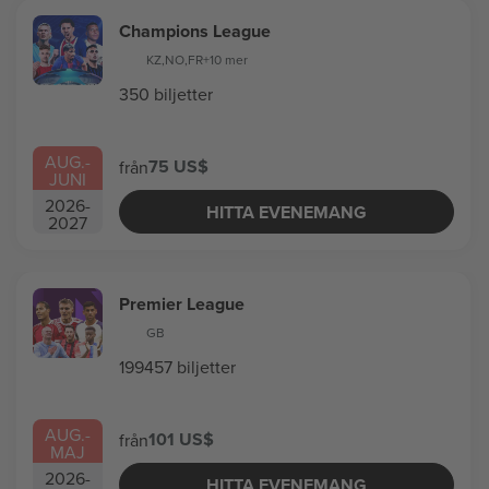
Champions League
KZ
,
NO
,
FR
+10 mer
350 biljetter
AUG.
-
75 US$
från
JUNI
2026
-
HITTA EVENEMANG
2027
Premier League
GB
199457 biljetter
AUG.
-
101 US$
från
MAJ
2026
-
HITTA EVENEMANG