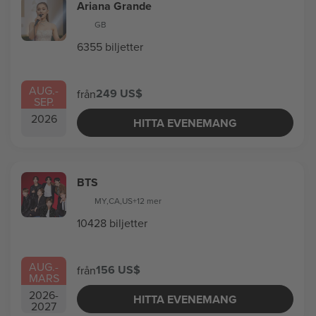
Ariana Grande
GB
6355 biljetter
AUG.
-
249 US$
från
SEP.
2026
HITTA EVENEMANG
BTS
MY
,
CA
,
US
+12 mer
10428 biljetter
AUG.
-
156 US$
från
MARS
2026
-
HITTA EVENEMANG
2027