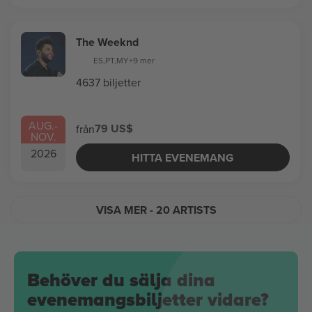
The Weeknd
ES
,
PT
,
MY
+9 mer
4637 biljetter
AUG.
-
79 US$
från
NOV.
2026
HITTA EVENEMANG
VISA MER
- 20 ARTISTS
Behöver du sälja dina
evenemangsbiljetter vidare?