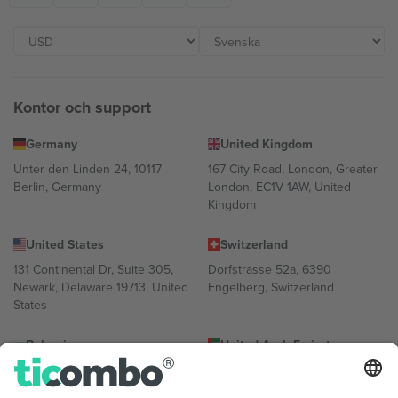
Kontor och support
Germany
United Kingdom
Unter den Linden 24, 10117
167 City Road, London, Greater
Berlin, Germany
London, EC1V 1AW, United
Kingdom
United States
Switzerland
131 Continental Dr, Suite 305,
Dorfstrasse 52a, 6390
Newark, Delaware 19713, United
Engelberg, Switzerland
States
Bulgaria
United Arab Emirates
Regus Sofia City West, bul
UAE Dubai Silicon Oasis, DDP
Totleben 53-55, 1606 Sofia,
Building A1, Office 302, Dubai,