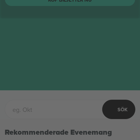
The Toadies
biljetter
AUG.
Columbus, United States
17
The Toadies
MÅN
KÖP BILJETTER NU
SÖK
Rekommenderade Evenemang