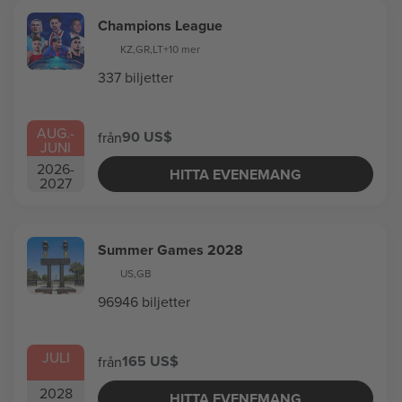
Champions League
KZ
,
GR
,
LT
+10 mer
337 biljetter
AUG.
-
90 US$
från
JUNI
2026
-
HITTA EVENEMANG
2027
Summer Games 2028
US
,
GB
96946 biljetter
JULI
165 US$
från
2028
HITTA EVENEMANG