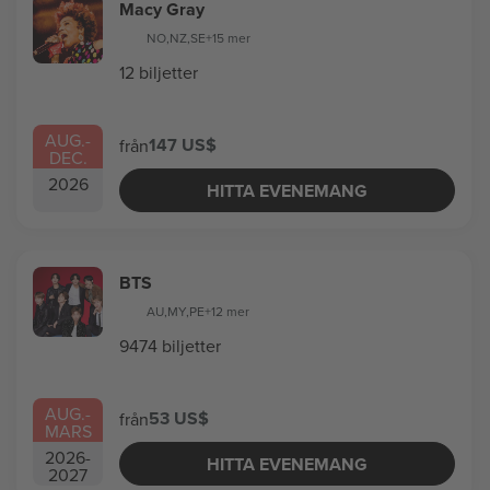
Macy Gray
NO
,
NZ
,
SE
+15 mer
12 biljetter
AUG.
-
147 US$
från
DEC.
2026
HITTA EVENEMANG
BTS
AU
,
MY
,
PE
+12 mer
9474 biljetter
AUG.
-
53 US$
från
MARS
2026
-
HITTA EVENEMANG
2027