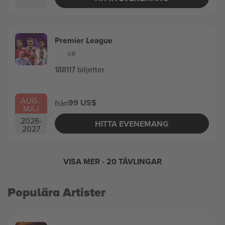
Premier League
GB
188117 biljetter
AUG.
-
99 US$
från
MAJ
2026
-
HITTA EVENEMANG
2027
VISA MER
- 20 TÄVLINGAR
Populära Artister