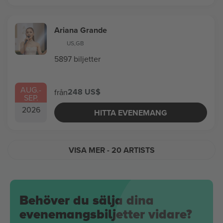
Ariana Grande
US
,
GB
5897 biljetter
AUG.
-
248 US$
från
SEP.
2026
HITTA EVENEMANG
VISA MER
- 20 ARTISTS
Behöver du sälja dina
evenemangsbiljetter vidare?