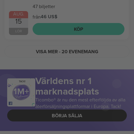
47 biljetter
AUG.
46 US$
från
15
KÖP
LÖR
VISA MER
- 20 EVENEMANG
Världens nr 1
TACK!
marknadsplats
Ticombo® är nu den mest efterföljda av alla
återförsäljningsplattformar i Europa. Tack!
BÖRJA SÄLJA