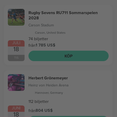
Rugby Sevens RU711 Sommarspelen
2028
Carson Stadium
Carson, United States
74 biljetter
JULI
1 785 US$
från
18
KÖP
TIS
Herbert Grönemeyer
Heinz von Heiden Arena
Hannover, Germany
112 biljetter
JUNI
804 US$
från
18