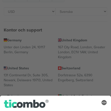
Kontor och support
Germany
United Kingdom
Unter den Linden 24, 10117
167 City Road, London, Greater
Berlin, Germany
London, EC1V 1AW, United
Kingdom
United States
Switzerland
131 Continental Dr, Suite 305,
Dorfstrasse 52a, 6390
Newark, Delaware 19713, United
Engelberg, Switzerland
States
Bulgaria
United Arab Emirates
Regus Sofia City West, bul
UAE Dubai Silicon Oasis, DDP
Totleben 53-55, 1606 Sofia,
Building A1, Office 302, Dubai,