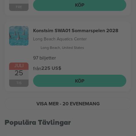
KÖP
FRE
Konstsim SWA01 Sommarspelen 2028
Long Beach Aquatics Center
Long Beach, United States
97 biljetter
JULI
225 US$
från
25
KÖP
TIS
VISA MER
- 20 EVENEMANG
Populära Tävlingar