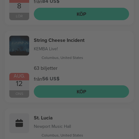
84 US$
från
8
KÖP
LÖR
String Cheese Incident
KEMBA Live!
Columbus, United States
63 biljetter
AUG.
56 US$
från
12
KÖP
ONS
St. Lucia
Newport Music Hall
Columbus, United States