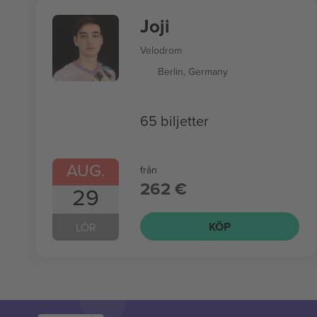
Joji
Velodrom
Berlin, Germany
65 biljetter
AUG.
från
262 €
29
KÖP
LÖR