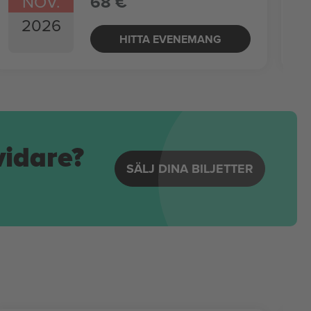
NOV.
68 €
2026
HITTA EVENEMANG
vidare?
SÄLJ DINA BILJETTER