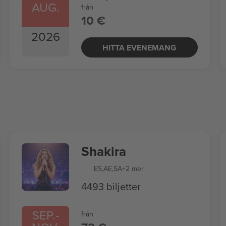
AUG.
från
10 €
2026
HITTA EVENEMANG
Shakira
ES
,
AE
,
SA
+2 mer
4493 biljetter
SEP.
-
från