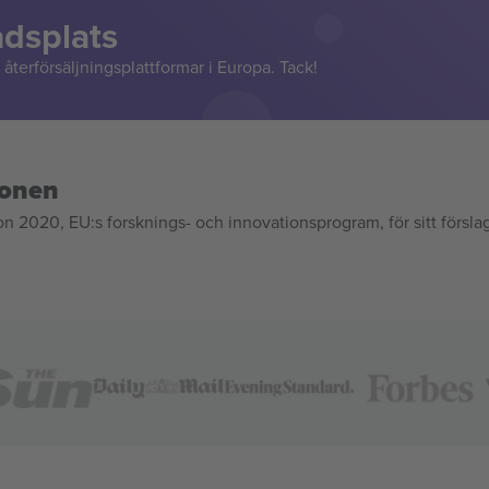
adsplats
återförsäljningsplattformar i Europa. Tack!
ionen
020, EU:s forsknings- och innovationsprogram, för sitt försla