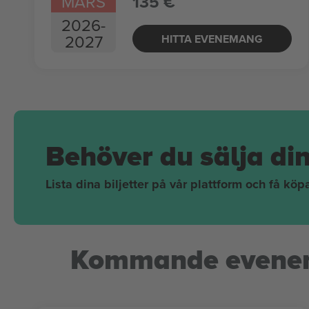
MARS
135 €
2026
-
2027
HITTA EVENEMANG
Behöver du sälja di
Lista dina biljetter på vår plattform och få kö
Kommande evene