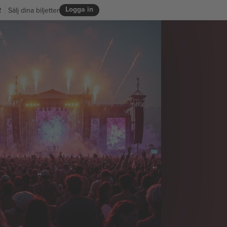
Logga in
R
Sälj dina biljetter