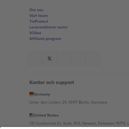
Om oss
Vårt team
TixProtect
Leverantörens namn
Villkor
Affiliate-program
Kontor och support
Germany
Unter den Linden 24, 10117 Berlin, Germany
United States
131 Continental Dr, Suite 305, Newark, Delaware 19713, 