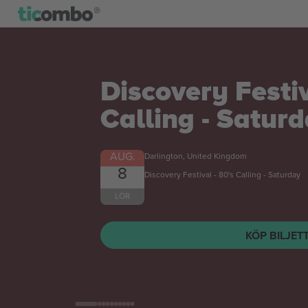
Mateusz Gamrot
Salkilld UFC Fi
biljetter
AUG.
Las Vegas, United States
8
LÖR
KÖP BILJET