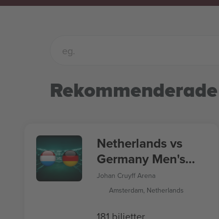
Rekommenderade
Netherlands vs
Germany Men's
Nations League
Johan Cruyff Arena
Amsterdam, Netherlands
181 biljetter