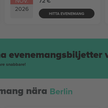
NOV.
72 €
2026
HITTA EVENEMANG
na evenemangsbiljetter 
pare snabbare!
Berlin
mang nära