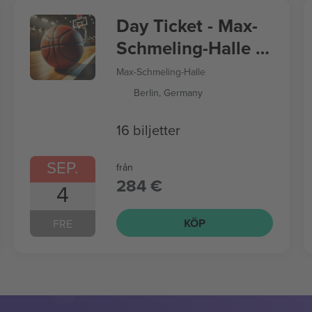
Day Ticket - Max-
Schmeling-Halle -
Women’s
Max-Schmeling-Halle
Basketball World
Berlin, Germany
Cup
16 biljetter
SEP.
från
284 €
4
KÖP
FRE