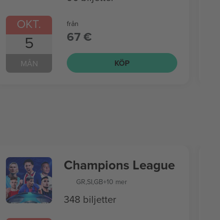
OKT.
från
67 €
5
KÖP
MÅN
Champions League
GR
,
SI
,
GB
+10 mer
348 biljetter