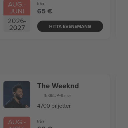
AUG.
-
från
JUNI
65 €
2026
-
2027
HITTA EVENEMANG
The Weeknd
IE
,
GB
,
JP
+9 mer
4700 biljetter
AUG.
-
från