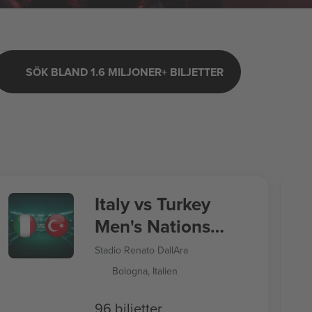
SÖK BLAND 1.6 MILJONER+ BILJETTER
Italy vs Turkey
Men's Nations
League
Stadio Renato DallAra
Bologna, Italien
96 biljetter