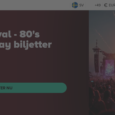
SV
+49
EU
 vs Quillan
ght Night
TER NU