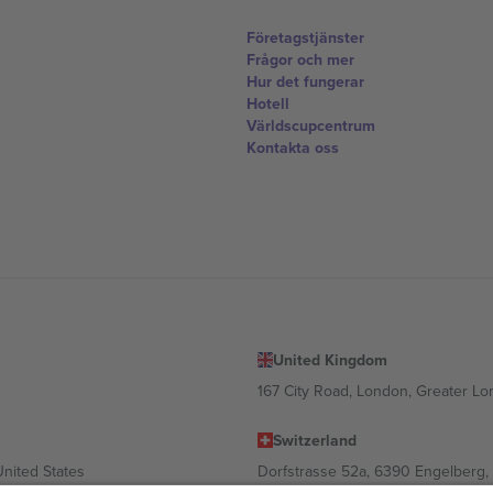
Företagstjänster
Frågor och mer
Hur det fungerar
Hotell
Världscupcentrum
Kontakta oss
United Kingdom
167 City Road, London, Greater L
Switzerland
United States
Dorfstrasse 52a, 6390 Engelberg, 