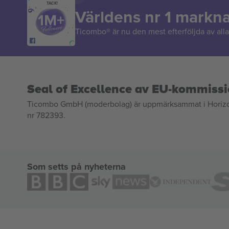
TACK!
Världens nr 1 markn
Ticombo® är nu den mest efterföljda av alla 
Seal of Excellence av EU-kommiss
Ticombo GmbH (moderbolag) är uppmärksammat i Horizon 2
nr 782393.
Som setts på nyheterna