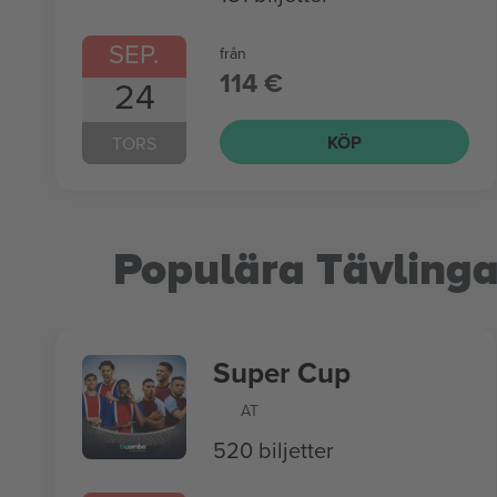
SEP.
från
114 €
24
KÖP
TORS
Populära Tävlinga
Super Cup
AT
520 biljetter