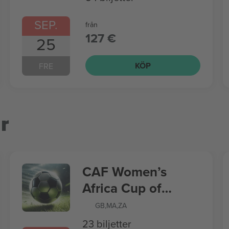
SEP.
från
127 €
25
KÖP
FRE
r
CAF Women’s
Africa Cup of
Nations
GB
,
MA
,
ZA
23 biljetter