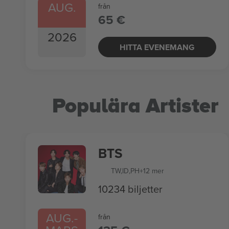
AUG.
från
65 €
2026
HITTA EVENEMANG
Populära Artister
BTS
TW
,
ID
,
PH
+12 mer
10234 biljetter
AUG.
-
från