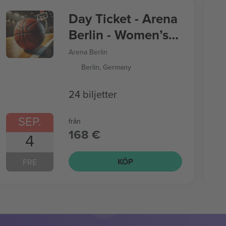
Day Ticket - Arena
Berlin - Women’s
Basketball World
Arena Berlin
Cup
Berlin, Germany
24 biljetter
SEP.
från
168 €
4
KÖP
FRE