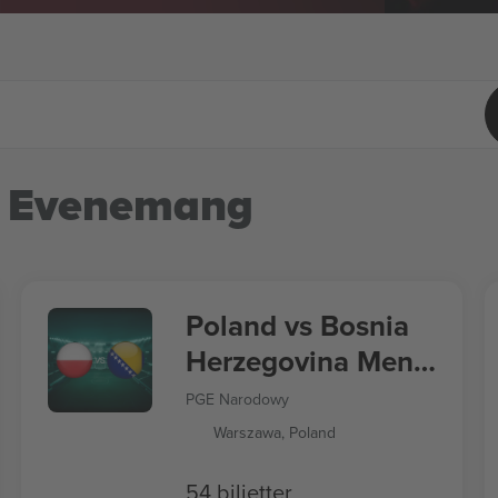
 Evenemang
Poland vs Bosnia
Herzegovina Men's
Nations League
PGE Narodowy
Warszawa, Poland
54 biljetter