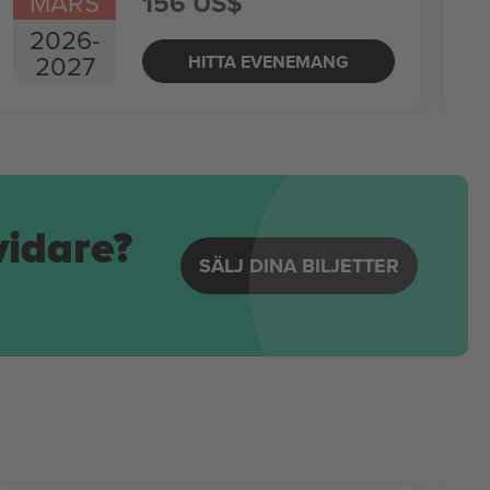
MARS
156 US$
2026
-
2027
HITTA EVENEMANG
vidare?
SÄLJ DINA BILJETTER