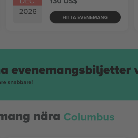
DEC.
130 US$
2026
HITTA EVENEMANG
na evenemangsbiljetter 
pare snabbare!
Columbus
mang nära