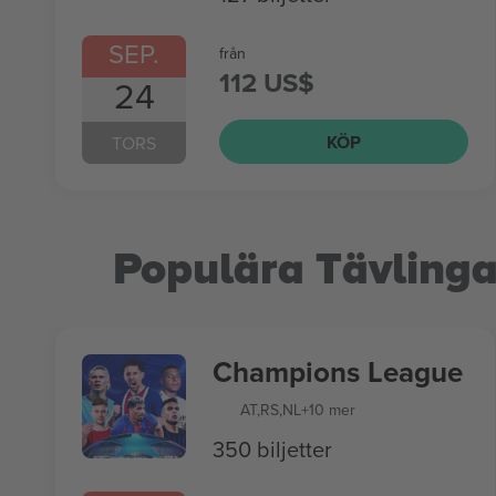
SEP.
från
112 US$
24
KÖP
TORS
Populära Tävlinga
Champions League
AT
,
RS
,
NL
+10 mer
350 biljetter