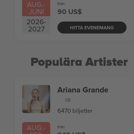
AUG.
-
från
JUNI
90 US$
2026
-
2027
HITTA EVENEMANG
Populära Artister
Ariana Grande
GB
6470 biljetter
AUG.
-
från