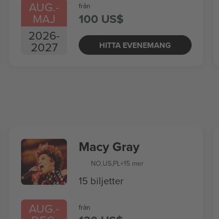
AUG.
-
från
MAJ
100 US$
2026
-
2027
HITTA EVENEMANG
Macy Gray
NO
,
US
,
PL
+15 mer
15 biljetter
AUG.
-
från