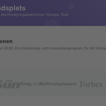
adsplats
återförsäljningsplattformar i Europa. Tack!
ionen
020, EU:s forsknings- och innovationsprogram, för sitt försla