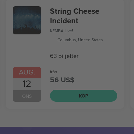
String Cheese
Incident
KEMBA Live!
Columbus, United States
63 biljetter
AUG.
från
56 US$
12
KÖP
ONS