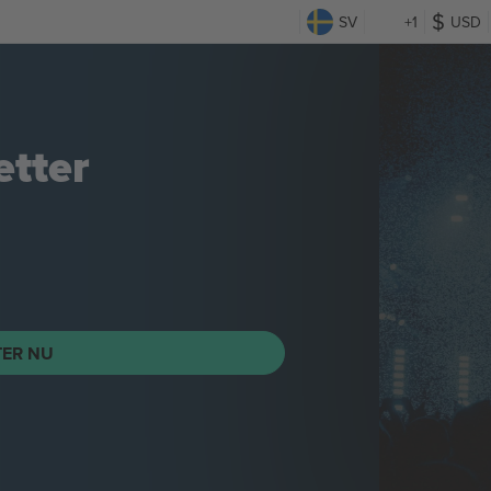
SV
+1
USD
etter
TER NU