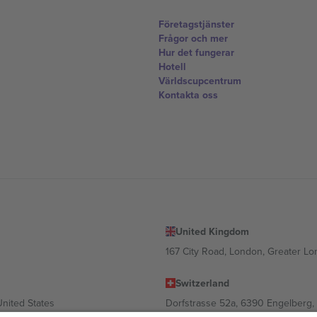
Företagstjänster
Frågor och mer
Hur det fungerar
Hotell
Världscupcentrum
Kontakta oss
United Kingdom
167 City Road, London, Greater L
Switzerland
United States
Dorfstrasse 52a, 6390 Engelberg, 