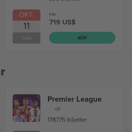
OKT.
från
719 US$
11
KÖP
SÖN
r
Premier League
GB
178775 biljetter