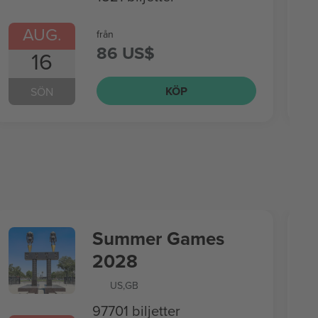
AUG.
från
86 US$
16
KÖP
SÖN
Summer Games
2028
US
,
GB
97701 biljetter