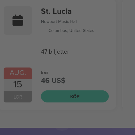
St. Lucia
Newport Music Hall
Columbus, United States
47 biljetter
AUG.
från
46 US$
15
KÖP
LÖR