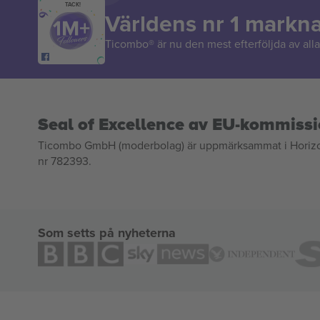
TACK!
Världens nr 1 markn
Ticombo® är nu den mest efterföljda av alla 
Seal of Excellence av EU-kommiss
Ticombo GmbH (moderbolag) är uppmärksammat i Horizon 2
nr 782393.
Som setts på nyheterna