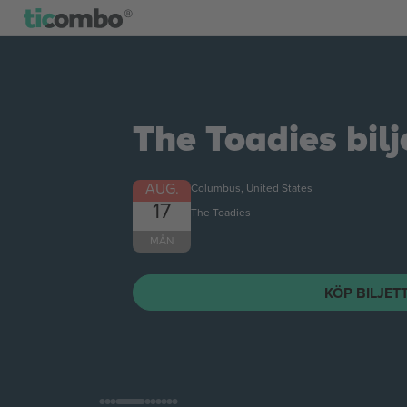
The Toadies
bilj
AUG.
Columbus, United States
17
The Toadies
MÅN
KÖP BILJET