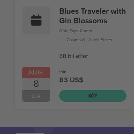
Blues Traveler with
Gin Blossoms
Ohio Expo Center
Columbus, United States
88 biljetter
AUG.
från
83 US$
8
KÖP
LÖR