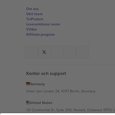
Om oss
Vårt team
TixProtect
Leverantörens namn
Villkor
Affiliate-program
Kontor och support
Germany
Unter den Linden 24, 10117 Berlin, Germany
United States
131 Continental Dr, Suite 305, Newark, Delaware 19713, 