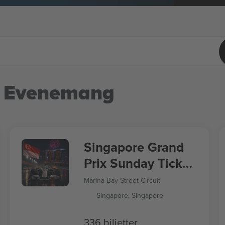
 Evenemang
Singapore Grand
Prix Sunday Ticket
Formula 1
Marina Bay Street Circuit
Singapore, Singapore
336 biljetter