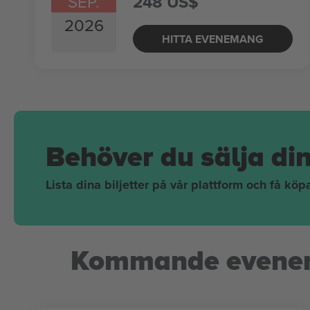
SEP.
248 US$
2026
HITTA EVENEMANG
Behöver du sälja di
Lista dina biljetter på vår plattform och få kö
Kommande evene