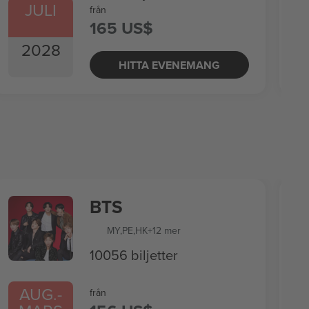
JULI
från
165 US$
2028
HITTA EVENEMANG
BTS
MY
,
PE
,
HK
+12 mer
10056 biljetter
AUG.
-
från