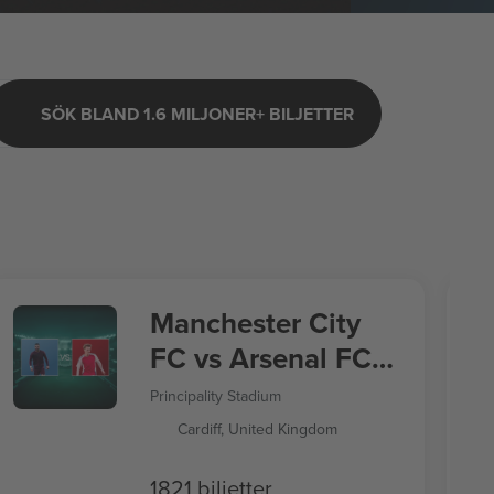
SÖK BLAND 1.6 MILJONER+ BILJETTER
Manchester City
FC vs Arsenal FC
FA Community
Principality Stadium
Shield 2026
Cardiff, United Kingdom
1821 biljetter