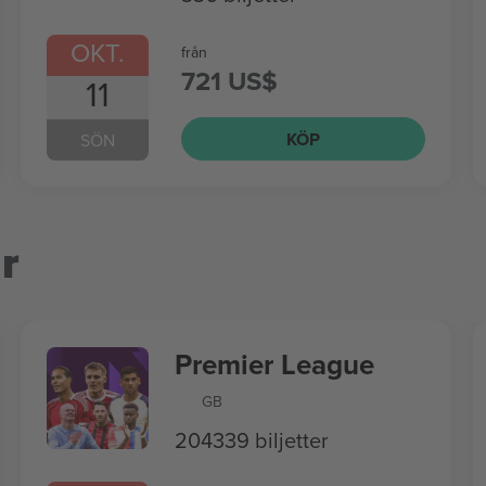
OKT.
från
721 US$
11
KÖP
SÖN
r
Premier League
GB
204339 biljetter