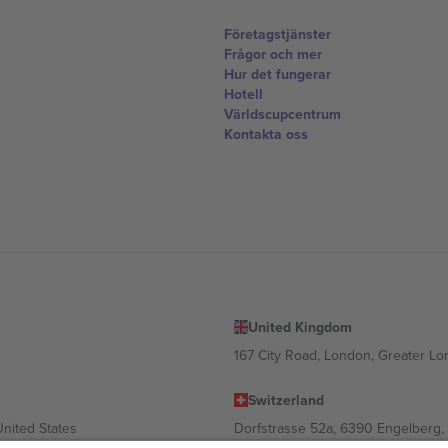
Företagstjänster
Frågor och mer
Hur det fungerar
Hotell
Världscupcentrum
Kontakta oss
United Kingdom
167 City Road, London, Greater L
Switzerland
United States
Dorfstrasse 52a, 6390 Engelberg, 