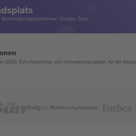
adsplats
återförsäljningsplattformar i Europa. Tack!
ionen
020, EU:s forsknings- och innovationsprogram, för sitt försla