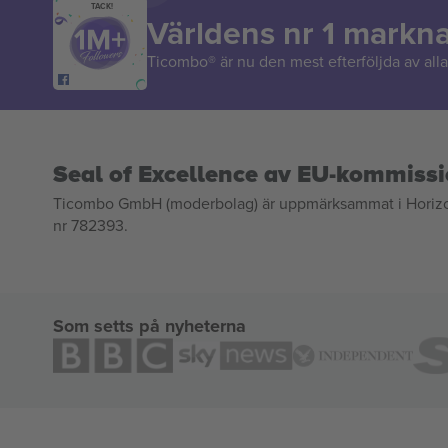
TACK!
Världens nr 1 markn
Ticombo® är nu den mest efterföljda av alla 
Seal of Excellence av EU-kommiss
Ticombo GmbH (moderbolag) är uppmärksammat i Horizon 2
nr 782393.
Som setts på nyheterna