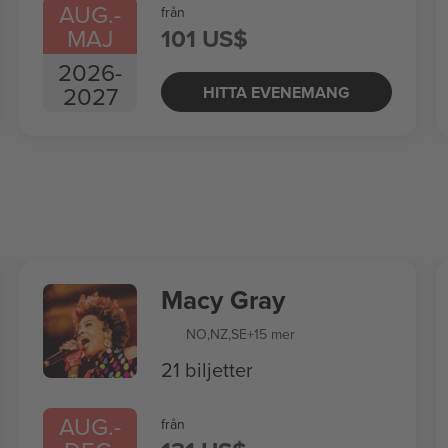
AUG.
-
från
MAJ
101 US$
2026
-
2027
HITTA EVENEMANG
Macy Gray
NO
,
NZ
,
SE
+15 mer
21 biljetter
AUG.
-
från