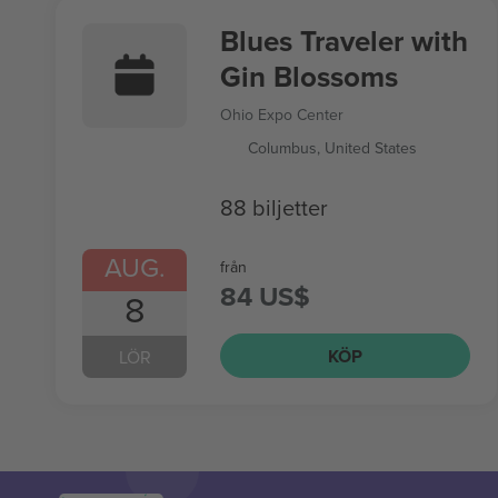
Blues Traveler with
Gin Blossoms
Ohio Expo Center
Columbus, United States
88 biljetter
AUG.
från
84 US$
8
KÖP
LÖR