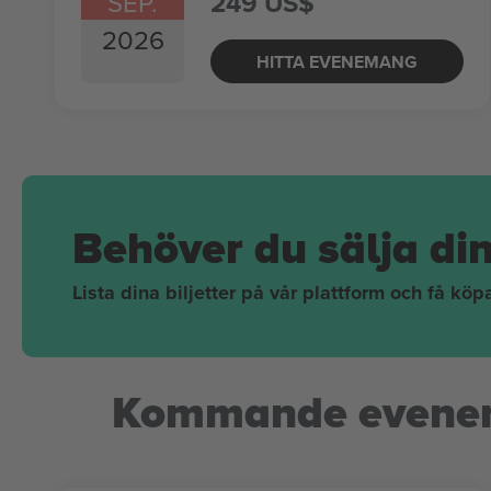
SEP.
249 US$
2026
HITTA EVENEMANG
Behöver du sälja di
Lista dina biljetter på vår plattform och få kö
Kommande evene