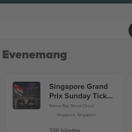
 Evenemang
Singapore Grand
Prix Sunday Ticket
Formula 1
Marina Bay Street Circuit
Singapore, Singapore
336 biljetter