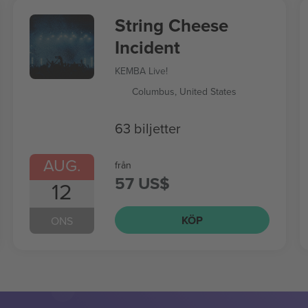
String Cheese
Incident
KEMBA Live!
Columbus, United States
63 biljetter
AUG.
från
57 US$
12
KÖP
ONS