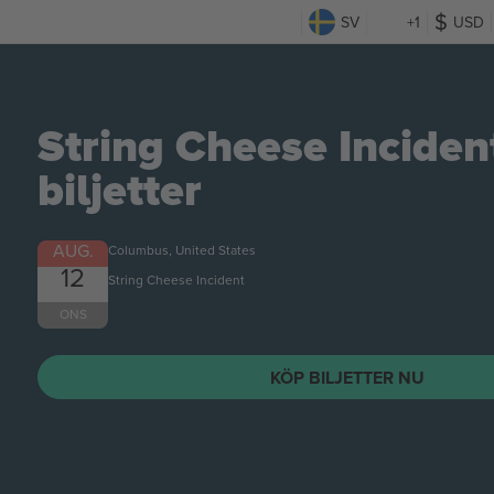
SV
+1
USD
ncident
TER NU