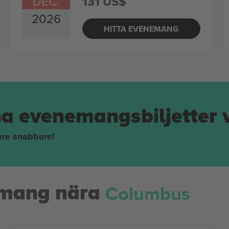
DEC.
131 US$
2026
HITTA EVENEMANG
na evenemangsbiljetter 
pare snabbare!
Columbus
mang nära