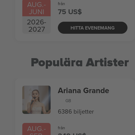
AUG.
-
från
JUNI
75 US$
2026
-
2027
HITTA EVENEMANG
Populära Artister
Ariana Grande
GB
6386 biljetter
AUG.
-
från