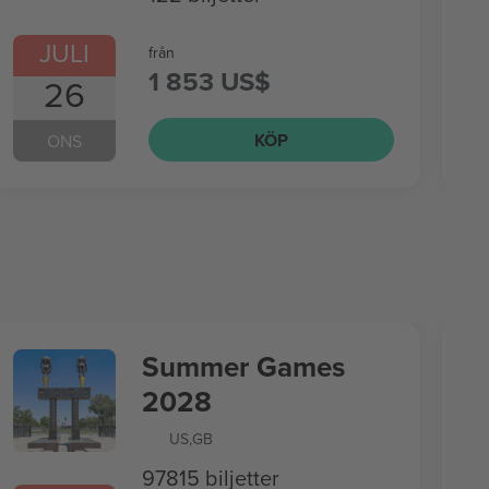
JULI
från
1 853 US$
26
KÖP
ONS
Summer Games
2028
US
,
GB
97815 biljetter