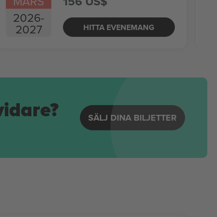
MARS
156 US$
2026
-
2027
HITTA EVENEMANG
vidare?
SÄLJ DINA BILJETTER