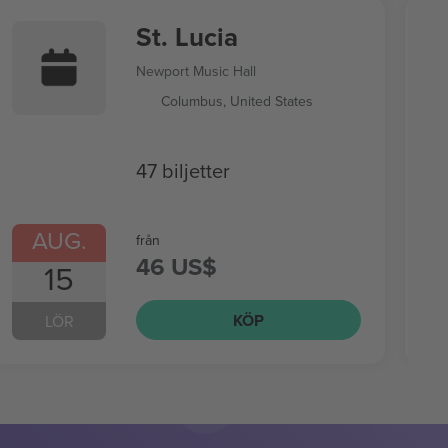
St. Lucia
Newport Music Hall
Columbus, United States
47 biljetter
AUG.
från
46 US$
15
KÖP
LÖR