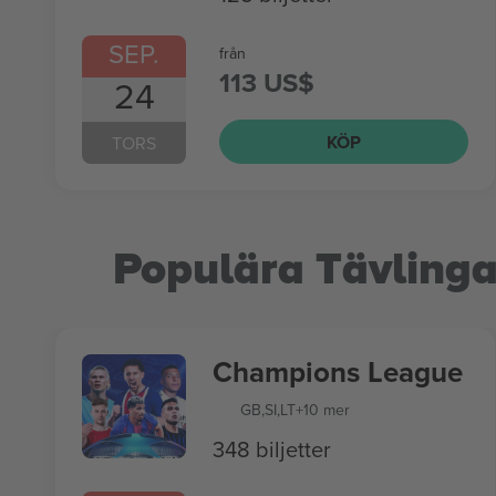
SEP.
från
113 US$
24
KÖP
TORS
Populära Tävlinga
Champions League
GB
,
SI
,
LT
+10 mer
348 biljetter