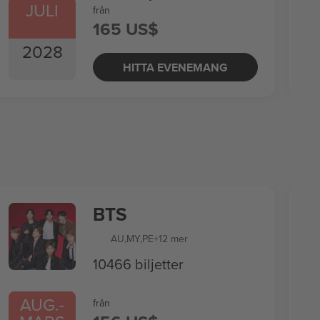
JULI
från
165 US$
2028
HITTA EVENEMANG
BTS
AU
,
MY
,
PE
+12 mer
10466 biljetter
AUG.
-
från