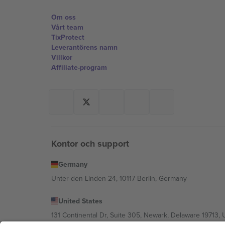
Om oss
Vårt team
TixProtect
Leverantörens namn
Villkor
Affiliate-program
Kontor och support
Germany
Unter den Linden 24, 10117 Berlin, Germany
United States
131 Continental Dr, Suite 305, Newark, Delaware 19713, 