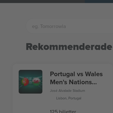
Rekommenderade
Portugal vs Wales
Men's Nations
League
José Alvalade Stadium
Lisbon, Portugal
125 biljetter