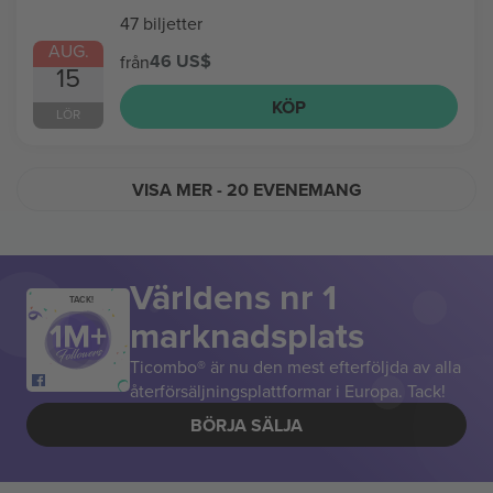
47 biljetter
AUG.
46 US$
från
15
KÖP
LÖR
VISA MER
- 20 EVENEMANG
Världens nr 1
TACK!
marknadsplats
Ticombo® är nu den mest efterföljda av alla
återförsäljningsplattformar i Europa. Tack!
BÖRJA SÄLJA