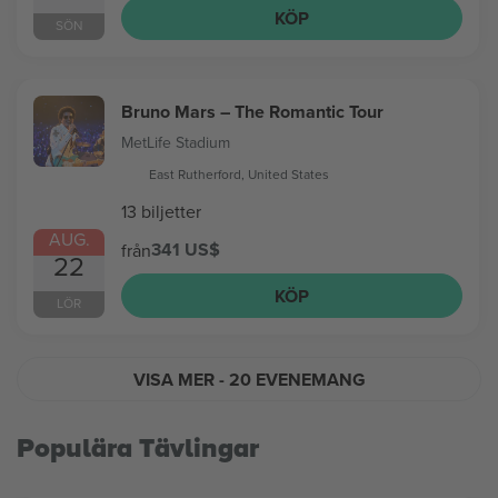
KÖP
SÖN
Bruno Mars – The Romantic Tour
MetLife Stadium
East Rutherford, United States
13 biljetter
AUG.
341 US$
från
22
KÖP
LÖR
VISA MER
- 20 EVENEMANG
Populära Tävlingar