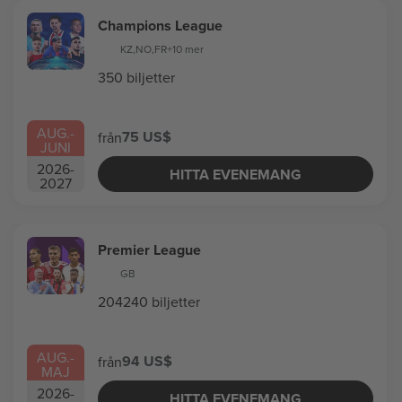
Champions League
KZ
,
NO
,
FR
+10 mer
350 biljetter
AUG.
-
75 US$
från
JUNI
2026
-
HITTA EVENEMANG
2027
Premier League
GB
204240 biljetter
AUG.
-
94 US$
från
MAJ
2026
-
HITTA EVENEMANG