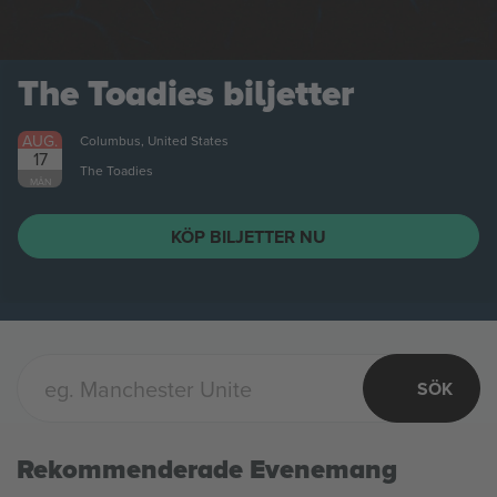
The Toadies
biljetter
AUG.
Columbus, United States
17
The Toadies
MÅN
KÖP BILJETTER NU
SÖK
Rekommenderade Evenemang