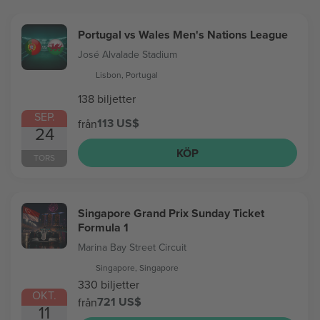
Portugal vs Wales Men's Nations League
José Alvalade Stadium
Lisbon, Portugal
138 biljetter
SEP.
113 US$
från
24
KÖP
TORS
Singapore Grand Prix Sunday Ticket
Formula 1
Marina Bay Street Circuit
Singapore, Singapore
330 biljetter
OKT.
721 US$
från
11