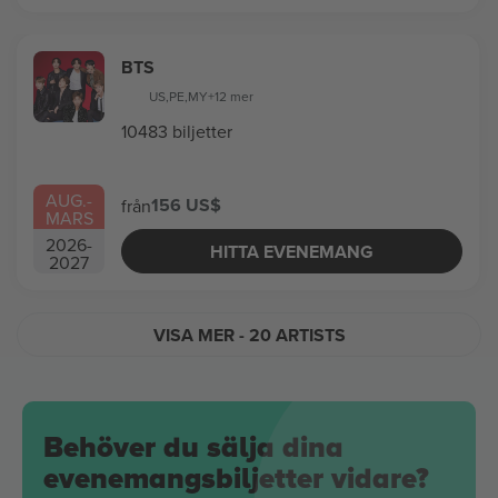
BTS
US
,
PE
,
MY
+12 mer
10483 biljetter
AUG.
-
156 US$
från
MARS
2026
-
HITTA EVENEMANG
2027
VISA MER
- 20 ARTISTS
Behöver du sälja dina
evenemangsbiljetter vidare?