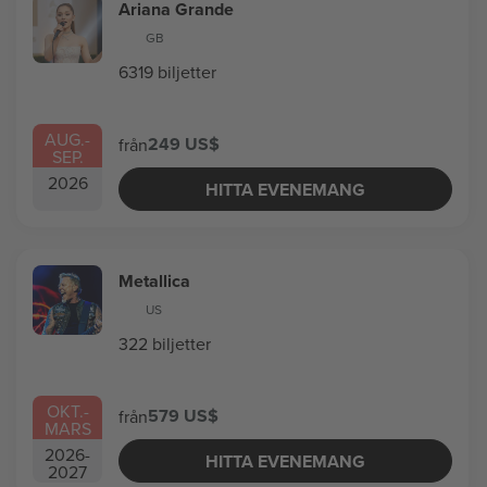
Ariana Grande
GB
6319 biljetter
AUG.
-
249 US$
från
SEP.
2026
HITTA EVENEMANG
Metallica
US
322 biljetter
OKT.
-
579 US$
från
MARS
2026
-
HITTA EVENEMANG
2027