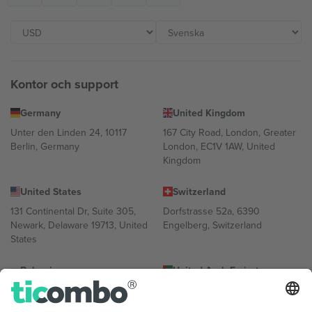
Kontor och support
Germany
United Kingdom
Unter den Linden 24, 10117
167 City Road, London, Greater
Berlin, Germany
London, EC1V 1AW, United
Kingdom
United States
Switzerland
131 Continental Dr, Suite 305,
Dorfstrasse 52a, 6390
Newark, Delaware 19713, United
Engelberg, Switzerland
States
Bulgaria
United Arab Emirates
Regus Sofia City West, bul
UAE Dubai Silicon Oasis, DDP
Totleben 53-55, 1606 Sofia,
Building A1, Office 302, Dubai,