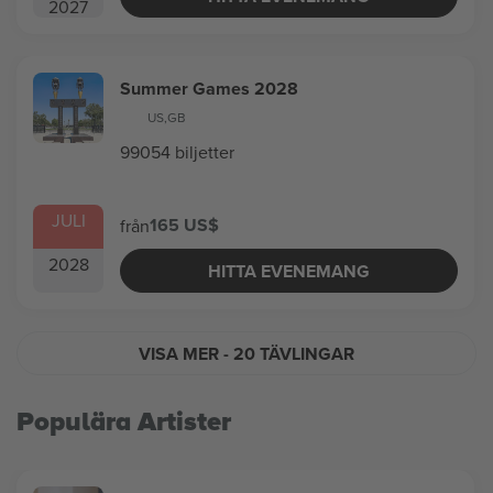
2027
Summer Games 2028
US
,
GB
99054 biljetter
JULI
165 US$
från
2028
HITTA EVENEMANG
VISA MER
- 20 TÄVLINGAR
Populära Artister