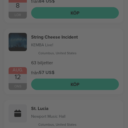
84 US$
från
8
KÖP
LÖR
String Cheese Incident
KEMBA Live!
Columbus, United States
63 biljetter
AUG.
57 US$
från
12
KÖP
ONS
St. Lucia
Newport Music Hall
Columbus, United States