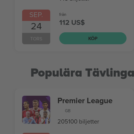
SEP.
från
112 US$
24
KÖP
TORS
Populära Tävlinga
Premier League
GB
205100 biljetter