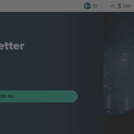
SV
+1
USD
TER NU