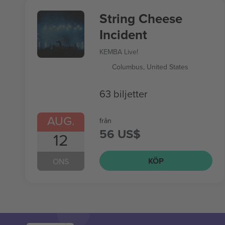
String Cheese
Incident
KEMBA Live!
Columbus, United States
63 biljetter
AUG.
från
56 US$
12
KÖP
ONS