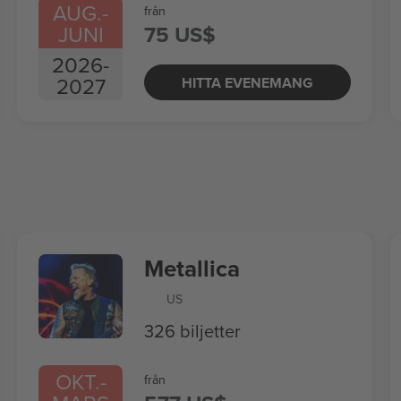
AUG.
-
från
JUNI
75 US$
2026
-
2027
HITTA EVENEMANG
Metallica
US
326 biljetter
OKT.
-
från