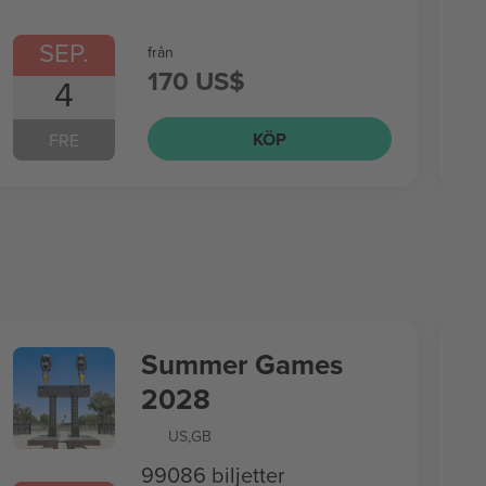
SEP.
från
170 US$
4
KÖP
FRE
Summer Games
2028
US
,
GB
99086 biljetter