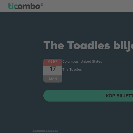
Citizen
biljetter
AUG.
Columbus, United States
21
Citizen
FRE
KÖP BILJET