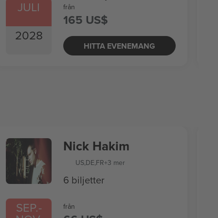
JULI
från
165 US$
2028
HITTA EVENEMANG
Nick Hakim
US
,
DE
,
FR
+3 mer
6 biljetter
SEP.
-
från