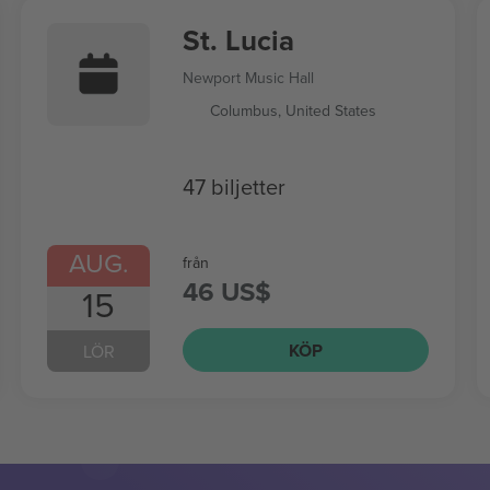
St. Lucia
Newport Music Hall
Columbus, United States
47 biljetter
AUG.
från
46 US$
15
KÖP
LÖR