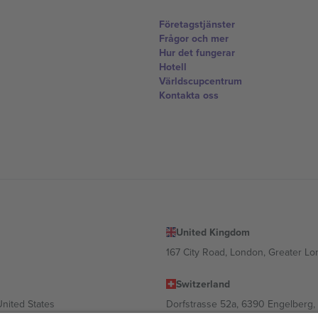
Företagstjänster
Frågor och mer
Hur det fungerar
Hotell
Världscupcentrum
Kontakta oss
United Kingdom
167 City Road, London, Greater L
Switzerland
United States
Dorfstrasse 52a, 6390 Engelberg, 