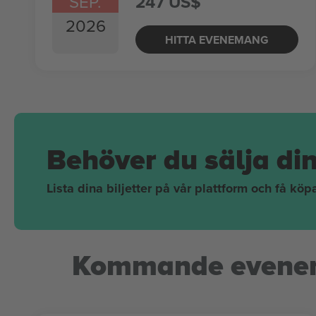
SEP.
247 US$
2026
HITTA EVENEMANG
Behöver du sälja di
Lista dina biljetter på vår plattform och få kö
Kommande evene