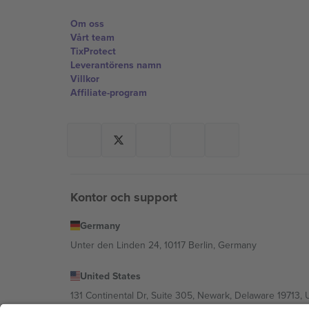
Om oss
Vårt team
TixProtect
Leverantörens namn
Villkor
Affiliate-program
Kontor och support
Germany
Unter den Linden 24, 10117 Berlin, Germany
United States
131 Continental Dr, Suite 305, Newark, Delaware 19713, 