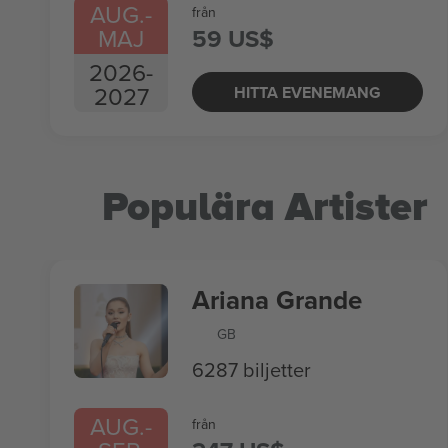
AUG.
-
från
MAJ
59 US$
2026
-
2027
HITTA EVENEMANG
Populära Artister
Ariana Grande
GB
6287 biljetter
AUG.
-
från