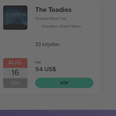
The Toadies
Newport Music Hall
Columbus, United States
33 biljetter
AUG.
från
54 US$
16
KÖP
SÖN