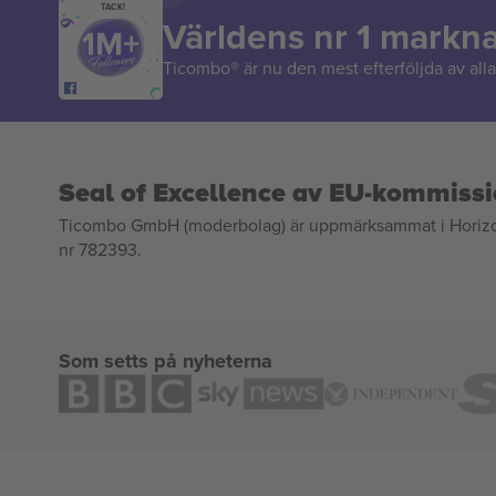
TACK!
Världens nr 1 markn
Ticombo® är nu den mest efterföljda av alla 
Seal of Excellence av EU-kommiss
Ticombo GmbH (moderbolag) är uppmärksammat i Horizon 2
nr 782393.
Som setts på nyheterna