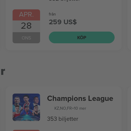
APR.
från
259 US$
28
KÖP
ONS
r
Champions League
KZ
,
NO
,
FR
+10 mer
353 biljetter