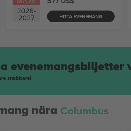
MARS
577 US$
2026
-
2027
HITTA EVENEMANG
na evenemangsbiljetter 
pare snabbare!
Columbus
mang nära