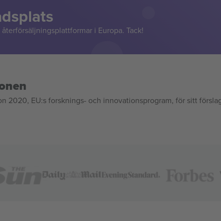
adsplats
återförsäljningsplattformar i Europa. Tack!
ionen
020, EU:s forsknings- och innovationsprogram, för sitt försla