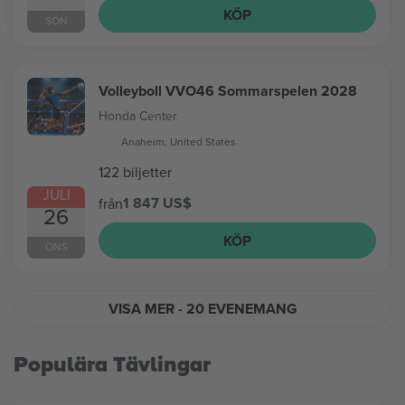
KÖP
SÖN
Volleyboll VVO46 Sommarspelen 2028
Honda Center
Anaheim, United States
122 biljetter
JULI
1 847 US$
från
26
KÖP
ONS
VISA MER
- 20 EVENEMANG
Populära Tävlingar