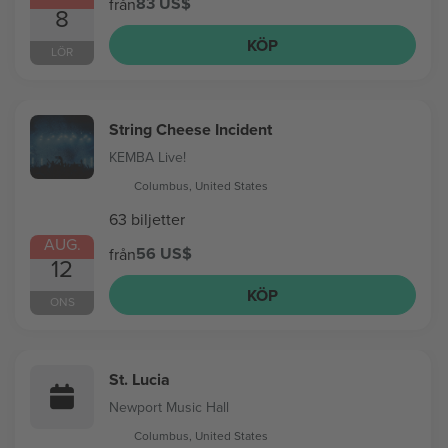
83 US$
från
8
KÖP
LÖR
String Cheese Incident
KEMBA Live!
Columbus, United States
63 biljetter
AUG.
56 US$
från
12
KÖP
ONS
St. Lucia
Newport Music Hall
Columbus, United States