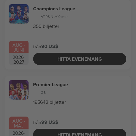
Champions League
AT
,
RS
,
NL
+10 mer
350 biljetter
AUG.
-
90 US$
från
JUNI
2026
-
HITTA EVENEMANG
2027
Premier League
GB
195642 biljetter
AUG.
-
99 US$
från
MAJ
2026
-
HITTA EVENEMANG