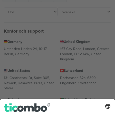
Kontor och support
Germany
United Kingdom
Unter den Linden 24, 10117
167 City Road, London, Greater
Berlin, Germany
London, EC1V 1AW, United
Kingdom
United States
Switzerland
131 Continental Dr, Suite 305,
Dorfstrasse 52a, 6390
Newark, Delaware 19713, United
Engelberg, Switzerland
States
Bulgaria
United Arab Emirates
Regus Sofia City West, bul
UAE Dubai Silicon Oasis, DDP
Totleben 53-55, 1606 Sofia,
Building A1, Office 302, Dubai,