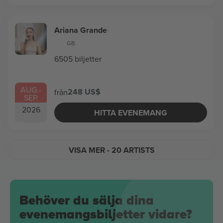
Ariana Grande
GB
6505 biljetter
AUG.
-
248 US$
från
SEP.
2026
HITTA EVENEMANG
VISA MER
- 20 ARTISTS
Behöver du sälja dina
evenemangsbiljetter vidare?