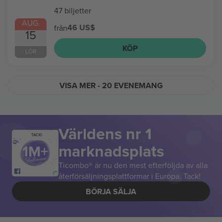
47 biljetter
AUG.
46 US$
från
15
KÖP
LÖR
VISA MER
- 20 EVENEMANG
Världens nr 1
TACK!
marknadsplats
Ticombo® är nu den mest efterföljda av alla
återförsäljningsplattformar i Europa. Tack!
BÖRJA SÄLJA