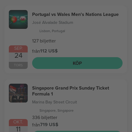
Portugal vs Wales Men's Nations League
José Alvalade Stadium
Lisbon, Portugal
127 biljetter
SEP.
112 US$
från
24
KÖP
TORS
Singapore Grand Prix Sunday Ticket
Formula 1
Marina Bay Street Circuit
Singapore, Singapore
336 biljetter
OKT.
719 US$
från
11