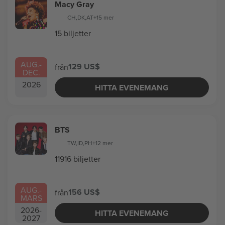
Macy Gray
CH
,
DK
,
AT
+15 mer
15 biljetter
AUG.
-
129 US$
från
DEC.
2026
HITTA EVENEMANG
BTS
TW
,
ID
,
PH
+12 mer
11916 biljetter
AUG.
-
156 US$
från
MARS
2026
-
HITTA EVENEMANG
2027