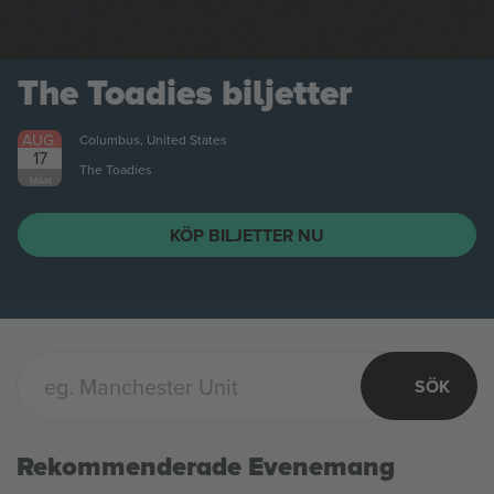
The Toadies
biljetter
AUG.
Columbus, United States
17
The Toadies
MÅN
KÖP BILJETTER NU
SÖK
Rekommenderade Evenemang