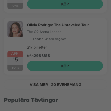
KÖP
ONS
Olivia Rodrigo: The Unraveled Tour
The O2 Arena London
London, United Kingdom
217 biljetter
APR.
298 US$
från
15
KÖP
TORS
VISA MER
- 20 EVENEMANG
Populära Tävlingar