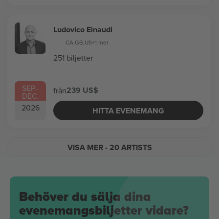
Ludovico Einaudi
CA
,
GB
,
US
+1 mer
251 biljetter
SEP.
-
239 US$
från
DEC.
2026
HITTA EVENEMANG
VISA MER
- 20 ARTISTS
Behöver du sälja dina
evenemangsbiljetter vidare?