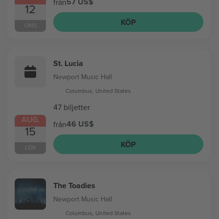
57 US$
från
12
KÖP
ONS
St. Lucia
Newport Music Hall
Columbus, United States
47 biljetter
AUG.
46 US$
från
15
KÖP
LÖR
The Toadies
Newport Music Hall
Columbus, United States