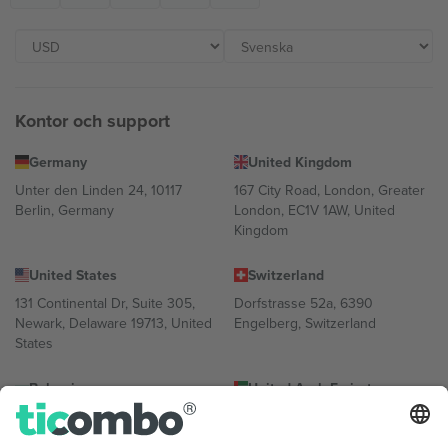
Kontor och support
Germany
United Kingdom
Unter den Linden 24, 10117
167 City Road, London, Greater
Berlin, Germany
London, EC1V 1AW, United
Kingdom
United States
Switzerland
131 Continental Dr, Suite 305,
Dorfstrasse 52a, 6390
Newark, Delaware 19713, United
Engelberg, Switzerland
States
Bulgaria
United Arab Emirates
Regus Sofia City West, bul
UAE Dubai Silicon Oasis, DDP
Totleben 53-55, 1606 Sofia,
Building A1, Office 302, Dubai,