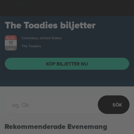
AUG.
Columbus, United States
21
Citizen
FRE
KÖP BILJETTER NU
SÖK
Rekommenderade Evenemang