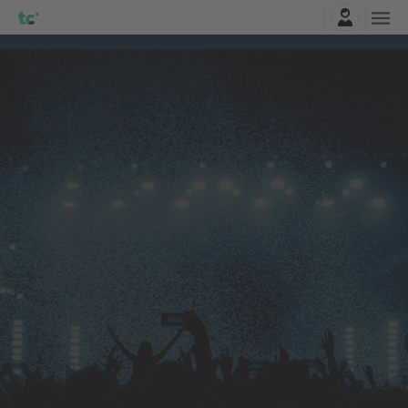
Logga in
Citizen
biljetter