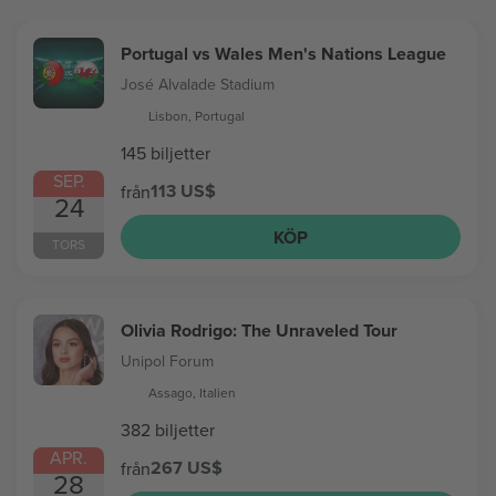
Portugal vs Wales Men's Nations League
José Alvalade Stadium
Lisbon, Portugal
145 biljetter
SEP.
113 US$
från
24
KÖP
TORS
Olivia Rodrigo: The Unraveled Tour
Unipol Forum
Assago, Italien
382 biljetter
APR.
267 US$
från
28