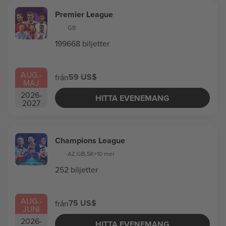
Premier League
GB
199668 biljetter
AUG.
-
59 US$
från
MAJ
2026
-
HITTA EVENEMANG
2027
Champions League
AZ
,
GB
,
SK
+10 mer
252 biljetter
AUG.
-
75 US$
från
JUNI
2026
-
HITTA EVENEMANG