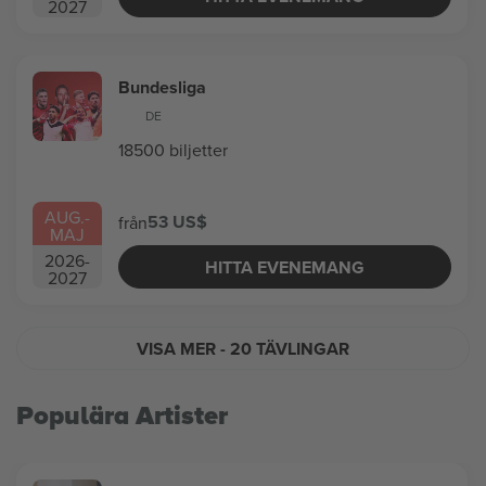
2027
Bundesliga
DE
18500 biljetter
AUG.
-
53 US$
från
MAJ
2026
-
HITTA EVENEMANG
2027
VISA MER
- 20 TÄVLINGAR
Populära Artister