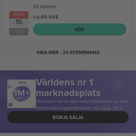
33 biljetter
AUG.
55 US$
från
16
KÖP
SÖN
VISA MER
- 20 EVENEMANG
Världens nr 1
TACK!
marknadsplats
Ticombo® är nu den mest efterföljda av alla
återförsäljningsplattformar i Europa. Tack!
BÖRJA SÄLJA