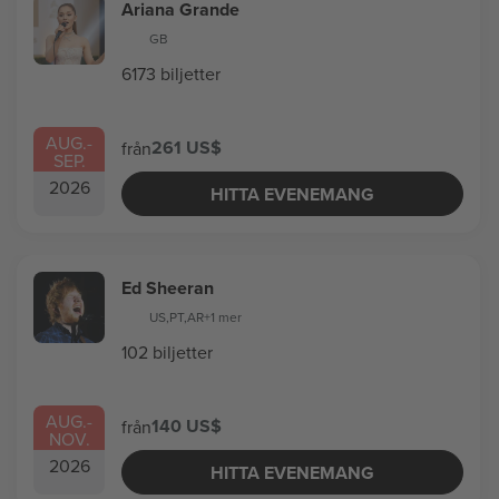
Ariana Grande
GB
6173 biljetter
AUG.
-
261 US$
från
SEP.
2026
HITTA EVENEMANG
Ed Sheeran
US
,
PT
,
AR
+1 mer
102 biljetter
AUG.
-
140 US$
från
NOV.
2026
HITTA EVENEMANG