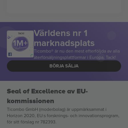
Världens nr 1
TACK!
marknadsplats
Ticombo® är nu den mest efterföljda av alla
återförsäljningsplattformar i Europa. Tack!
BÖRJA SÄLJA
Seal of Excellence av EU-
kommissionen
Ticombo GmbH (moderbolag) är uppmärksammat i
Horizon 2020, EU:s forsknings- och innovationsprogram,
för sitt förslag nr 782393.