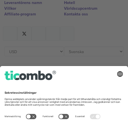
Leverantörens namn
Hotell
Villkor
Världscupcentrum
Affiliate-program
Kontakta oss
Kontor och support
Germany
United Kingdom
Unter den Linden 24, 10117
167 City Road, London, Greater
Berlin, Germany
London, EC1V 1AW, United
Kingdom
United States
Switzerland
131 Continental Dr, Suite 305,
Dorfstrasse 52a, 6390