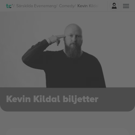
Logga in
Särskilda Evenemang
Comedy
Kevin Kildal biljetter
Kevin Kildal biljetter