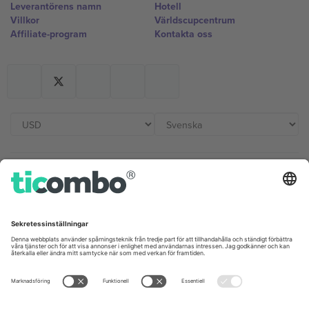
Leverantörens namn
Hotell
Villkor
Världscupcentrum
Affiliate-program
Kontakta oss
Kontor och support
Germany
United Kingdom
Unter den Linden 24, 10117
167 City Road, London, Greater
Berlin, Germany
London, EC1V 1AW, United
Kingdom
United States
Switzerland
131 Continental Dr, Suite 305,
Dorfstrasse 52a, 6390