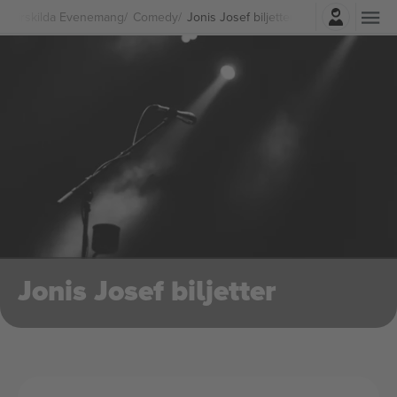
Logga in
Särskilda Evenemang
Comedy
Jonis Josef biljetter
Jonis Josef biljetter