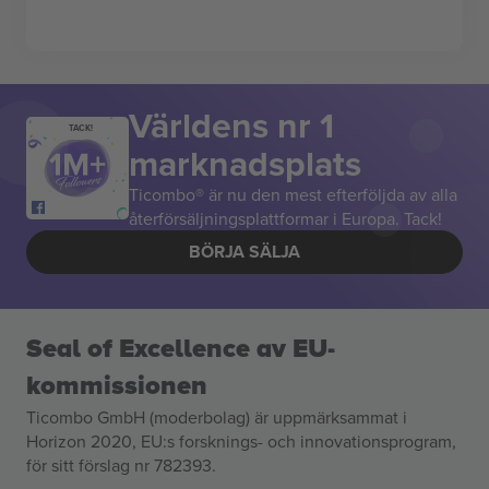
Världens nr 1
TACK!
marknadsplats
Ticombo® är nu den mest efterföljda av alla
återförsäljningsplattformar i Europa. Tack!
BÖRJA SÄLJA
Seal of Excellence av EU-
kommissionen
Ticombo GmbH (moderbolag) är uppmärksammat i
Horizon 2020, EU:s forsknings- och innovationsprogram,
för sitt förslag nr 782393.