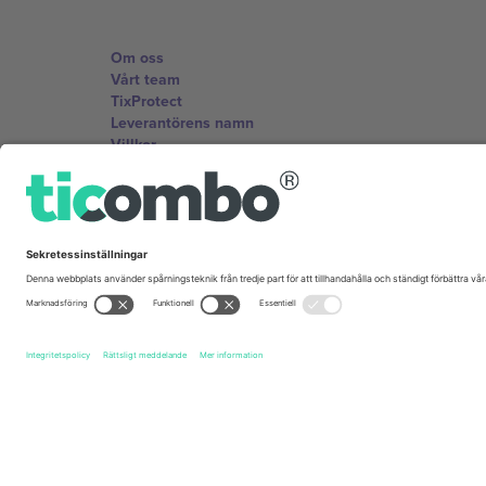
Om oss
Vårt team
TixProtect
Leverantörens namn
Villkor
Affiliate-program
Kontor och support
Germany
Unter den Linden 24, 10117 Berlin, Germany
United States
131 Continental Dr, Suite 305, Newark, Delaware 19713, 