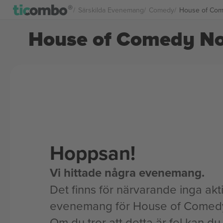
Särskilda Evenemang
Comedy
House of Come
House of Comedy Nor
Hoppsan!
Vi hittade några evenemang.
Det finns för närvarande inga akt
evenemang för House of Comedy
Om du tror att detta är fel kan du l