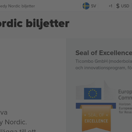
dy Nordic biljetter
SV
+1
USD
dic biljetter
Seal of Excellen
Ticombo GmbH (moderbolag)
och innovationsprogram, för
iva
 Nordic.
ägga till ett