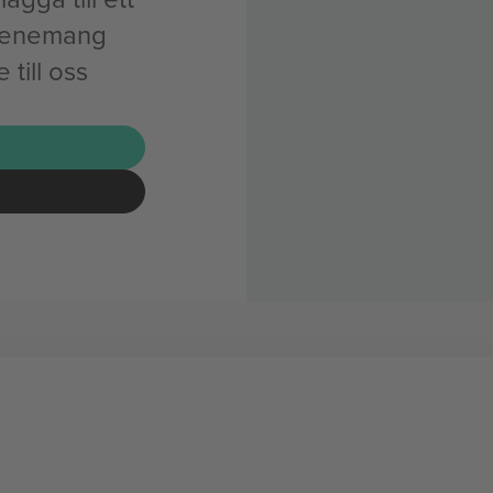
evenemang
till oss
G