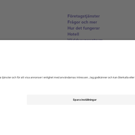
Företagstjänster
Frågor och mer
Hur det fungerar
Hotell
Världscupcentrum
Kontakta oss
United Kingdom
167 City Road, London, Greater L
Switzerland
United States
Dorfstrasse 52a, 6390 Engelberg, 