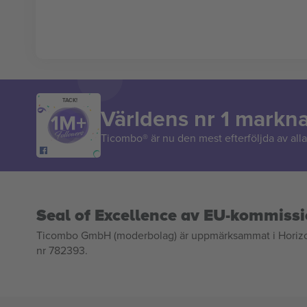
TACK!
Världens nr 1 markn
Ticombo® är nu den mest efterföljda av alla 
Seal of Excellence av EU-kommiss
Ticombo GmbH (moderbolag) är uppmärksammat i Horizon 2
nr 782393.