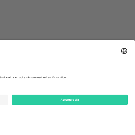
ondon, EC1V 1AW, United Kingdom
Switzerland