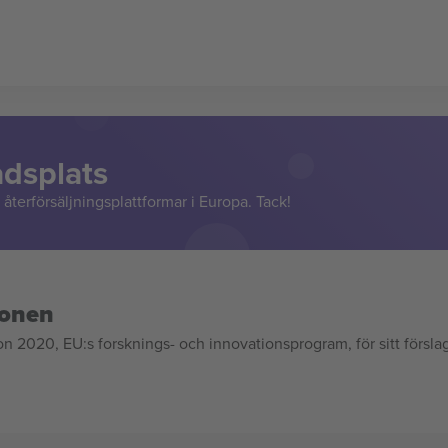
adsplats
återförsäljningsplattformar i Europa. Tack!
ionen
020, EU:s forsknings- och innovationsprogram, för sitt försla