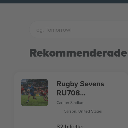
Rekommenderade
Rugby Sevens
RU708
Sommarspelen
Carson Stadium
2028
Carson, United States
82 biljetter