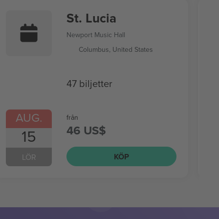
St. Lucia
Newport Music Hall
Columbus, United States
47 biljetter
AUG.
från
46 US$
15
KÖP
LÖR