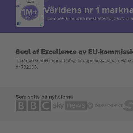
TACK!
Världens nr 1 markn
Ticombo® är nu den mest efterföljda av alla 
Seal of Excellence av EU-kommiss
Ticombo GmbH (moderbolag) är uppmärksammat i Horizon 2
nr 782393.
Som setts på nyheterna