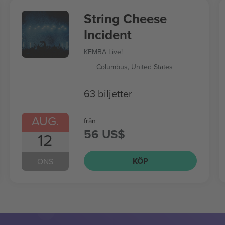
String Cheese
Incident
KEMBA Live!
Columbus, United States
63 biljetter
AUG.
från
56 US$
12
KÖP
ONS