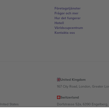
Företagstjänster
Frågor och mer
Hur det fungerar
Hotell
Världscupcentrum
Kontakta oss
United Kingdom
167 City Road, London, Greater L
Switzerland
United States
Dorfstrasse 52a, 6390 Engelberg, 