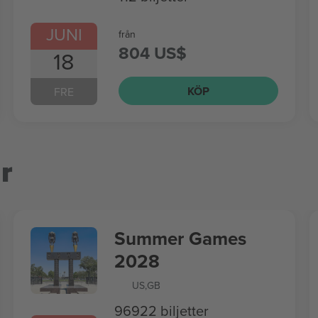
JUNI
från
804 US$
18
KÖP
FRE
r
Summer Games
2028
US
,
GB
96922 biljetter