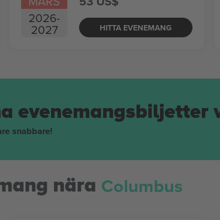
MARS
53 US$
2026
-
2027
HITTA EVENEMANG
na evenemangsbiljetter 
pare snabbare!
Columbus
mang nära