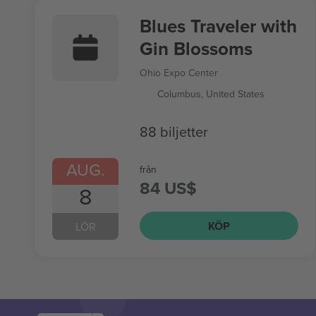
Blues Traveler with
Gin Blossoms
Ohio Expo Center
Columbus, United States
88 biljetter
AUG.
från
84 US$
8
KÖP
LÖR