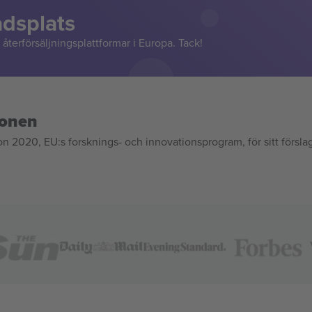
adsplats
återförsäljningsplattformar i Europa. Tack!
ionen
020, EU:s forsknings- och innovationsprogram, för sitt försla