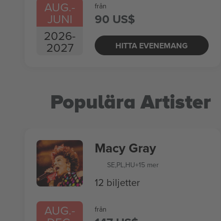
AUG.
-
från
JUNI
90 US$
2026
-
2027
HITTA EVENEMANG
Populära Artister
Macy Gray
SE
,
PL
,
HU
+15 mer
12 biljetter
AUG.
-
från