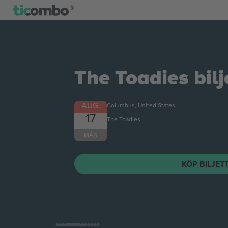
The Toadies
bilj
AUG.
Columbus, United States
17
The Toadies
MÅN
KÖP BILJET