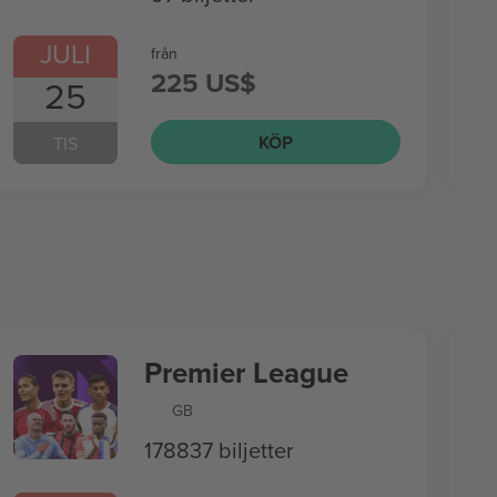
JULI
från
225 US$
25
KÖP
TIS
Premier League
GB
178837 biljetter