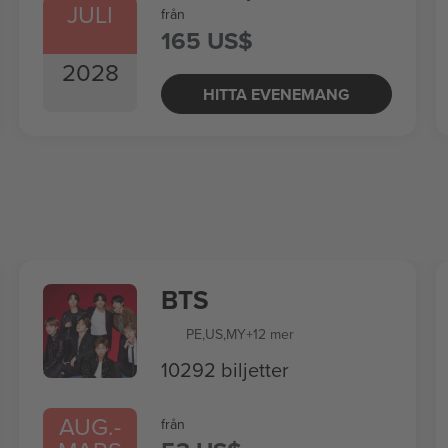
JULI
från
165 US$
2028
HITTA EVENEMANG
BTS
PE
,
US
,
MY
+12 mer
10292 biljetter
AUG.
-
från