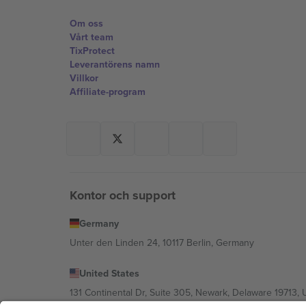
Om oss
Vårt team
TixProtect
Leverantörens namn
Villkor
Affiliate-program
Kontor och support
Germany
Unter den Linden 24, 10117 Berlin, Germany
United States
131 Continental Dr, Suite 305, Newark, Delaware 19713, 