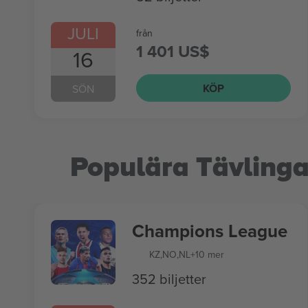
JULI
från
1 401 US$
16
KÖP
SÖN
Populära Tävlinga
Champions League
KZ
,
NO
,
NL
+10 mer
352 biljetter