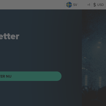
SV
+1
USD
etter
TER NU