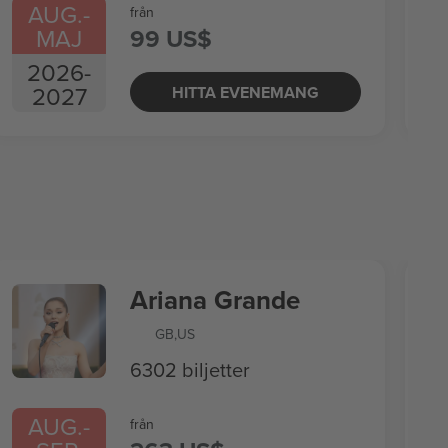
AUG.
-
från
MAJ
99 US$
2026
-
2027
HITTA EVENEMANG
Ariana Grande
GB
,
US
6302 biljetter
AUG.
-
från