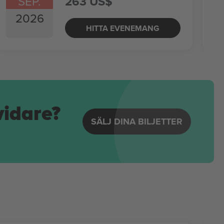
SEP.
263 US$
2026
HITTA EVENEMANG
vidare?
SÄLJ DINA BILJETTER