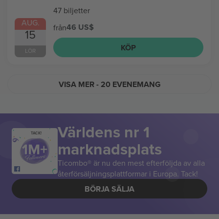
47 biljetter
AUG.
46 US$
från
15
KÖP
LÖR
VISA MER
- 20 EVENEMANG
Världens nr 1
TACK!
marknadsplats
Ticombo® är nu den mest efterföljda av alla
återförsäljningsplattformar i Europa. Tack!
BÖRJA SÄLJA