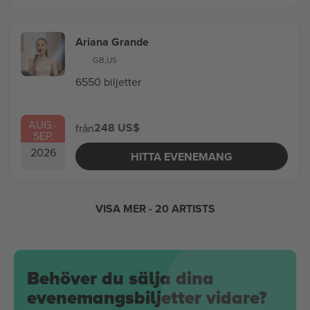
Ariana Grande
GB
,
US
6550 biljetter
AUG.
-
248 US$
från
SEP.
2026
HITTA EVENEMANG
VISA MER
- 20 ARTISTS
Behöver du sälja dina
evenemangsbiljetter vidare?