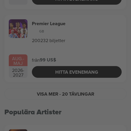
Premier League
GB
200232 biljetter
AUG.
-
99 US$
från
MAJ
2026
-
HITTA EVENEMANG
2027
VISA MER
- 20 TÄVLINGAR
Populära Artister