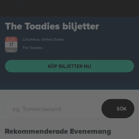
The Toadies
biljetter
AUG.
Columbus, United States
17
The Toadies
MÅN
KÖP BILJETTER NU
SÖK
Rekommenderade Evenemang