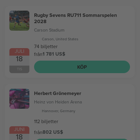
Rugby Sevens RU711 Sommarspelen
2028
Carson Stadium
Carson, United States
74 biljetter
JULI
1 781 US$
från
18
KÖP
TIS
Herbert Grönemeyer
Heinz von Heiden Arena
Hannover, Germany
112 biljetter
JUNI
802 US$
från
18