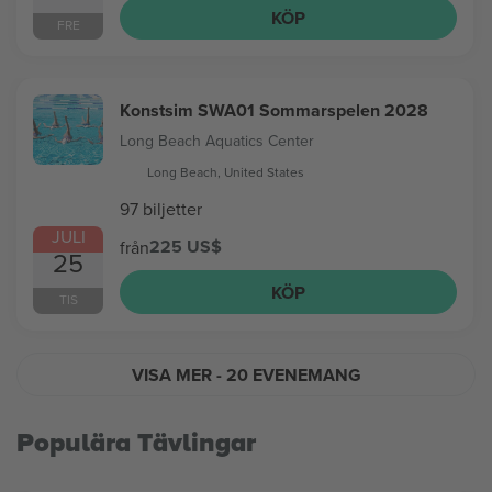
KÖP
FRE
Konstsim SWA01 Sommarspelen 2028
Long Beach Aquatics Center
Long Beach, United States
97 biljetter
JULI
225 US$
från
25
KÖP
TIS
VISA MER
- 20 EVENEMANG
Populära Tävlingar