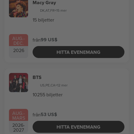
Macy Gray
DK
,
AT
,
FR
+15 mer
15 biljetter
AUG.
-
99 US$
från
DEC.
2026
HITTA EVENEMANG
BTS
US
,
PE
,
CA
+12 mer
10255 biljetter
AUG.
-
53 US$
från
MARS
2026
-
HITTA EVENEMANG
2027