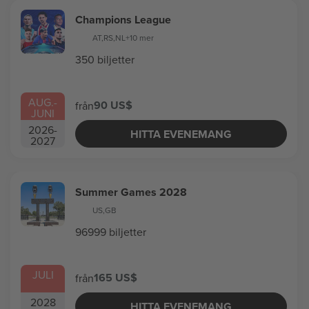
Champions League
AT
,
RS
,
NL
+10 mer
350 biljetter
AUG.
-
90 US$
från
JUNI
2026
-
HITTA EVENEMANG
2027
Summer Games 2028
US
,
GB
96999 biljetter
JULI
165 US$
från
2028
HITTA EVENEMANG