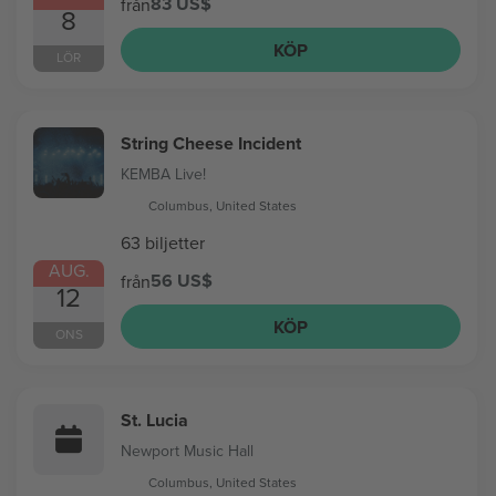
83 US$
från
8
KÖP
LÖR
String Cheese Incident
KEMBA Live!
Columbus, United States
63 biljetter
AUG.
56 US$
från
12
KÖP
ONS
St. Lucia
Newport Music Hall
Columbus, United States