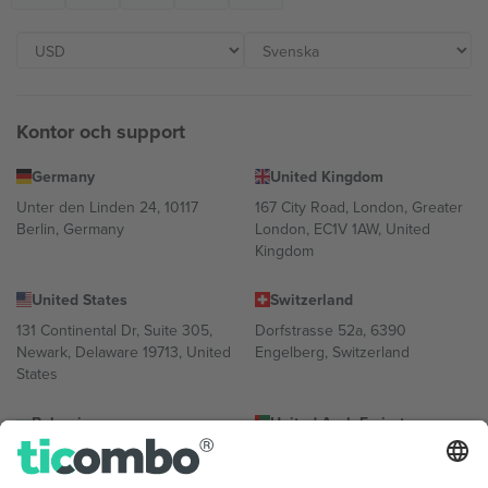
Kontor och support
Germany
United Kingdom
Unter den Linden 24, 10117
167 City Road, London, Greater
Berlin, Germany
London, EC1V 1AW, United
Kingdom
United States
Switzerland
131 Continental Dr, Suite 305,
Dorfstrasse 52a, 6390
Newark, Delaware 19713, United
Engelberg, Switzerland
States
Bulgaria
United Arab Emirates
Regus Sofia City West, bul
UAE Dubai Silicon Oasis, DDP
Totleben 53-55, 1606 Sofia,
Building A1, Office 302, Dubai,