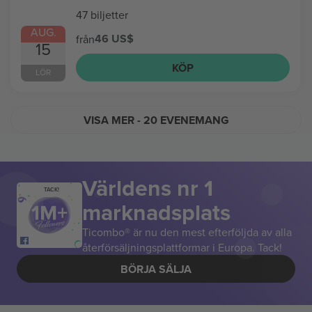
47 biljetter
AUG.
46 US$
från
15
KÖP
LÖR
VISA MER
- 20 EVENEMANG
Världens nr 1
TACK!
marknadsplats
Ticombo® är nu den mest efterföljda av alla
återförsäljningsplattformar i Europa. Tack!
BÖRJA SÄLJA