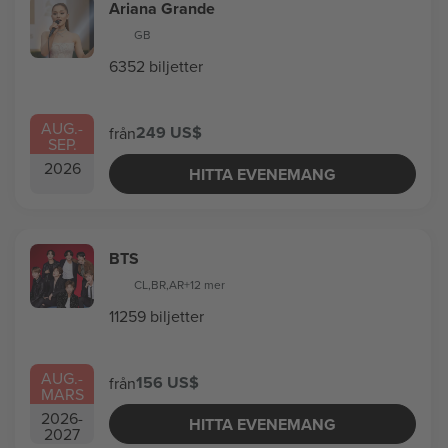
Ariana Grande
GB
6352 biljetter
AUG.
-
249 US$
från
SEP.
2026
HITTA EVENEMANG
BTS
CL
,
BR
,
AR
+12 mer
11259 biljetter
AUG.
-
156 US$
från
MARS
2026
-
HITTA EVENEMANG
2027