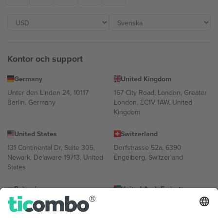
Kontor och support
Germany
United Kingdom
Unter den Linden 24, 10117
167 City Road, London, Greater
Berlin, Germany
London, EC1V 1AW, United
Kingdom
United States
Switzerland
131 Continental Dr, Suite 305,
Dorfstrasse 52a, 6390
Newark, Delaware 19713, United
Engelberg, Switzerland
States
Bulgaria
United Arab Emirates
Regus Sofia City West, bul
UAE Dubai Silicon Oasis, DDP
Totleben 53-55, 1606 Sofia,
Building A1, Office 302, Dubai,