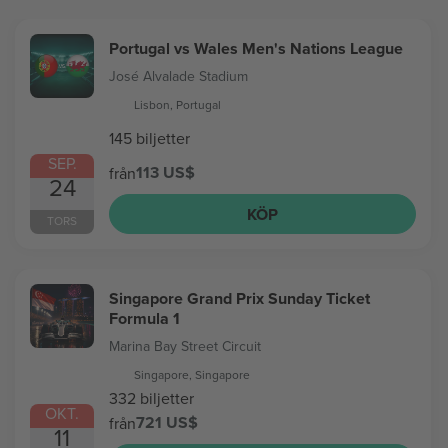
Portugal vs Wales Men's Nations League
José Alvalade Stadium
Lisbon, Portugal
145 biljetter
SEP.
113 US$
från
24
KÖP
TORS
Singapore Grand Prix Sunday Ticket
Formula 1
Marina Bay Street Circuit
Singapore, Singapore
332 biljetter
OKT.
721 US$
från
11