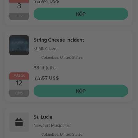
84 US$
från
8
KÖP
LÖR
String Cheese Incident
KEMBA Live!
Columbus, United States
63 biljetter
AUG.
57 US$
från
12
KÖP
ONS
St. Lucia
Newport Music Hall
Columbus, United States