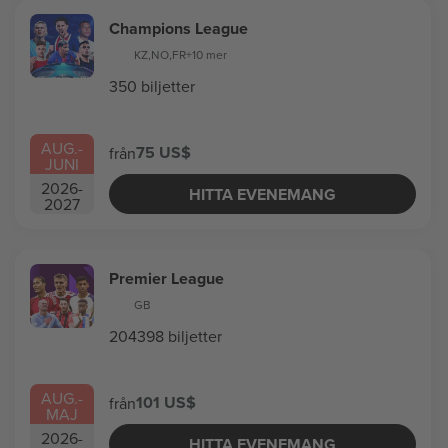
Champions League
KZ
,
NO
,
FR
+10 mer
350 biljetter
AUG.
-
75 US$
från
JUNI
2026
-
HITTA EVENEMANG
2027
Premier League
GB
204398 biljetter
AUG.
-
101 US$
från
MAJ
2026
-
HITTA EVENEMANG