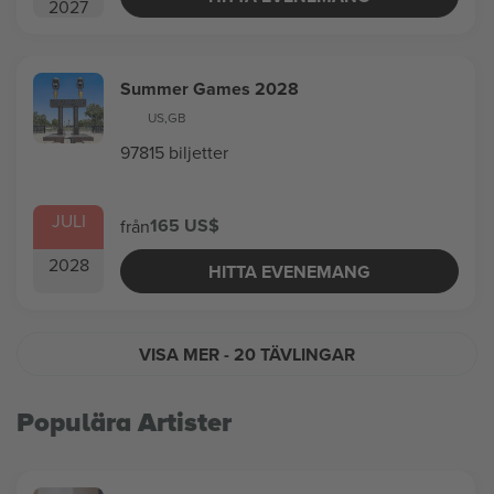
2027
Summer Games 2028
US
,
GB
97815 biljetter
JULI
165 US$
från
2028
HITTA EVENEMANG
VISA MER
- 20 TÄVLINGAR
Populära Artister