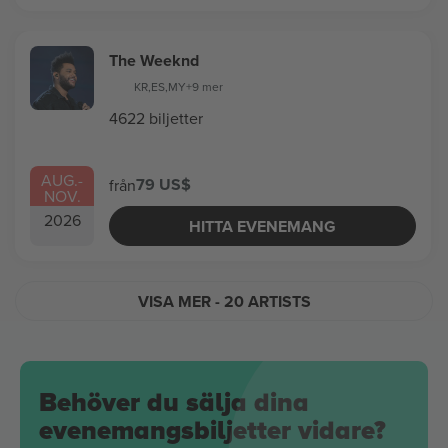
The Weeknd
KR
,
ES
,
MY
+9 mer
4622 biljetter
AUG.
-
79 US$
från
NOV.
2026
HITTA EVENEMANG
VISA MER
- 20 ARTISTS
Behöver du sälja dina
evenemangsbiljetter vidare?