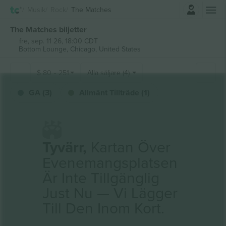
Logga in
Musik
Rock
The Matches
The Matches biljetter
fre, sep. 11 26, 18:00 CDT
Bottom Lounge,
Chicago, United States
$
80
-
251
Alla säljare (4)
GA (3)
Allmänt Tillträde (1)
Tyvärr,
Kartan Över
Evenemangsplatsen
Är Inte Tillgänglig
Just Nu — Vi Lägger
Till Den Inom Kort.