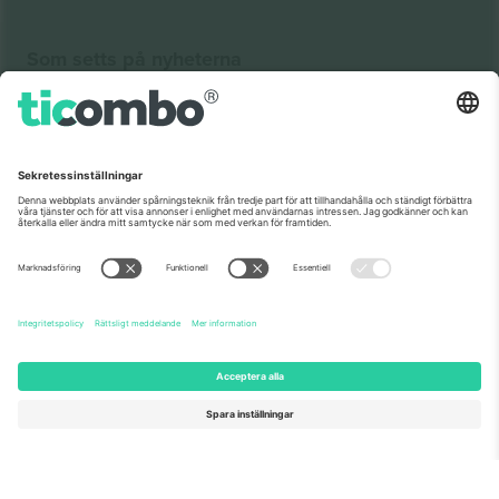
Som setts på nyheterna
Om oss
Företagstjänster
Vårt team
Frågor och mer
TixProtect
Hur det fungerar
Leverantörens namn
Hotell
Villkor
Världscupcentrum
Affiliate-program
Kontakta oss