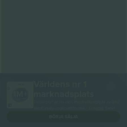
Världens nr 1
TACK!
marknadsplats
Ticombo® är nu den mest efterföljda av alla
återförsäljningsplattformar i Europa. Tack!
BÖRJA SÄLJA