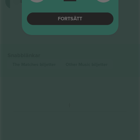
E-biljett
FORTSÄTT
Slut på resultat
Snabblänkar
The Matches
biljetter
Other Music
biljetter