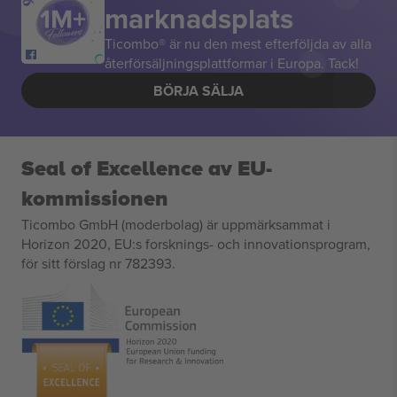
marknadsplats
Ticombo® är nu den mest efterföljda av alla
återförsäljningsplattformar i Europa. Tack!
BÖRJA SÄLJA
Seal of Excellence av EU-
kommissionen
Ticombo GmbH (moderbolag) är uppmärksammat i
Horizon 2020, EU:s forsknings- och innovationsprogram,
för sitt förslag nr 782393.