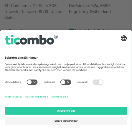
131 Continental Dr, Suite 305,
Dorfstrasse 52a, 6390
Newark, Delaware 19713, United
Engelberg, Switzerland
States
Bulgaria
United Arab Emirates
Regus Sofia City West, bul
UAE Dubai Silicon Oasis, DDP
Totleben 53-55, 1606 Sofia,
Building A1, Office 302, Dubai,
Bulgaria
United Arab Emirates
Mexico
Av Chapultepec 360, Roma
Norte, Cuauhtémoc, 06700
Ciudad de México, CDMX,
Mexico
Plattformsleverantörens juridiska enhet kan variera beroende på
plats, evenemang och/eller domän. För detaljer, se specifik
evenemangssida, avtryck och villkor.,
Leverantörens namn
och
Villkor.
© 2026 Ticombo. Alla rättigheter förbehållna.