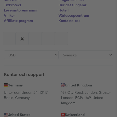
TixProtect
Hur det fungerar
Leverantörens namn
Hotell
Villkor
Världscupcentrum
Affiliate-program
Kontakta oss
Kontor och support
Germany
United Kingdom
Unter den Linden 24, 10117
167 City Road, London, Greater
Berlin, Germany
London, EC1V 1AW, United
Kingdom
United States
Switzerland