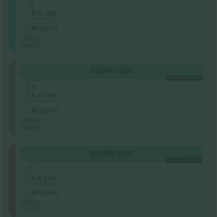
18
5.0 (20)
Företagssäljare
M-biljett
Bästa
värde
116
KÖP
95 US$
Rad
VARJE KATEGORI
24
5.0 (20)
Företagssäljare
M-biljett
Bästa
värde
124
KÖP
95 US$
Rad
VARJE KATEGORI
17
5.0 (20)
Företagssäljare
M-biljett
Bästa
värde