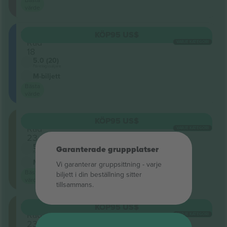
värde
117
KÖP
95 US$
Rad
VARJE KATEGORI
18
5.0 (20)
Företagssäljare
M-biljett
Bästa
värde
116
KÖP
95 US$
Rad
VARJE KATEGORI
23
5.0 (20)
Garanterade gruppplatser
Företagssäljare
M-biljett
Vi garanterar gruppsittning ‑ varje
Bästa
biljett i din beställning sitter
värde
tillsammans.
116
KÖP
95 US$
Rad
VARJE KATEGORI
23