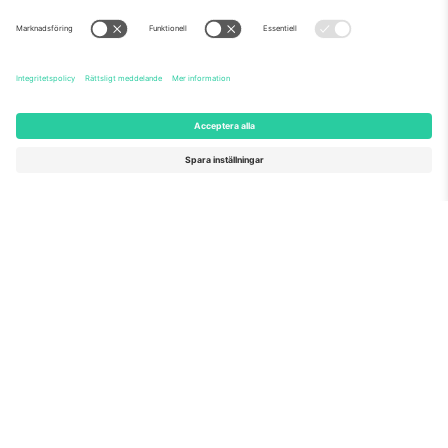
Världens nr 1
TACK!
marknadsplats
Ticombo® är nu den mest efterföljda av alla
återförsäljningsplattformar i Europa. Tack!
BÖRJA SÄLJA
Seal of Excellence av EU-
kommissionen
Ticombo GmbH (moderbolag) är uppmärksammat i
Horizon 2020, EU:s forsknings- och innovationsprogram,
för sitt förslag nr 782393.