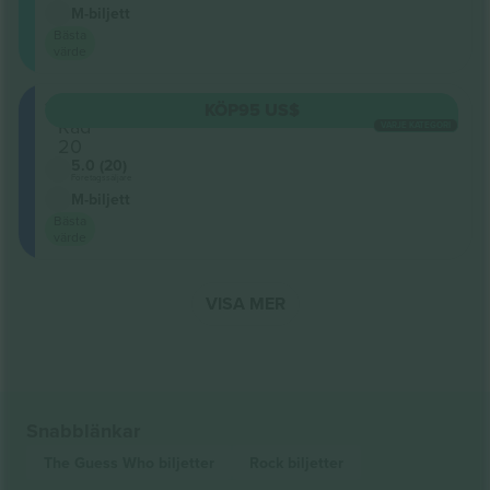
M-biljett
Bästa
värde
117
KÖP
95 US$
Rad
VARJE KATEGORI
20
5.0 (20)
Företagssäljare
M-biljett
Bästa
värde
VISA MER
Snabblänkar
The Guess Who
biljetter
Rock
biljetter