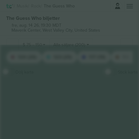
Logga in
Musik
Rock
The Guess Who
The Guess Who biljetter
fre, aug. 14 26, 19:30 MDT
Maverik Center,
West Valley City, United States
$
75
-
150
Alla säljare (200)
124 (26)
123 (25)
117 (19)
116 (18
Dölj karta
Stick karta