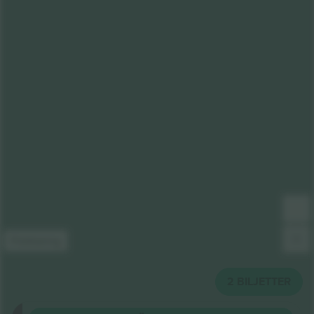
Förklaring
2
BILJETTER