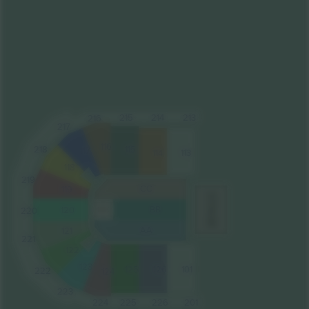
215
213
214
216
217
116
218
115
117
114
113
118
219
CC
119
STAGE
BB
120
220
MIX
AA
121
221
122
123
126
101
125
222
124
223
224
225
226
201