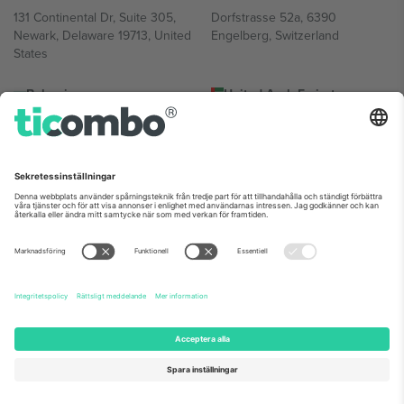
131 Continental Dr, Suite 305,
Dorfstrasse 52a, 6390
Newark, Delaware 19713, United
Engelberg, Switzerland
States
Bulgaria
United Arab Emirates
Regus Sofia City West, bul
UAE Dubai Silicon Oasis, DDP
Totleben 53-55, 1606 Sofia,
Building A1, Office 302, Dubai,
Bulgaria
United Arab Emirates
Mexico
Av Chapultepec 360, Roma
Norte, Cuauhtémoc, 06700
Ciudad de México, CDMX,
Mexico
Plattformsleverantörens juridiska enhet kan variera beroende på
plats, evenemang och/eller domän. För detaljer, se specifik
evenemangssida, avtryck och villkor.,
Leverantörens namn
och
Villkor.
© 2026 Ticombo. Alla rättigheter förbehållna.