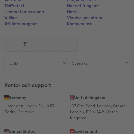
TixProtect
Hur det fungerar
Leverantörens namn
Hotell
Villkor
Världscupcentrum
Affiliate-program
Kontakta oss
Kontor och support
Germany
United Kingdom
Unter den Linden 24, 10117
167 City Road, London, Greater
Berlin, Germany
London, EC1V 1AW, United
Kingdom
United States
Switzerland