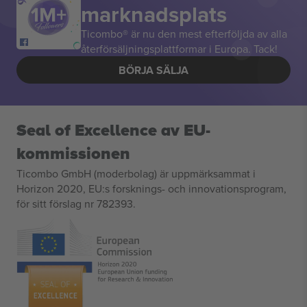
marknadsplats
Ticombo® är nu den mest efterföljda av alla
återförsäljningsplattformar i Europa. Tack!
BÖRJA SÄLJA
Seal of Excellence av EU-
kommissionen
Ticombo GmbH (moderbolag) är uppmärksammat i
Horizon 2020, EU:s forsknings- och innovationsprogram,
för sitt förslag nr 782393.