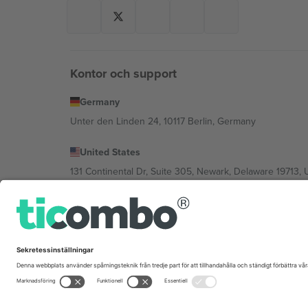
Kontor och support
Germany
Unter den Linden 24, 10117 Berlin, Germany
United States
131 Continental Dr, Suite 305, Newark, Delaware 19713, 
Bulgaria
Regus Sofia City West, bul Totleben 53-55, 1606 Sofia, B
Mexico
Av Chapultepec 360, Roma Norte, Cuauhtémoc, 06700
Plattformsleverantörens juridiska enhet kan variera ber