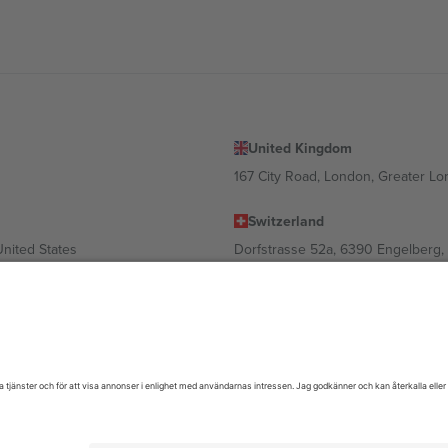
United Kingdom
167 City Road, London, Greater L
Switzerland
United States
Dorfstrasse 52a, 6390 Engelberg, 
United Arab Emirates
ulgaria
UAE Dubai Silicon Oasis, DDP Buil
 Ciudad de México, CDMX, Mexico
oende på plats, evenemang och/eller domän. För detaljer, se specifik eve