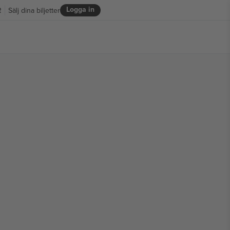
Logga in
R
Sälj dina biljetter