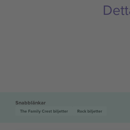
Dett
Snabblänkar
The Family Crest
biljetter
Rock
biljetter