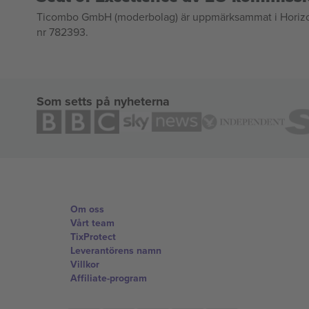
Ticombo GmbH (moderbolag) är uppmärksammat i Horizon 2
nr 782393.
Som setts på nyheterna
Om oss
Vårt team
TixProtect
Leverantörens namn
Villkor
Affiliate-program