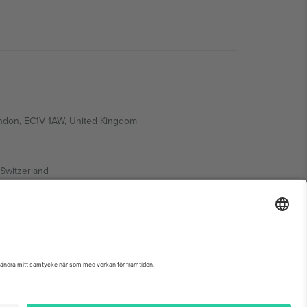
ondon, EC1V 1AW, United Kingdom
Switzerland
ding A1, Office 302, Dubai, United Arab Emirates
nemangssida, avtryck och villkor.,
Leverantörens namn