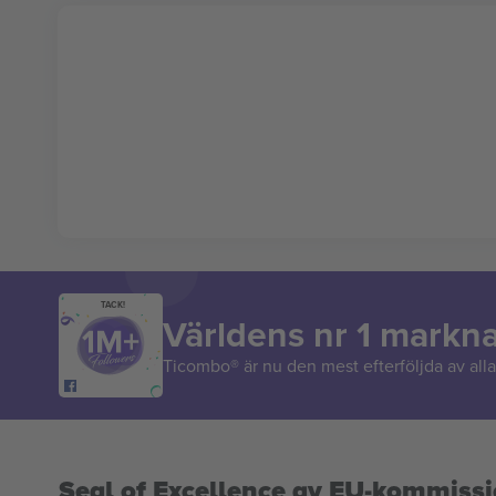
TACK!
Världens nr 1 markn
Ticombo® är nu den mest efterföljda av alla 
Seal of Excellence av EU-kommiss