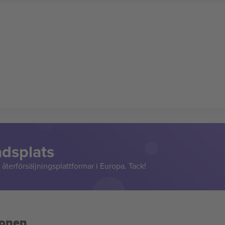
adsplats
återförsäljningsplattformar i Europa. Tack!
ionen