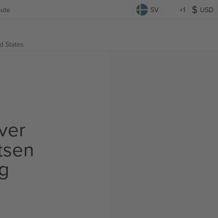
bute
SV
+1
USD
ed States
ver
tsen
ig