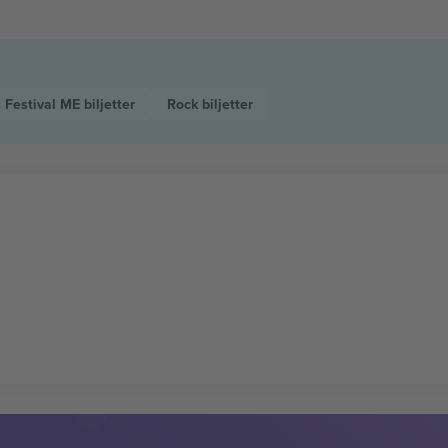
s Festival ME
biljetter
Rock
biljetter