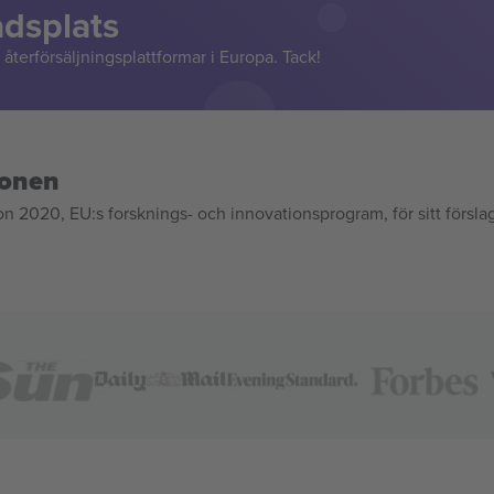
adsplats
återförsäljningsplattformar i Europa. Tack!
ionen
020, EU:s forsknings- och innovationsprogram, för sitt försla