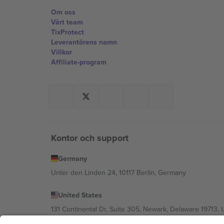
Om oss
Vårt team
TixProtect
Leverantörens namn
Villkor
Affiliate-program
Kontor och support
Germany
Unter den Linden 24, 10117 Berlin, Germany
United States
131 Continental Dr, Suite 305, Newark, Delaware 19713, 