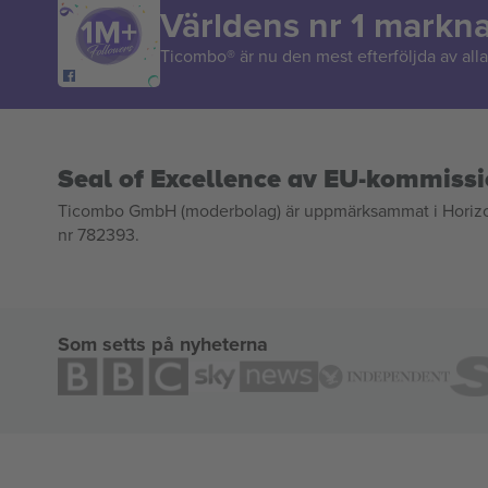
Världens nr 1 markn
Ticombo® är nu den mest efterföljda av alla 
Seal of Excellence av EU-kommiss
Ticombo GmbH (moderbolag) är uppmärksammat i Horizon 2
nr 782393.
Som setts på nyheterna