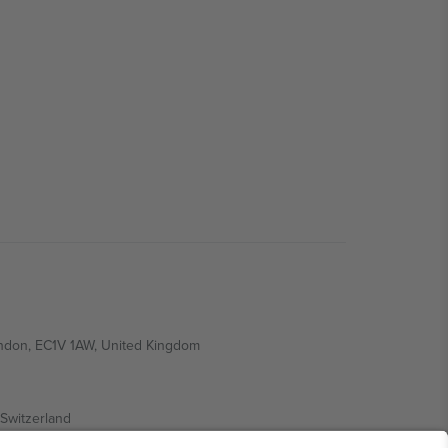
ondon, EC1V 1AW, United Kingdom
Switzerland