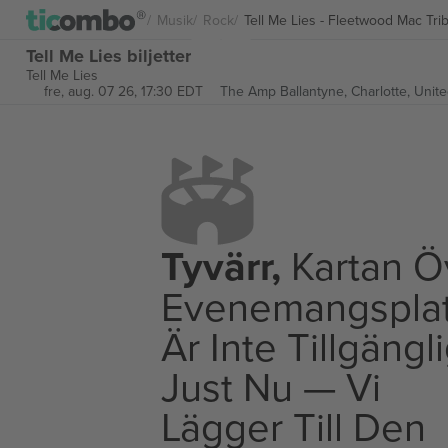
Musik
Rock
Tell Me Lies - Fleetwood Mac Tri
Tell Me Lies biljetter
Tell Me Lies
fre, aug. 07 26, 17:30 EDT
The Amp Ballantyne,
Charlotte, Unit
Tyvärr,
Kartan Ö
Evenemangspla
Är Inte Tillgängl
Just Nu — Vi
Lägger Till Den