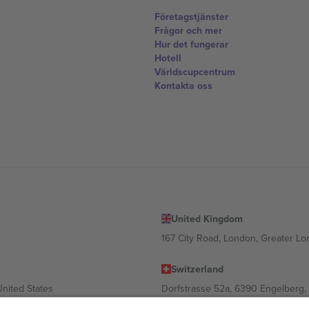
Företagstjänster
Frågor och mer
Hur det fungerar
Hotell
Världscupcentrum
Kontakta oss
United Kingdom
167 City Road, London, Greater L
Switzerland
United States
Dorfstrasse 52a, 6390 Engelberg, 