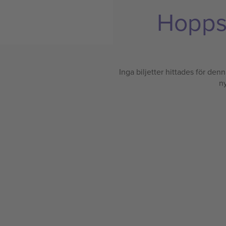
Hoppsa
Inga biljetter hittades för denna
ny