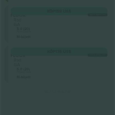
Sektion
KÖP
159 US$
FLOOR
VARJE KATEGORI
Rad
GA
5.0 (20)
Företagssäljare
M-biljett
Sektion
KÖP
175 US$
FLOOR
VARJE KATEGORI
Rad
GA
5.0 (20)
Företagssäljare
M-biljett
Slut på resultat