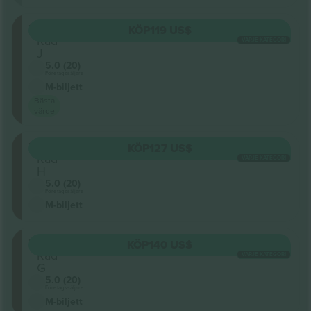
201
KÖP
119 US$
Rad
VARJE KATEGORI
J
5.0 (20)
Företagssäljare
M-biljett
Bästa
värde
201
KÖP
127 US$
Rad
VARJE KATEGORI
H
5.0 (20)
Företagssäljare
M-biljett
201
KÖP
140 US$
Rad
VARJE KATEGORI
G
5.0 (20)
Företagssäljare
M-biljett