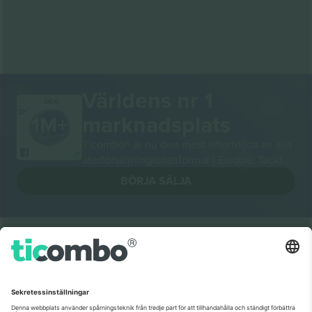
Världens nr 1
TACK!
marknadsplats
Ticombo® är nu den mest efterföljda av alla
återförsäljningsplattformar i Europa. Tack!
BÖRJA SÄLJA
Seal of Excellence av EU-
kommissionen
Ticombo GmbH (moderbolag) är uppmärksammat i
Horizon 2020, EU:s forsknings- och innovationsprogram,