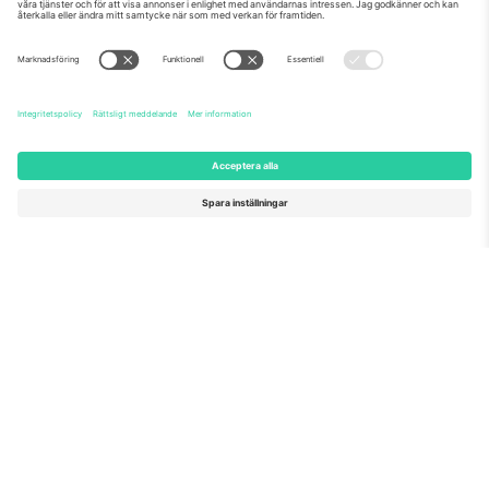
för sitt förslag nr 782393.
Som setts på nyheterna