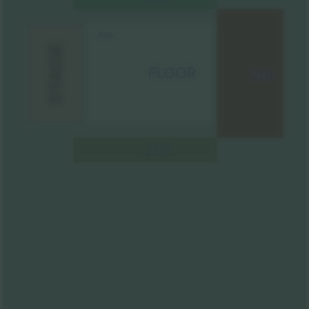
ADA
STAGE
FLOOR
201
202