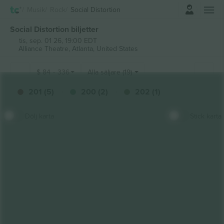
Logga in
Musik
Rock
Social Distortion
Social Distortion biljetter
tis, sep. 01 26, 19:00 EDT
Alliance Theatre,
Atlanta, United States
$
84
-
336
Alla säljare (19)
201 (5)
200 (2)
202 (1)
Dölj karta
Stick karta