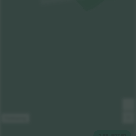
Förklaring
2
BILJETTER