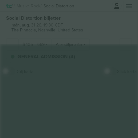
Logga in
Musik
Rock
Social Distortion
Social Distortion biljetter
mån, aug. 31 26, 19:30 CDT
The Pinnacle,
Nashville, United States
$
105
-
669
Alla säljare (5)
GENERAL ADMISSION (4)
Dölj karta
Stick karta