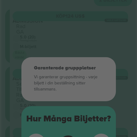
GENERAL
KÖP
124 US$
ADMISSION
VARJE KATEGORI
Rad
GA
5.0 (20)
Företagssäljare
M-biljett
Bästa
värde
Garanterade gruppplatser
GENERAL
KÖP
202 US$
Vi garanterar gruppsittning ‑ varje
ADMISSION
VARJE KATEGORI
biljett i din beställning sitter
Sektion
TIER 1
tillsammans.
Rad
GA
5.0 (20)
Företagssäljare
M-biljett
Hur Många Biljetter?
GENERAL
KÖP
650 US$
VARJE KATEGORI