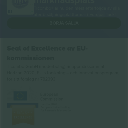
Ticombo® är nu den mest efterföljda av alla
återförsäljningsplattformar i Europa. Tack!
BÖRJA SÄLJA
Seal of Excellence av EU-
kommissionen
Ticombo GmbH (moderbolag) är uppmärksammat i
Horizon 2020, EU:s forsknings- och innovationsprogram,
för sitt förslag nr 782393.