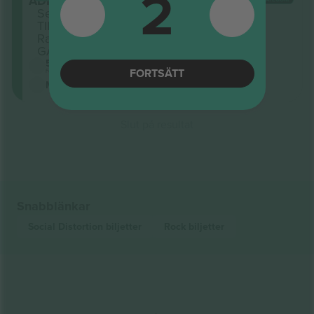
2
ADMISSION
Sektion
TIER 1
Rad
GA
5.0 (20)
FORTSÄTT
Företagssäljare
M-biljett
Slut på resultat
Snabblänkar
Social Distortion
biljetter
Rock
biljetter