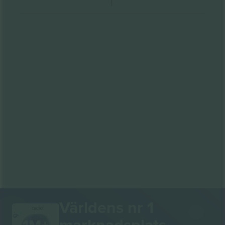
Världens nr 1
TACK!
marknadsplats