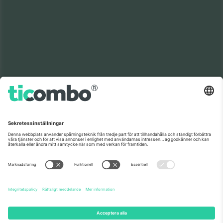
Som setts på nyheterna
Om oss
Företagstjänster
Vårt team
Frågor och mer
TixProtect
Hur det fungerar