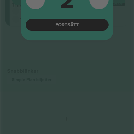
KÖP
772 US$
Tillträde
VARJE KATEGORI
Företagssäljare
M-biljett
FORTSÄTT
Slut på resultat
Snabblänkar
Simple Plan
biljetter