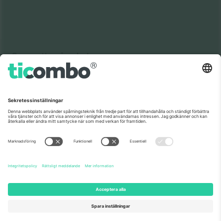
Som setts på nyheterna
Om oss
Företagstjänster
Vårt team
Frågor och mer
TixProtect
Hur det fungerar
Leverantörens namn
Hotell
Villkor
Världscupcentrum