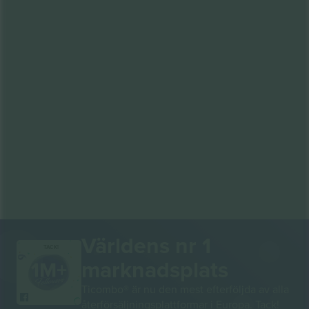
Världens nr 1
TACK!
marknadsplats
Ticombo® är nu den mest efterföljda av alla
återförsäljningsplattformar i Europa. Tack!