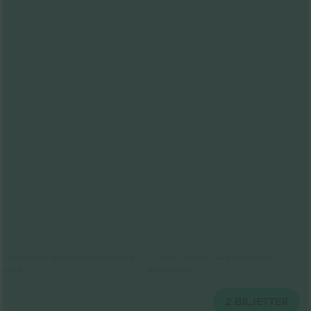
Denna karta är endast för illustrativt
© 2026 Ticombo. Alla rättigheter
syfte
förbehållna
2
BILJETTER