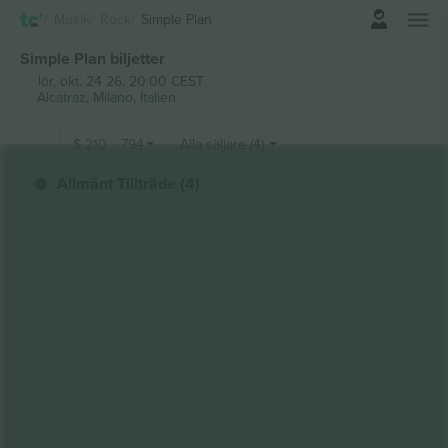
Logga in
Musik
Rock
Simple Plan
Simple Plan biljetter
lör, okt. 24 26, 20:00 CEST
Alcatraz,
Milano, Italien
$
210
-
794
Alla säljare (4)
Allmänt Tillträde (4)