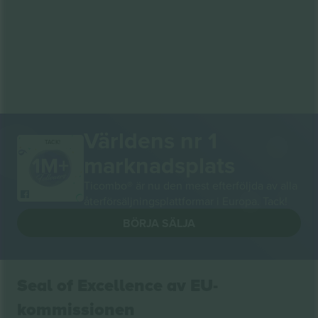
Världens nr 1
TACK!
marknadsplats
Ticombo® är nu den mest efterföljda av alla
återförsäljningsplattformar i Europa. Tack!
BÖRJA SÄLJA
Seal of Excellence av EU-
kommissionen