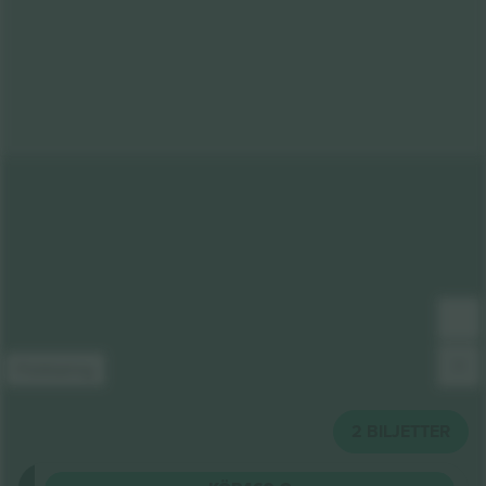
Förklaring
2
BILJETTER