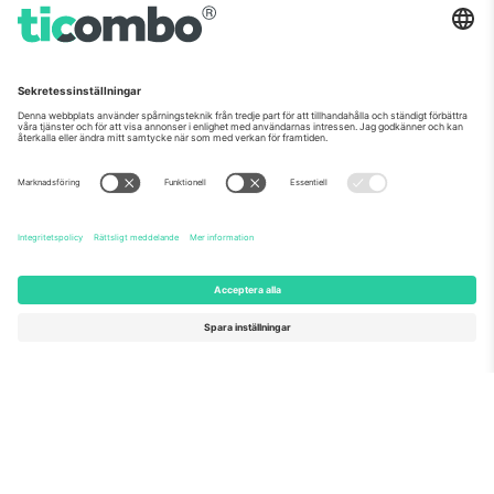
Om oss
Företagstjänster
Vårt team
Frågor och mer
TixProtect
Hur det fungerar
Leverantörens namn
Hotell
Villkor
Världscupcentrum
Affiliate-program
Kontakta oss