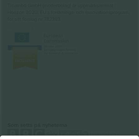
Ticombo GmbH (moderbolag) är uppmärksammat i
Horizon 2020, EU:s forsknings- och innovationsprogram,
för sitt förslag nr 782393.
Som setts på nyheterna