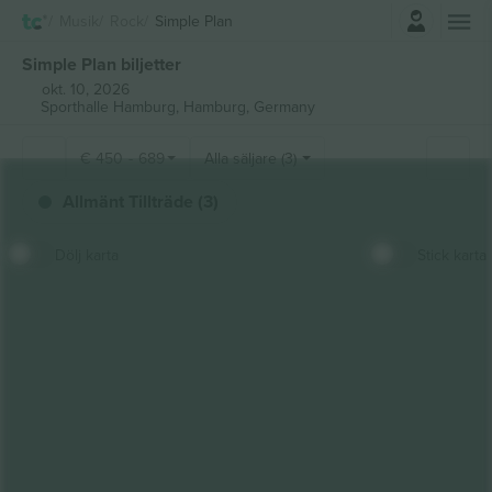
Logga in
Musik
Rock
Simple Plan
Simple Plan biljetter
okt. 10, 2026
Sporthalle Hamburg,
Hamburg, Germany
€
450
-
689
Alla säljare (3)
Allmänt Tillträde (3)
Dölj karta
Stick karta