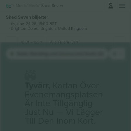
Logga in
Musik
Rock
Shed Seven
Shed Seven biljetter
tis, nov. 24 26, 19:00 BST
Brighton Dome,
Brighton, United Kingdom
€
81
-
153
Alla säljare (3)
Stalls Standing and Unreserved Seats (2)
Circl
Tyvärr,
Kartan Över
Evenemangsplatsen
Är Inte Tillgänglig
Just Nu — Vi Lägger
Till Den Inom Kort.