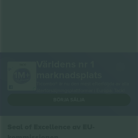
Världens nr 1
TACK!
marknadsplats
Ticombo® är nu den mest efterföljda av alla
återförsäljningsplattformar i Europa. Tack!
BÖRJA SÄLJA
Seal of Excellence av EU-
kommissionen