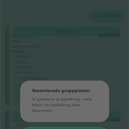
2
BILJETTER
Stalls
KÖP
100 €
Standing
VARJE KATEGORI
and
Unreserved
Seats
Sektion
Stalls
general
admission
Företagssäljare
E-biljett
<3h
Garanterade gruppplatser
Lägsta
kategori
Vi garanterar gruppsittning ‑ varje
pris på
biljett i din beställning sitter
tillsammans.
Circle
KÖP
117 €
Seating
VARJE KATEGORI
Säten: