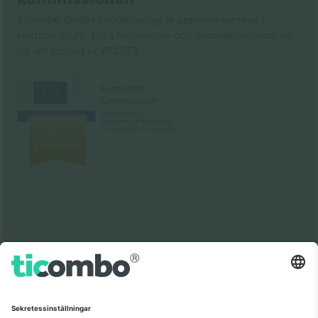
Ticombo GmbH (moderbolag) är uppmärksammat i
Horizon 2020, EU:s forsknings- och innovationsprogram,
för sitt förslag nr 782393.
Som setts på nyheterna