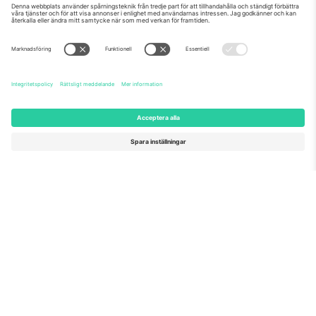
Om oss
Företagstjänster
Vårt team
Frågor och mer
TixProtect
Hur det fungerar
Leverantörens namn
Hotell
Villkor
Världscupcentrum
Affiliate-program
Kontakta oss