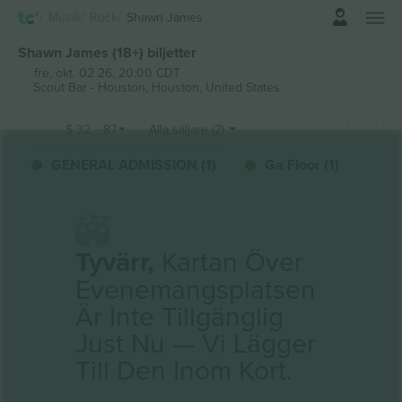
Logga in
Musik
Rock
Shawn James
Shawn James (18+) biljetter
fre, okt. 02 26, 20:00 CDT
Scout Bar - Houston,
Houston, United States
$
32
-
87
Alla säljare (2)
GENERAL ADMISSION (1)
Ga Floor (1)
Tyvärr,
Kartan Över
Evenemangsplatsen
Är Inte Tillgänglig
Just Nu — Vi Lägger
Till Den Inom Kort.