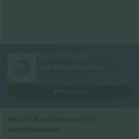
Världens nr 1
TACK!
marknadsplats
Ticombo® är nu den mest efterföljda av alla
återförsäljningsplattformar i Europa. Tack!
BÖRJA SÄLJA
Seal of Excellence av EU-
kommissionen
Ticombo GmbH (moderbolag) är uppmärksammat i