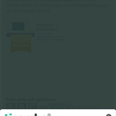
Horizon 2020, EU:s forsknings- och innovationsprogram,
för sitt förslag nr 782393.
Som setts på nyheterna