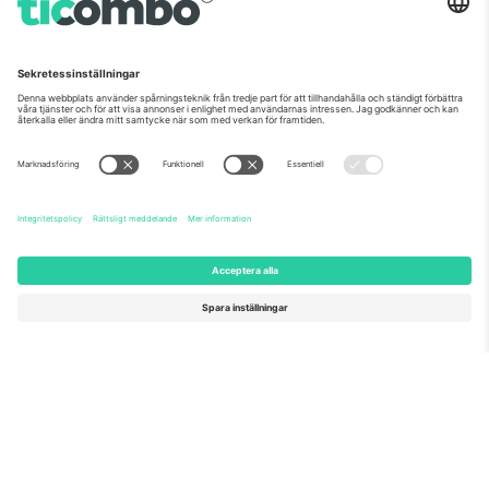
Om oss
Företagstjänster
Vårt team
Frågor och mer
TixProtect
Hur det fungerar
Leverantörens namn
Hotell
Villkor
Världscupcentrum
Affiliate-program
Kontakta oss