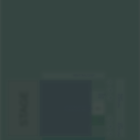
RIGHT BALCONY
F
E
STAGE
RIGHT
PLATFORM
RIGHT
BOX
D
GENERAL ADMISSION
MIX
C
LEFT
BOX
PLATFORM
LEFT
B
A