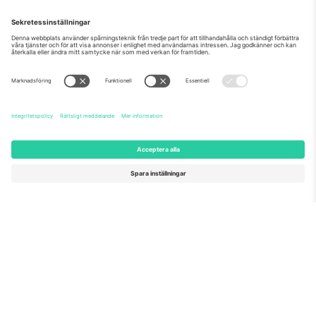
Som setts på nyheterna
Om oss
Företagstjänster
Vårt team
Frågor och mer
TixProtect
Hur det fungerar
Leverantörens namn
Hotell
Villkor
Världscupcentrum
Affiliate-program
Kontakta oss