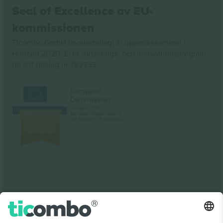
Seal of Excellence av EU-
kommissionen
Ticombo GmbH (moderbolag) är uppmärksammat i
Horizon 2020, EU:s forsknings- och innovationsprogram,
för sitt förslag nr 782393.