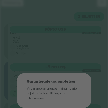
Förklaring
2
BILJETTER
Sektion
KÖP
57 US$
GA
VARJE KATEGORI
Rad
GA
5.0 (20)
Företagssäljare
M-biljett
GA1
KÖP
81 US$
Rad
VARJE KATEGORI
GA2
5.0 (20)
Garanterade gruppplatser
Företagssäljare
M-biljett
Vi garanterar gruppsittning ‑ varje
Bästa
biljett i din beställning sitter
värde
tillsammans.
Sektion