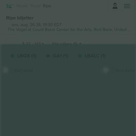
Logga in
Musik
Rock
Ripe
Ripe biljetter
ons, aug. 26 26, 19:30 EDT
The Vogel at Count Basie Center for the Arts,
Red Bank, United States
$
37
-
145
Alla säljare (5)
LBOX (1)
GA1 (1)
LBALC (1)
Dölj karta
Stick karta