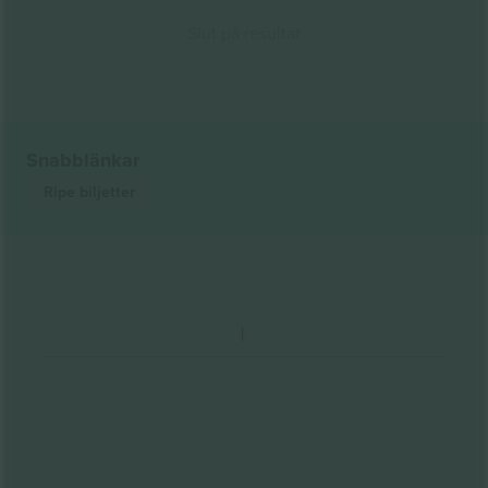
Slut på resultat
Snabblänkar
Ripe
biljetter