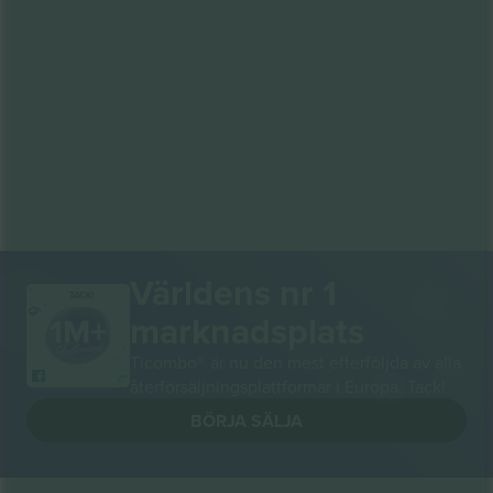
Världens nr 1
TACK!
marknadsplats
Ticombo® är nu den mest efterföljda av alla
återförsäljningsplattformar i Europa. Tack!
BÖRJA SÄLJA