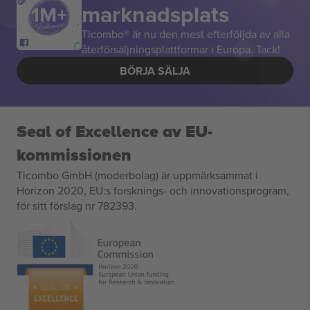
marknadsplats
Ticombo® är nu den mest efterföljda av alla
återförsäljningsplattformar i Europa. Tack!
BÖRJA SÄLJA
Seal of Excellence av EU-
kommissionen
Ticombo GmbH (moderbolag) är uppmärksammat i
Horizon 2020, EU:s forsknings- och innovationsprogram,
för sitt förslag nr 782393.