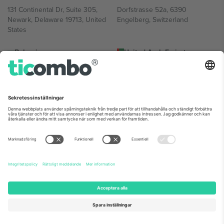
131 Continental Dr, Suite 305,
Dorfstrasse 52a, 6390
Newark, Delaware 19713, United
Engelberg, Switzerland
States
Bulgaria
United Arab Emirates
Regus Sofia City West, bul
UAE Dubai Silicon Oasis, DDP
Totleben 53-55, 1606 Sofia,
Building A1, Office 302, Dubai,
Bulgaria
United Arab Emirates
Mexico
Av Chapultepec 360, Roma
Norte, Cuauhtémoc, 06700
Ciudad de México, CDMX,
Mexico
Plattformsleverantörens juridiska enhet kan variera beroende på
plats, evenemang och/eller domän. För detaljer, se specifik
evenemangssida, avtryck och villkor.,
Leverantörens namn
och
Villkor.
© 2026 Ticombo. Alla rättigheter förbehållna.