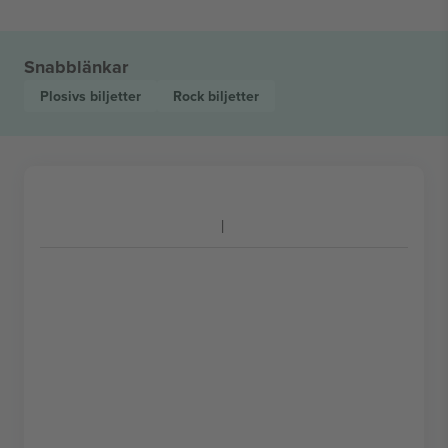
Snabblänkar
Plosivs
biljetter
Rock
biljetter