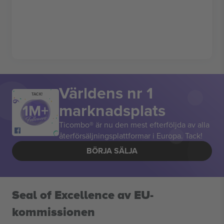
Världens nr 1
TACK!
marknadsplats
Ticombo® är nu den mest efterföljda av alla
återförsäljningsplattformar i Europa. Tack!
BÖRJA SÄLJA
Seal of Excellence av EU-
kommissionen