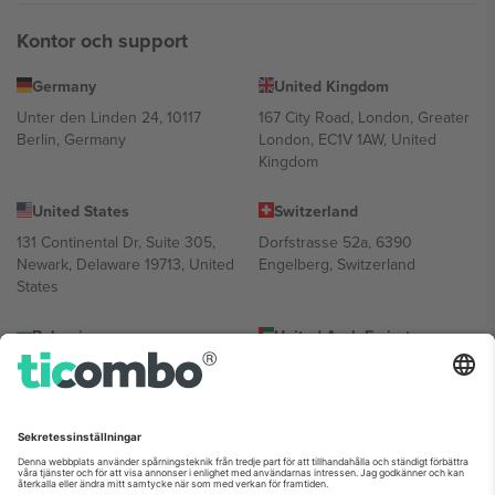
Kontor och support
Germany
United Kingdom
Unter den Linden 24, 10117
167 City Road, London, Greater
Berlin, Germany
London, EC1V 1AW, United
Kingdom
United States
Switzerland
131 Continental Dr, Suite 305,
Dorfstrasse 52a, 6390
Newark, Delaware 19713, United
Engelberg, Switzerland
States
Bulgaria
United Arab Emirates
Regus Sofia City West, bul
UAE Dubai Silicon Oasis, DDP
Totleben 53-55, 1606 Sofia,
Building A1, Office 302, Dubai,
Bulgaria
United Arab Emirates
Mexico
Av Chapultepec 360, Roma