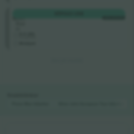
Sektion
KÖP
223 US$
SEC1
VARJE KATEGORI
Rad
H
5.0 (20)
Företagssäljare
M-biljett
Slut på resultat
Snabblänkar
Piano Man
biljetter
Elton John European Tour
biljetter