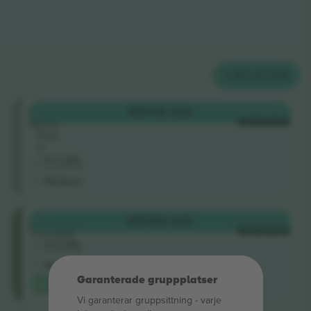
2
BILJETTER
Sektion
KÖP
115 US$
SEC2
VARJE KATEGORI
Rad
S
5.0 (20)
Företagssäljare
M-biljett
Allmänt
KÖP
183 US$
Tillträde
VARJE KATEGORI
5.0 (20)
Företagssäljare
M-biljett
Garanterade gruppplatser
Bästa
värde
Vi garanterar gruppsittning ‑ varje