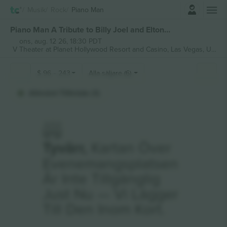
Logga in
Musik
Rock
Piano Man
Piano Man A Tribute to Billy Joel and Elton John biljetter
ons, aug. 12 26, 18:30 PDT
V Theater at Planet Hollywood Resort and Casino,
Las Vegas, United States
$
96
-
243
Alla säljare (6)
Allmänt Tillträde (1)
Tyvärr,
Kartan Över
Evenemangsplatsen
Är Inte Tillgänglig
Just Nu — Vi Lägger
Till Den Inom Kort.