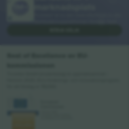
marknadsplats
Ticombo® är nu den mest efterföljda av alla
återförsäljningsplattformar i Europa. Tack!
BÖRJA SÄLJA
Seal of Excellence av EU-
kommissionen
Ticombo GmbH (moderbolag) är uppmärksammat i
Horizon 2020, EU:s forsknings- och innovationsprogram,
för sitt förslag nr 782393.