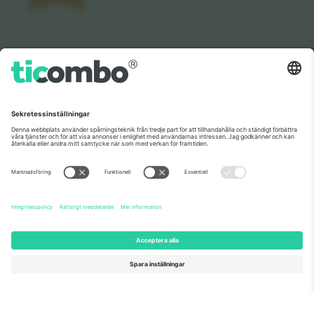
Som setts på nyheterna
Om oss
Företagstjänster