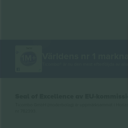
TACK!
Världens nr 1 markn
Ticombo® är nu den mest efterföljda av alla 
Seal of Excellence av EU-kommiss
Ticombo GmbH (moderbolag) är uppmärksammat i Horizon 2
nr 782393.