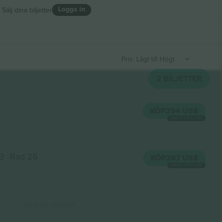
Logga in
Sälj dina biljetter
Pris: Lågt till Högt
2
BILJETTER
KÖP
294 US$
VARJE KATEGORI
B
Rad 26
KÖP
387 US$
VARJE KATEGORI
Slut på resultat