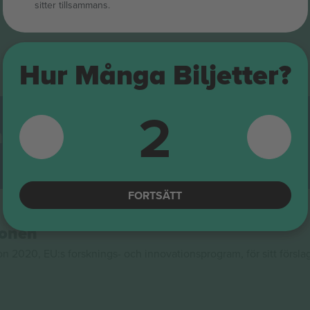
sitter tillsammans.
Hur Många Biljetter?
2
adsplats
återförsäljningsplattformar i Europa. Tack!
FORTSÄTT
ionen
020, EU:s forsknings- och innovationsprogram, för sitt försla