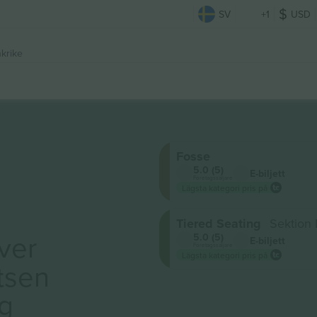
SV
+1
USD
nkrike
Fosse
5.0 (5)
E-biljett
Företagssäljare
Lägsta kategori pris på
Tiered Seating
Sektion 
ver
5.0 (5)
E-biljett
Företagssäljare
Lägsta kategori pris på
tsen
ig