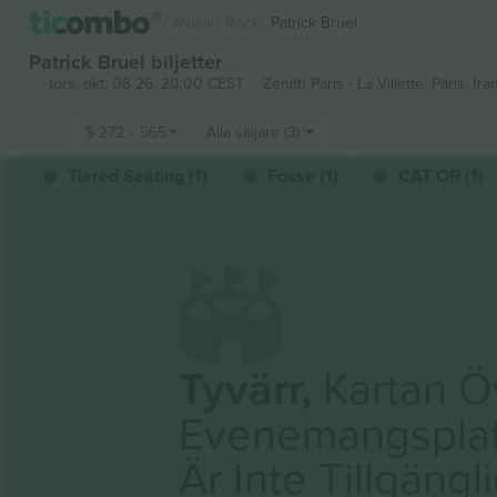
Musik
Rock
Patrick Bruel
Patrick Bruel biljetter
tors, okt. 08 26, 20:00 CEST
Zenith Paris - La Villette,
Paris, fra
$
272
-
565
Alla säljare (3)
Tiered Seating (1)
Fosse (1)
CAT OR (1)
Tyvärr,
Kartan Ö
Evenemangspla
Är Inte Tillgängl