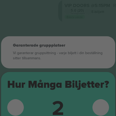
VIP DOORS @5:15PM
R
5.0 (20)
E-biljett
Företagssäljare
Bästa värde
Garanterade gruppplatser
Vi garanterar gruppsittning ‑ varje biljett i din beställning
sitter tillsammans.
Hur Många Biljetter?
2