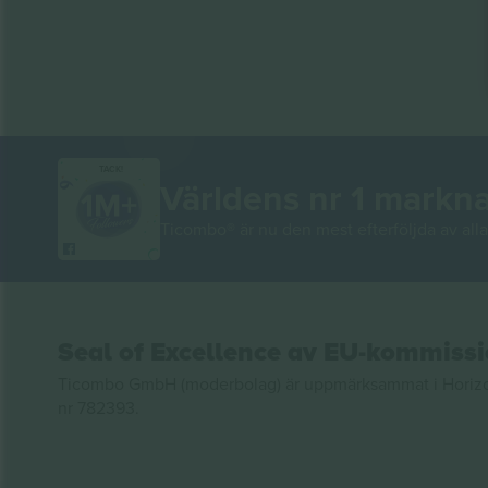
TACK!
Världens nr 1 markn
Ticombo® är nu den mest efterföljda av alla 
Seal of Excellence av EU-kommiss
Ticombo GmbH (moderbolag) är uppmärksammat i Horizon 2
nr 782393.