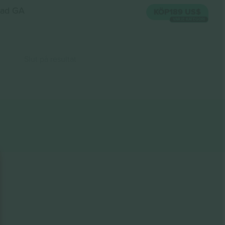
ad GA
KÖP
189 US$
VARJE KATEGORI
Slut på resultat