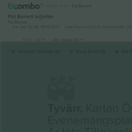
Musik
Rock
Pat Barrett
Pat Barrett biljetter
Pat Barrett
fre, okt. 02 26, 19:00 EDT
Lake Forest Church,
Huntersville, Un
$
33
-
207
Alla säljare (10)
Allmänt Tillträde (4)
Early Entry (3)
GA F
Tyvärr,
Kartan Ö
Evenemangspla
Är Inte Tillgängl