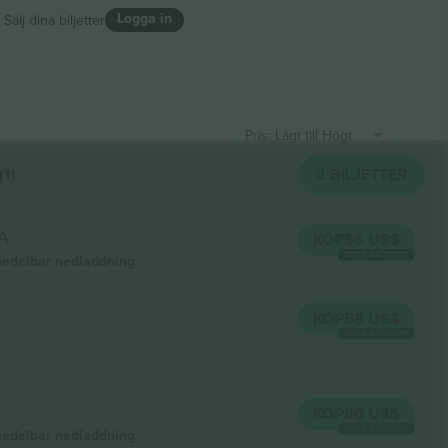
Logga in
Sälj dina biljetter
Pris: Lågt till Högt
1)
2
BILJETTER
A
KÖP
56 US$
VARJE KATEGORI
edelbar nedladdning
KÖP
58 US$
VARJE KATEGORI
KÖP
80 US$
VARJE KATEGORI
edelbar nedladdning