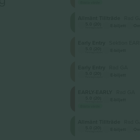
Bästa värde
Allmänt Tillträde
Rad G
5.0 (20)
E-biljett
Om
Företagssäljare
Early Entry
Sektion EA
5.0 (20)
E-biljett
Företagssäljare
Early Entry
Rad GA
5.0 (20)
E-biljett
Företagssäljare
EARLY-EARLY
Rad GA
5.0 (20)
E-biljett
Företagssäljare
Bästa värde
Allmänt Tillträde
Rad G
5.0 (20)
E-biljett
Om
Företagssäljare