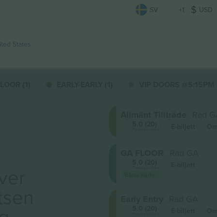
SV
+1
USD
ited States
LOOR (1)
EARLY-EARLY (1)
VIP DOORS @5:15PM (
Allmänt Tillträde
Rad G
5.0 (20)
E-biljett
Om
Företagssäljare
GA FLOOR
Rad GA
5.0 (20)
E-biljett
ver
Företagssäljare
Bästa värde
tsen
Early Entry
Rad GA
ig
5.0 (20)
E-biljett
Om
Företagssäljare