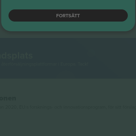
FORTSÄTT
adsplats
återförsäljningsplattformar i Europa. Tack!
ionen
020, EU:s forsknings- och innovationsprogram, för sitt försla