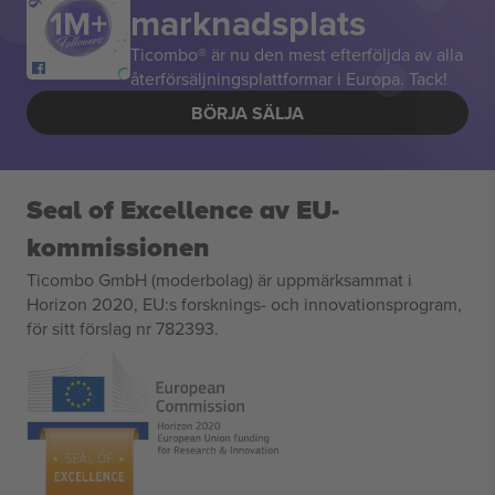
marknadsplats
Ticombo® är nu den mest efterföljda av alla
återförsäljningsplattformar i Europa. Tack!
BÖRJA SÄLJA
Seal of Excellence av EU-
kommissionen
Ticombo GmbH (moderbolag) är uppmärksammat i
Horizon 2020, EU:s forsknings- och innovationsprogram,
för sitt förslag nr 782393.