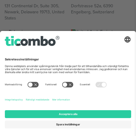
131 Continental Dr, Suite 305,
Dorfstrasse 52a, 6390
Newark, Delaware 19713, United
Engelberg, Switzerland
States
Bulgaria
United Arab Emirates
Regus Sofia City West, bul
UAE Dubai Silicon Oasis, DDP
Totleben 53-55, 1606 Sofia,
Building A1, Office 302, Dubai,
Bulgaria
United Arab Emirates
Mexico
Av Chapultepec 360, Roma
Norte, Cuauhtémoc, 06700
Ciudad de México, CDMX,
Mexico
Plattformsleverantörens juridiska enhet kan variera beroende på
plats, evenemang och/eller domän. För detaljer, se specifik
evenemangssida, avtryck och villkor.,
Leverantörens namn
och
Villkor.
© 2026 Ticombo. Alla rättigheter förbehållna.