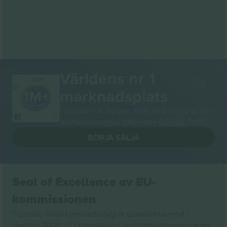
Världens nr 1
TACK!
marknadsplats
Ticombo® är nu den mest efterföljda av alla
återförsäljningsplattformar i Europa. Tack!
BÖRJA SÄLJA
Seal of Excellence av EU-
kommissionen
Ticombo GmbH (moderbolag) är uppmärksammat i
Horizon 2020, EU:s forsknings- och innovationsprogram,