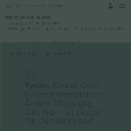
Logga in
Musik
Rock
Micky Dolenz
Micky Dolenz biljetter
tors, sep. 24 26, 19:00 EDT
Niswonger Performing Arts Center - TN,
Greeneville, United States
€
62
-
432
Alla säljare (2)
Balc C (1)
Orch R (1)
Tyvärr,
Kartan Över
Evenemangsplatsen
Är Inte Tillgänglig
Just Nu — Vi Lägger
Till Den Inom Kort.