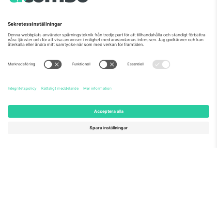
Om oss
Företagstjänster
Vårt team
Frågor och mer
TixProtect
Hur det fungerar
Leverantörens namn
Hotell
Villkor
Världscupcentrum
Affiliate-program
Kontakta oss