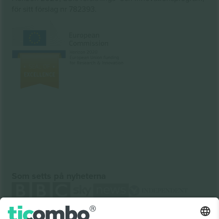
för sitt förslag nr 782393.
Som setts på nyheterna