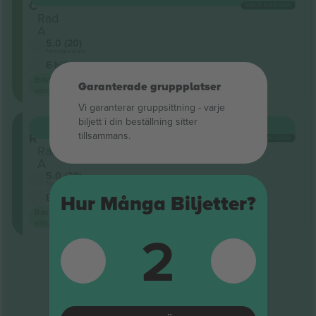
C
VARJE KATEGORI
Rad
A
5.0 (20)
Företagssäljare
E-biljett
Bästa
Garanterade gruppplatser
värde
Vi garanterar gruppsittning ‑ varje
biljett i din beställning sitter
Orch
KÖP
415 €
tillsammans.
R
VARJE KATEGORI
Rad
A
5.0 (20)
Företagssäljare
E-biljett
Hur Många Biljetter?
Bästa
värde
2
Slut på resultat