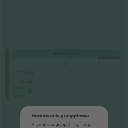
Level
KÖP
214 US$
2
VARJE KATEGORI
Sektion
4
1
5.0 (20)
Företagssäljare
M-biljett
Lägsta
kategori
pris på
Slut på resultat
Garanterade gruppplatser
Vi garanterar gruppsittning ‑ varje