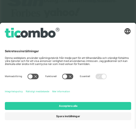
Om oss
Företagstjänster
Vårt team
Frågor och mer
TixProtect
Hur det fungerar
Leverantörens namn
Hotell
Villkor
Världscupcentrum
Affiliate-program
Kontakta oss