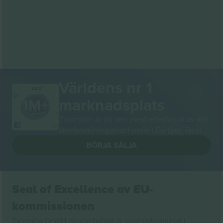
Världens nr 1
TACK!
marknadsplats
Ticombo® är nu den mest efterföljda av alla
återförsäljningsplattformar i Europa. Tack!
BÖRJA SÄLJA
Seal of Excellence av EU-
kommissionen
Ticombo GmbH (moderbolag) är uppmärksammat i