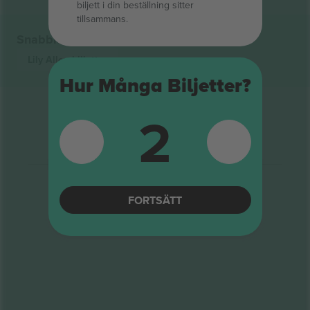
biljett i din beställning sitter
tillsammans.
Snabblänkar
Lily Allen
biljetter
Hur Många Biljetter?
2
FORTSÄTT