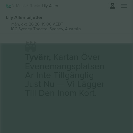
Logga in
Musik
Rock
Lily Allen
Lily Allen biljetter
mån, okt. 26 26, 19:00 AEDT
ICC Sydney Theatre,
Sydney, Australia
Tyvärr,
Kartan Över
Evenemangsplatsen
Är Inte Tillgänglig
Just Nu — Vi Lägger
Till Den Inom Kort.