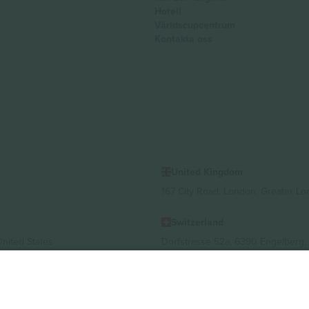
Hotell
Världscupcentrum
Kontakta oss
United Kingdom
167 City Road, London, Greater L
Switzerland
United States
Dorfstrasse 52a, 6390 Engelberg, 
United Arab Emirates
ulgaria
UAE Dubai Silicon Oasis, DDP Buil