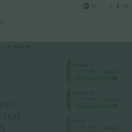
SV
+1
USD
ain
Pista (3)
Planta 2
4.5 (22)
E-biljett
Företagssäljare
Lägsta kategori pris på
Planta 0
ver
4.5 (22)
E-biljett
Företagssäljare
Lägsta kategori pris på
tsen
Pista
ig
4.5 (22)
E-biljett
Företagssäljare