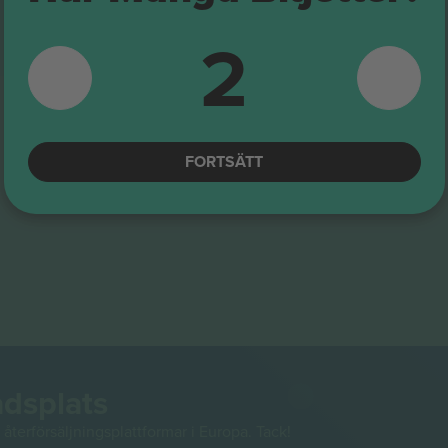
2
FORTSÄTT
adsplats
återförsäljningsplattformar i Europa. Tack!