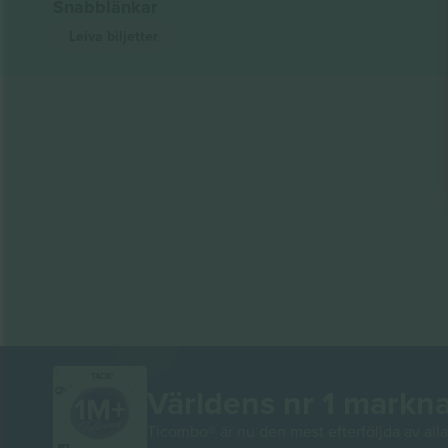
Snabblänkar
Leiva
biljetter
TACK!
Världens nr 1 markn
Ticombo® är nu den mest efterföljda av alla 