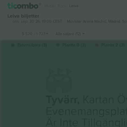
Musik
Rock
Leiva
Leiva biljetter
ons, sep. 30 26, 19:00 CEST
Movistar Arena Madrid,
Madrid, Sp
$
520
-
1 723
Alla säljare (12)
Extensibles (3)
Planta 0 (3)
Planta 2 (3)
Tyvärr,
Kartan Ö
Evenemangspla
Är Inte Tillgängl