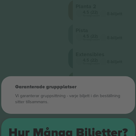
Planta 2
4.5 (22)
E-biljett
Företagssäljare
Pista
4.5 (22)
E-biljett
Företagssäljare
Extensibles
4.5 (22)
E-biljett
Företagssäljare
Planta 0
4.5 (22)
E-biljett
Garanterade gruppplatser
Företagssäljare
Vi garanterar gruppsittning ‑ varje biljett i din beställning
sitter tillsammans.
Hur Många Biljetter?