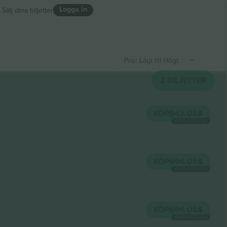
Logga in
Sälj dina biljetter
Pris: Lågt till Högt
2
BILJETTER
KÖP
542 US$
VARJE KATEGORI
KÖP
696 US$
VARJE KATEGORI
KÖP
696 US$
VARJE KATEGORI