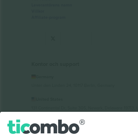
Leverantörens namn
Villkor
Affiliate-program
Kontor och support
Germany
Unter den Linden 24, 10117 Berlin, Germany
United States
131 Continental Dr, Suite 305, Newark, Delaware 19713, 
Bulgaria
Regus Sofia City West, bul Totleben 53-55, 1606 Sofia, B