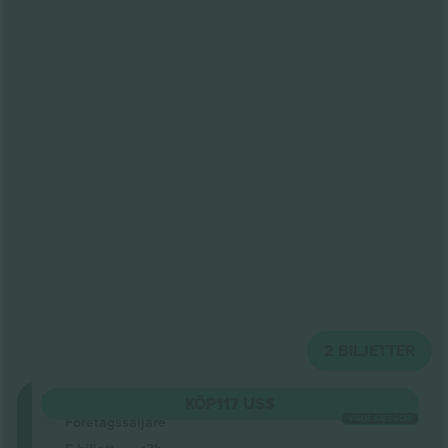
2
BILJETTER
Floor
KÖP
117 US$
VARJE KATEGORI
Företagssäljare