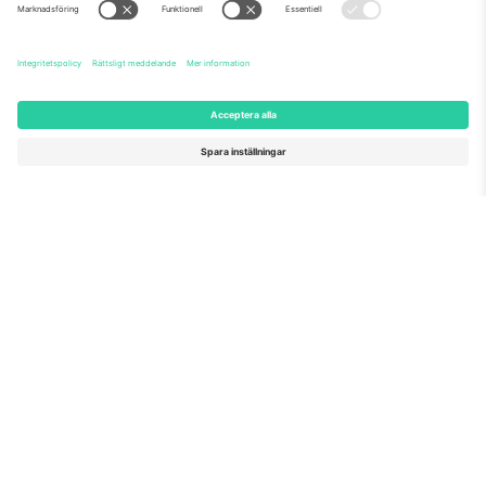
Vårt team
Frågor och mer
TixProtect
Hur det fungerar
Leverantörens namn
Hotell
Villkor
Världscupcentrum
Affiliate-program
Kontakta oss
Kontor och support
Germany
United Kingdom
Unter den Linden 24, 10117
167 City Road, London, Greater
Berlin, Germany
London, EC1V 1AW, United
Kingdom
United States
Switzerland