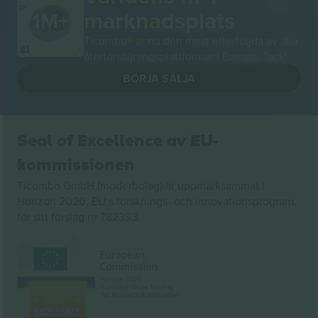
marknadsplats
Ticombo® är nu den mest efterföljda av alla
återförsäljningsplattformar i Europa. Tack!
BÖRJA SÄLJA
Seal of Excellence av EU-
kommissionen
Ticombo GmbH (moderbolag) är uppmärksammat i
Horizon 2020, EU:s forsknings- och innovationsprogram,
för sitt förslag nr 782393.