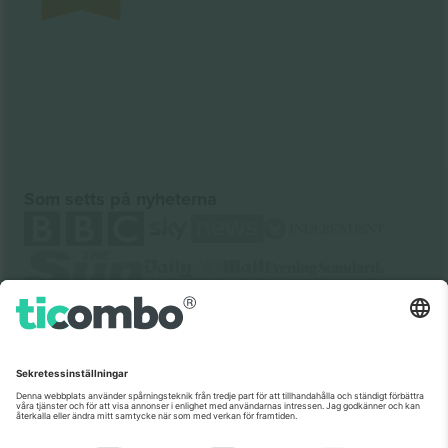
Som setts på nyheterna
Om oss
Företagstjänster