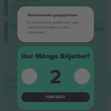
E-biljett
<3h
Lägsta
evenemangspris
på
Garanterade gruppplatser
Vi garanterar gruppsittning ‑ varje
Floor
KÖP
140 US$
biljett i din beställning sitter
VARJE KATEGORI
Företagssäljare
tillsammans.
E-biljett
<3h
Slut på resultat
Hur Många Biljetter?
2
Snabblänkar
Kyo
biljetter
FORTSÄTT