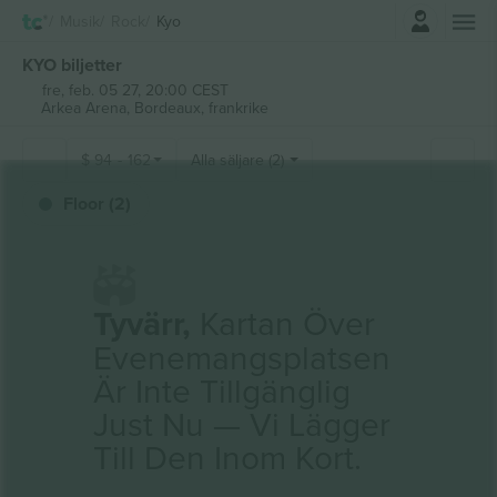
Logga in
Musik
Rock
Kyo
KYO biljetter
fre, feb. 05 27, 20:00 CEST
Arkea Arena,
Bordeaux, frankrike
$
94
-
162
Alla säljare (2)
Floor (2)
Tyvärr,
Kartan Över
Evenemangsplatsen
Är Inte Tillgänglig
Just Nu — Vi Lägger
Till Den Inom Kort.