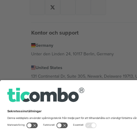
Kontor och support
Germany
Unter den Linden 24, 10117 Berlin, Germany
United States
131 Continental Dr, Suite 305, Newark, Delaware 19713, 
Bulgaria
Regus Sofia City West, bul Totleben 53-55, 1606 Sofia, B
Mexico
Av Chapultepec 360, Roma Norte, Cuauhtémoc, 06700
Plattformsleverantörens juridiska enhet kan variera ber