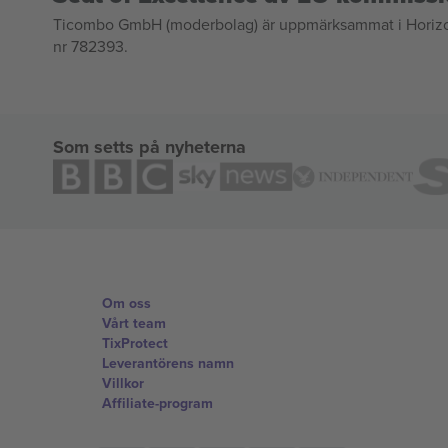
Ticombo GmbH (moderbolag) är uppmärksammat i Horizon 2
nr 782393.
Som setts på nyheterna
Om oss
Vårt team
TixProtect
Leverantörens namn
Villkor
Affiliate-program