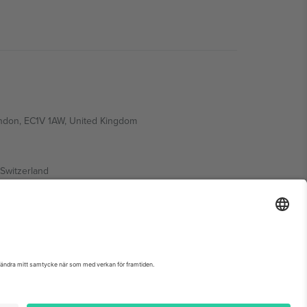
ondon, EC1V 1AW, United Kingdom
Switzerland
ding A1, Office 302, Dubai, United Arab Emirates
nemangssida, avtryck och villkor.,
Leverantörens namn