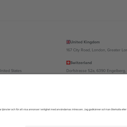
United Kingdom
167 City Road, London, Greater L
Switzerland
United States
Dorfstrasse 52a, 6390 Engelberg, 
United Arab Emirates
ulgaria
UAE Dubai Silicon Oasis, DDP Buil
 Ciudad de México, CDMX, Mexico
oende på plats, evenemang och/eller domän. För detaljer, se specifik eve