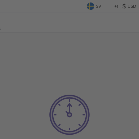
SV
+1
USD
s