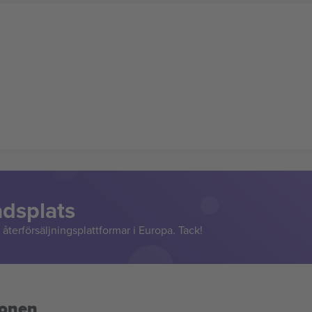
adsplats
återförsäljningsplattformar i Europa. Tack!
ionen