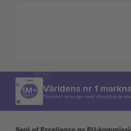
TACK!
Världens nr 1 markn
Ticombo® är nu den mest efterföljda av alla 
Seal of Excellence av EU-kommiss