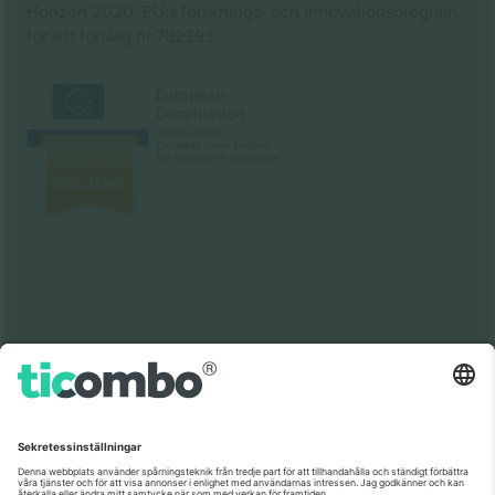
Horizon 2020, EU:s forsknings- och innovationsprogram,
för sitt förslag nr 782393.
Som setts på nyheterna