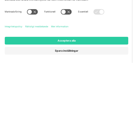
Om oss
Företagstjänster
Vårt team
Frågor och mer
TixProtect
Hur det fungerar
Leverantörens namn
Hotell
Villkor
Världscupcentrum
Affiliate-program
Kontakta oss