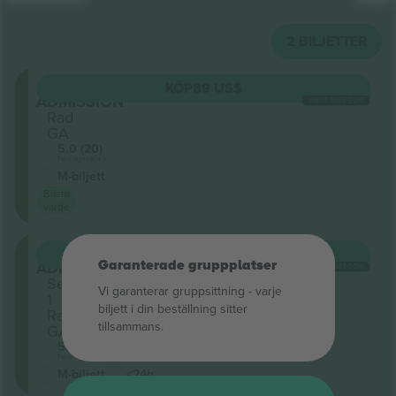
2
BILJETTER
GENERAL
KÖP
89 US$
ADMISSION
VARJE KATEGORI
Rad
GA
5.0 (20)
Företagssäljare
M-biljett
Bästa
värde
GENERAL
KÖP
92 US$
ADMISSION
Garanterade gruppplatser
VARJE KATEGORI
Sektion
Vi garanterar gruppsittning ‑ varje
1
biljett i din beställning sitter
Rad
tillsammans.
GA
5.0 (20)
Företagssäljare
M-biljett
<24h