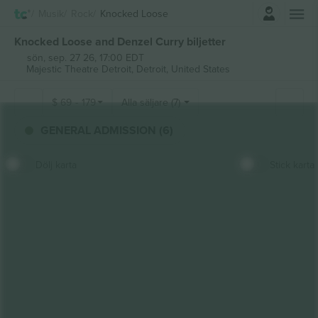
Logga in
Musik
Rock
Knocked Loose
Knocked Loose and Denzel Curry biljetter
sön, sep. 27 26, 17:00 EDT
Majestic Theatre Detroit,
Detroit, United States
$
69
-
179
Alla säljare (7)
GENERAL ADMISSION (6)
Dölj karta
Stick karta