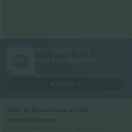
Världens nr 1
TACK!
marknadsplats
Ticombo® är nu den mest efterföljda av alla
återförsäljningsplattformar i Europa. Tack!
BÖRJA SÄLJA
Seal of Excellence av EU-
kommissionen
Ticombo GmbH (moderbolag) är uppmärksammat i