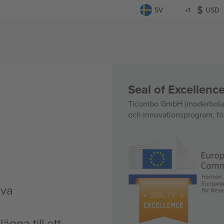
SV
+1
USD
Seal of Excellen
Ticombo GmbH (moderbolag)
och innovationsprogram, för
iva
ägga till ett