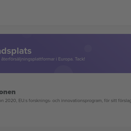
adsplats
återförsäljningsplattformar i Europa. Tack!
ionen
020, EU:s forsknings- och innovationsprogram, för sitt försla