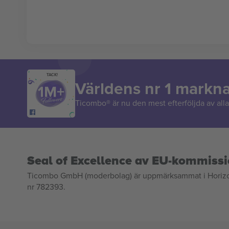
TACK!
Världens nr 1 markn
Ticombo® är nu den mest efterföljda av alla 
Seal of Excellence av EU-kommiss
Ticombo GmbH (moderbolag) är uppmärksammat i Horizon 2
nr 782393.