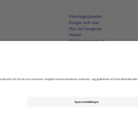
Företagstjänster
Frågor och mer
Hur det fungerar
Hotell
Världscupcentrum
Kontakta oss
United Kingdom
167 City Road, London, Greater L
Switzerland
United States
Dorfstrasse 52a, 6390 Engelberg, 