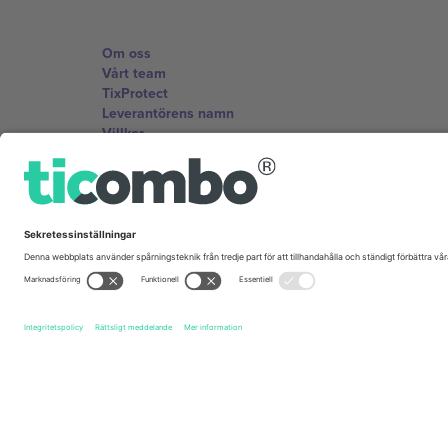
Om oss
Vårt team
TixProtect
Leverantörens namn
Villkor
Affiliate-program
Kontor och support
Germany
Unter den Linden 24, 10117 Berlin, Germany
United States
131 Continental Dr, Suite 305, Newark, Delaware 19713, 