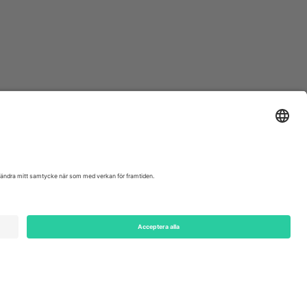
ondon, EC1V 1AW, United Kingdom
Switzerland