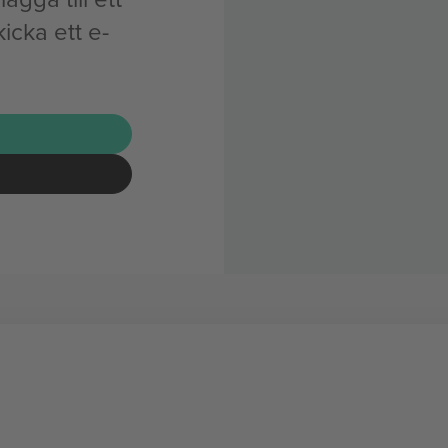
icka ett e-
G