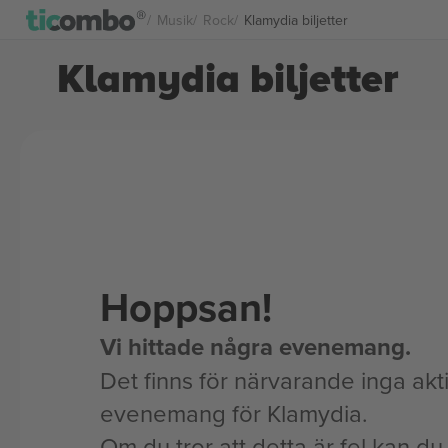
Musik
Rock
Klamydia biljetter
Klamydia biljetter
Hoppsan!
Vi hittade några evenemang.
Det finns för närvarande inga akt
evenemang för Klamydia.
Om du tror att detta är fel kan du l