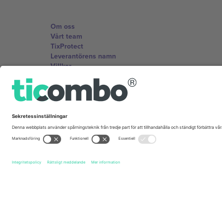
Om oss
Vårt team
TixProtect
Leverantörens namn
Villkor
Affiliate-program
Kontor och support
Germany
Unter den Linden 24, 10117 Berlin, Germany
United States
131 Continental Dr, Suite 305, Newark, Delaware 19713, 