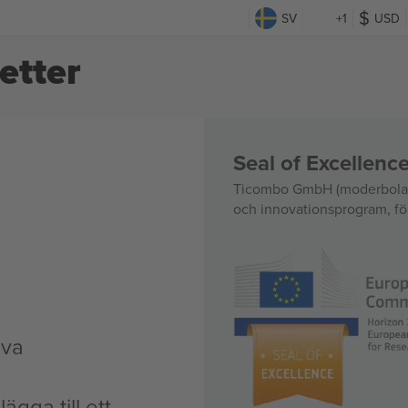
SV
+1
USD
jetter
Seal of Excellen
Ticombo GmbH (moderbolag)
och innovationsprogram, för
iva
.
ägga till ett