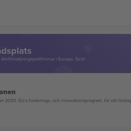
adsplats
återförsäljningsplattformar i Europa. Tack!
ionen
020, EU:s forsknings- och innovationsprogram, för sitt försla