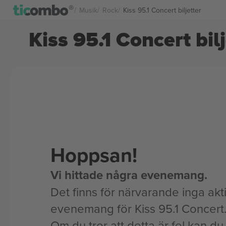
Musik
Rock
Kiss 95.1 Concert biljetter
Kiss 95.1 Concert bil
Hoppsan!
Vi hittade några evenemang.
Det finns för närvarande inga akt
evenemang för Kiss 95.1 Concert
Om du tror att detta är fel kan du l