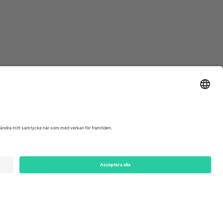
ondon, EC1V 1AW, United Kingdom
Switzerland