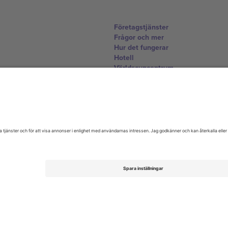
Företagstjänster
Frågor och mer
Hur det fungerar
Hotell
Världscupcentrum
Kontakta oss
United Kingdom
167 City Road, London, Greater L
Switzerland
United States
Dorfstrasse 52a, 6390 Engelberg, 