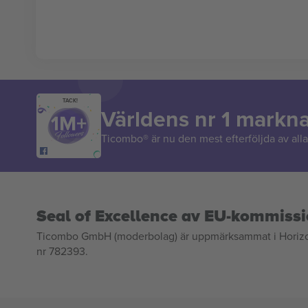
TACK!
Världens nr 1 markn
Ticombo® är nu den mest efterföljda av alla 
Seal of Excellence av EU-kommiss
Ticombo GmbH (moderbolag) är uppmärksammat i Horizon 2
nr 782393.